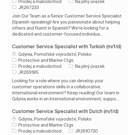
Kategorie
Typ úlohy
Prodej a maloobchod
Na plný úvazek
ID úlohy
JR267233
Join Our Team as a Senior Customer Service Specialist
(Spanish-speaking)! Are you passionate about helping
others and fluent in Spanish? We’re looking for a
dedicated and customer-focused individua...
Customer Service Specialist with Turkish (m/f/d)
Umístění
Gdynia, Pomořské vojvodství, Polsko
Protective and Marine Ctgs
Kategorie
Typ úlohy
Prodej a maloobchod
Na plný úvazek
ID úlohy
JR269185
Looking for a role where you can develop your
customer operations skills in a collaborative,
international environment? Keep reading! Our team in
Gdynia works in an international environment, suppo...
Customer Service Specialist with Dutch (m/f/d)
Umístění
Gdynia, Pomořské vojvodství, Polsko
Protective and Marine Ctgs
Kategorie
ID úlohy
Prodej a maloobchod
JR2610730