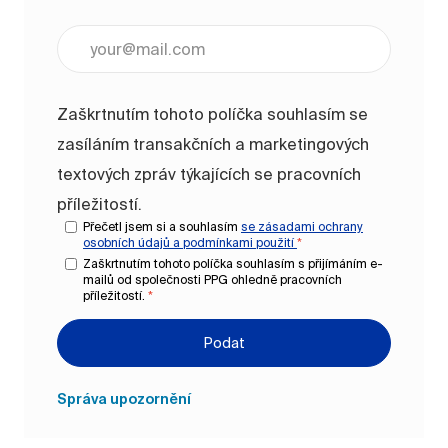
Zadejte e-mailovou adresu (vyžadováno)
Zaškrtnutím tohoto políčka souhlasím se
zasíláním transakčních a marketingových
textových zpráv týkajících se pracovních
příležitostí.
Přečetl jsem si a souhlasím
se zásadami ochrany
osobních údajů a
podmínkami použití
*
Zaškrtnutím tohoto políčka souhlasím s přijímáním e-
mailů od společnosti PPG ohledně pracovních
příležitostí.
*
Podat
Správa upozornění