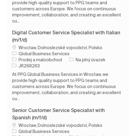
provide high‑quality support to PPG teams and
customers across Europe. We focus on continuous
improvement, collaboration, and creating an excellent
cu...
Digital Customer Service Specialist with Italian
(m/f/d)
Umístění
Wrocław, Dolnoslezské vojvodství, Polsko
Global Business Services
Kategorie
Typ úlohy
Prodej a maloobchod
Na plný úvazek
ID úlohy
JR268263
At PPG Global Business Services in Wrocław, we
provide high‑quality support to PPG teams and
customers across Europe. We focus on continuous
improvement, collaboration, and creating an excellent
cu...
Senior Customer Service Specialist with
Spanish (m/f/d)
Umístění
Wrocław, Dolnoslezské vojvodství, Polsko
Global Business Services