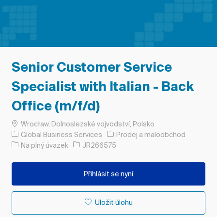
Senior Customer Service
Specialist with Italian - Back
Office (m/f/d)
Umístění
Wrocław, Dolnoslezské vojvodství, Polsko
Kategorie
Global Business Services
Prodej a maloobchod
Typ úlohy
ID úlohy
Na plný úvazek
JR266575
Přihlásit se nyní
Uložit úlohu