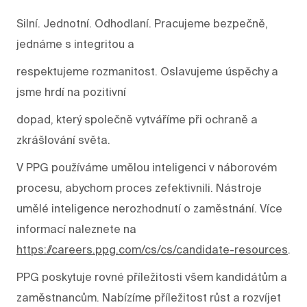
Silní. Jednotní. Odhodlaní. Pracujeme bezpečně,
jednáme s integritou a
respektujeme rozmanitost. Oslavujeme úspěchy a
jsme hrdí na pozitivní
dopad, který společně vytváříme při ochraně a
zkrášlování světa.
V PPG používáme umělou inteligenci v náborovém
procesu, abychom proces zefektivnili. Nástroje
umělé inteligence nerozhodnutí o zaměstnání. Více
informací naleznete na
https://careers.ppg.com/cs/cs/candidate-resources
.
PPG poskytuje rovné příležitosti všem kandidátům a
zaměstnancům. Nabízíme příležitost růst a rozvíjet