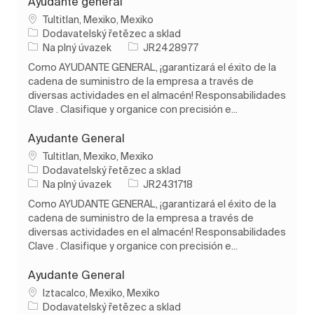
Ayudante general
Umístění
Tultitlan, Mexiko, Mexiko
Kategorie
Dodavatelský řetězec a sklad
Typ úlohy
ID úlohy
Na plný úvazek
JR2428977
Como AYUDANTE GENERAL, ¡garantizará el éxito de la
cadena de suministro de la empresa a través de
diversas actividades en el almacén! Responsabilidades
Clave . Clasifique y organice con precisión e...
Ayudante General
Umístění
Tultitlan, Mexiko, Mexiko
Kategorie
Dodavatelský řetězec a sklad
Typ úlohy
ID úlohy
Na plný úvazek
JR2431718
Como AYUDANTE GENERAL, ¡garantizará el éxito de la
cadena de suministro de la empresa a través de
diversas actividades en el almacén! Responsabilidades
Clave . Clasifique y organice con precisión e...
Ayudante General
Umístění
Iztacalco, Mexiko, Mexiko
Kategorie
Dodavatelský řetězec a sklad