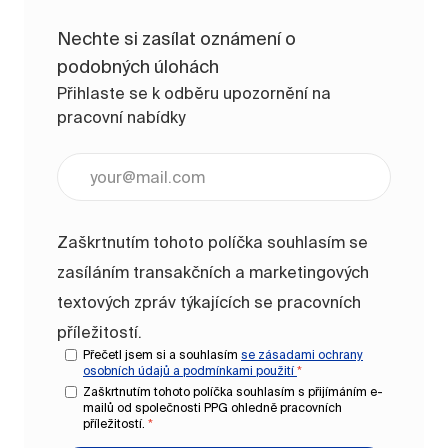
Nechte si zasílat oznámení o
podobných úlohách
Přihlaste se k odběru upozornění na
pracovní nabídky
Zadejte e-mailovou adresu (vyžadováno)
Zaškrtnutím tohoto políčka souhlasím se
zasíláním transakčních a marketingových
textových zpráv týkajících se pracovních
příležitostí.
Přečetl jsem si a souhlasím
se zásadami ochrany
osobních údajů a
podmínkami použití
*
Zaškrtnutím tohoto políčka souhlasím s přijímáním e-
mailů od společnosti PPG ohledně pracovních
příležitostí.
*