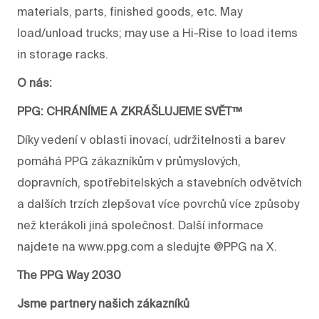
materials, parts, finished goods, etc. May
load/unload trucks; may use a Hi-Rise to load items
in storage racks.
O nás:
PPG: CHRÁNÍME A ZKRÁŠLUJEME SVĚT™
Díky vedení v oblasti inovací, udržitelnosti a barev
pomáhá PPG zákazníkům v průmyslových,
dopravních, spotřebitelských a stavebních odvětvích
a dalších trzích zlepšovat více povrchů více způsoby
než kterákoli jiná společnost. Další informace
najdete na www.ppg.com a sledujte @PPG na X.
The PPG Way 2030
Jsme partnery našich zákazníků