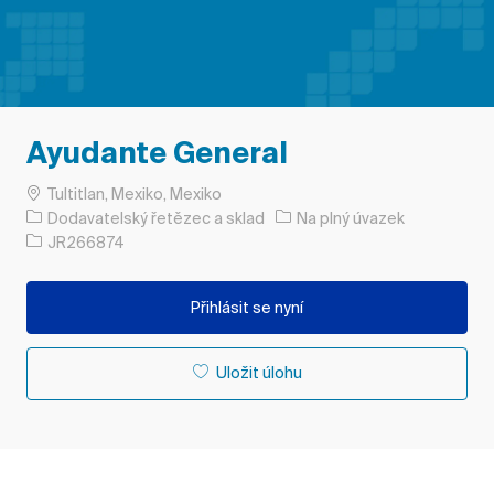
Ayudante General
Umístění
Tultitlan, Mexiko, Mexiko
Kategorie
Typ úlohy
Dodavatelský řetězec a sklad
Na plný úvazek
ID úlohy
JR266874
Přihlásit se nyní
Uložit úlohu