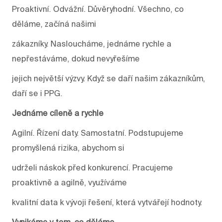
Proaktivní. Odvážní. Důvěryhodní. Všechno, co
děláme, začíná našimi
zákazníky. Nasloucháme, jednáme rychle a
nepřestáváme, dokud nevyřešíme
jejich největší výzvy. Když se daří našim zákazníkům,
daří se i PPG.
Jednáme cíleně a rychle
Agilní. Řízení daty. Samostatní. Podstupujeme
promyšlená rizika, abychom si
udrželi náskok před konkurencí. Pracujeme
proaktivně a agilně, využíváme
kvalitní data k vývoji řešení, která vytvářejí hodnoty.
Vynikáme v tom, co děláme