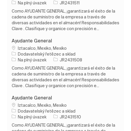
Typ úlohy
ID úlohy
Na plný úvazek
JR2431511
Como AYUDANTE GENERAL, ¡garantizará el éxito de la
cadena de suministro de la empresa a través de
diversas actividades en el almacén! Responsabilidades
Clave . Clasifique y organice con precisión e...
Ayudante General
Umístění
Iztacalco, Mexiko, Mexiko
Kategorie
Dodavatelský řetězec a sklad
Typ úlohy
ID úlohy
Na plný úvazek
JR2431508
Como AYUDANTE GENERAL, ¡garantizará el éxito de la
cadena de suministro de la empresa a través de
diversas actividades en el almacén! Responsabilidades
Clave . Clasifique y organice con precisión e...
Ayudante General
Umístění
Iztacalco, Mexiko, Mexiko
Kategorie
Dodavatelský řetězec a sklad
Typ úlohy
ID úlohy
Na plný úvazek
JR2431510
Como AYUDANTE GENERAL, ¡garantizará el éxito de la
cadena de suministro de la empresa a través de