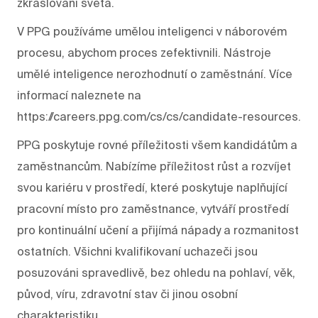
zkrášlování světa.
V PPG používáme umělou inteligenci v náborovém
procesu, abychom proces zefektivnili. Nástroje
umělé inteligence nerozhodnutí o zaměstnání. Více
informací naleznete na
https://careers.ppg.com/cs/cs/candidate-resources.
PPG poskytuje rovné příležitosti všem kandidátům a
zaměstnancům. Nabízíme příležitost růst a rozvíjet
svou kariéru v prostředí, které poskytuje naplňující
pracovní místo pro zaměstnance, vytváří prostředí
pro kontinuální učení a přijímá nápady a rozmanitost
ostatních. Všichni kvalifikovaní uchazeči jsou
posuzováni spravedlivě, bez ohledu na pohlaví, věk,
původ, víru, zdravotní stav či jinou osobní
charakteristiku.