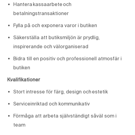
Hantera kassaarbete och
betalningstransaktioner
Fylla på och exponera varor i butiken
Säkerställa att butiksmiljön är prydlig,
inspirerande och välorganiserad
Bidra till en positiv och professionell atmosfär i
butiken
Kvalifikationer
Stort intresse för färg, design och estetik
Serviceinriktad och kommunikativ
Förmåga att arbeta självständigt såväl som i
team