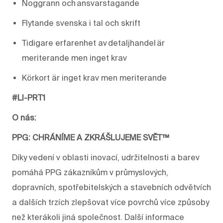
Noggrann och ansvarstagande
Flytande svenska i tal och skrift
Tidigare erfarenhet av detaljhandel är
meriterande men inget krav
Körkort
är inget krav men meriterande
#LI-PRT1
O nás:
PPG: CHRÁNÍME A ZKRÁŠLUJEME SVĚT™
Díky vedení v oblasti inovací, udržitelnosti a barev
pomáhá PPG zákazníkům v průmyslových,
dopravních, spotřebitelských a stavebních odvětvích
a dalších trzích zlepšovat více povrchů více způsoby
než kterákoli jiná společnost. Další informace