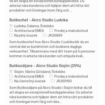
till att skapa en exceptionell kundupplevelse. Du
arbetar nära kunderna och hjälper dem att hitta rätt
produkter och lösningar inom färg och ...
Butikschef - Alcro Studio Ludvika
Umístění
Ludvika, Dalarna, Švédsko
Kategorie
Architectural EMEA
Prodej a maloobchod
Typ úlohy
ID úlohy
Na plný úvazek
JR26899
Som butikschef hos Alcro Studio i Ludvika blir du en
central del av kundmötet och butikens dagliga
verksamhet. Tillsammans med ditt team på 5 personer
kommer ni arbeta nära kunder och erbjuda kvali...
Butikssäljare - Alcro Studio Sisjön (25%)
Umístění
Sisjön, Västra Götaland, Švédsko
Kategorie
Architectural EMEA
Prodej a maloobchod
Typ úlohy
ID úlohy
Na částečný úvazek
JR269190
Som Butikssäljare på Alcro Studio i Sisjön bidrar du till
att skapa en exceptionell kundupplevelse. Du arbetar
nära kunderna och hjälper dem att hitta rätt produkter
och lösningar inom färg och des...