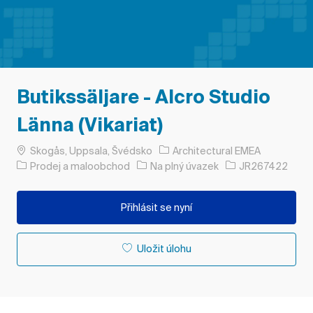
Butikssäljare - Alcro Studio
Länna (Vikariat)
Umístění
Skogås, Uppsala, Švédsko
Architectural EMEA
Kategorie
Typ úlohy
ID úlohy
Prodej a maloobchod
Na plný úvazek
JR267422
Přihlásit se nyní
Uložit úlohu