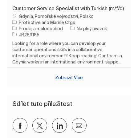
Customer Service Specialist with Turkish (m/f/d)
Umístění
Gdynia, Pomořské vojvodství, Polsko
Protective and Marine Ctgs
Kategorie
Typ úlohy
Prodej a maloobchod
Na plný úvazek
ID úlohy
JR269185
Looking for a role where you can develop your
customer operations skills in a collaborative,
international environment? Keep reading! Our team in
Gdynia works in an international environment, suppo...
Zobrazit Více
Sdílet tuto příležitost
Sdílet přes Facebook
Sdílet přes twitter
Sdílet přes LinkedIn
Sdílet e-mailem