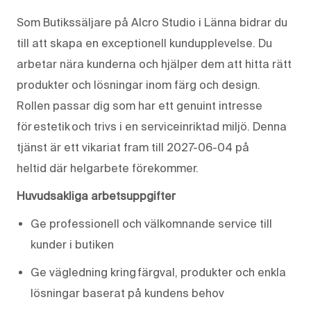
Som Butikssäljare på Alcro Studio
i Länna
bidrar
du
till att skapa en exceptionell kundupplevelse. Du
arbetar nära kunderna och hjälper dem att hitta rätt
produkter och lösningar inom färg och design.
Rollen passar dig som har ett genuint intresse
för estetik och trivs i en serviceinriktad miljö. Denna
tjänst
är ett vikariat fram till 2027-06-04
på
heltid
där helgarbete förekommer
.
Huvudsakliga arbetsuppgifter
Ge professionell och välkomnande service till
kunder i butiken
Ge vägledning kring färgval, produkter och enkla
lösningar baserat på kundens behov