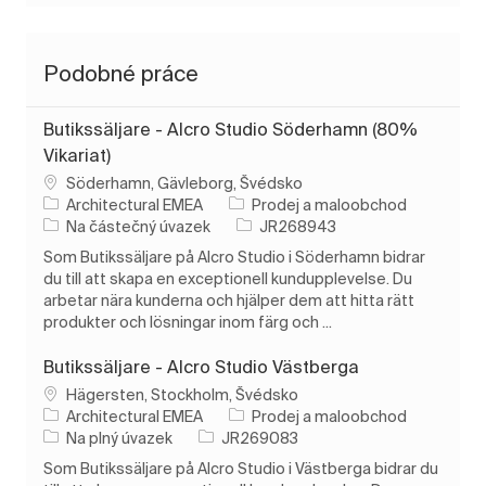
Podobné práce
Butikssäljare - Alcro Studio Söderhamn (80%
Vikariat)
Umístění
Söderhamn, Gävleborg, Švédsko
Kategorie
Architectural EMEA
Prodej a maloobchod
Typ úlohy
ID úlohy
Na částečný úvazek
JR268943
Som Butikssäljare på Alcro Studio i Söderhamn bidrar
du till att skapa en exceptionell kundupplevelse. Du
arbetar nära kunderna och hjälper dem att hitta rätt
produkter och lösningar inom färg och ...
Butikssäljare - Alcro Studio Västberga
Umístění
Hägersten, Stockholm, Švédsko
Kategorie
Architectural EMEA
Prodej a maloobchod
Typ úlohy
ID úlohy
Na plný úvazek
JR269083
Som Butikssäljare på Alcro Studio i Västberga bidrar du