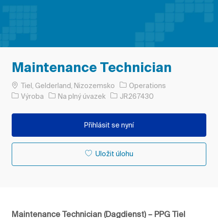
Maintenance Technician
Umístění
Tiel, Gelderland, Nizozemsko
Operations
Kategorie
Typ úlohy
ID úlohy
Výroba
Na plný úvazek
JR267430
Přihlásit se nyní
Uložit úlohu
Maintenance Technician (Dagdienst) – PPG Tiel