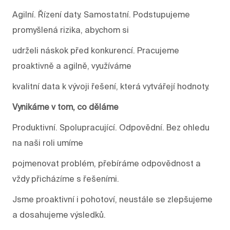
Agilní. Řízení daty. Samostatní. Podstupujeme
promyšlená rizika, abychom si
udrželi náskok před konkurencí. Pracujeme
proaktivně a agilně, využíváme
kvalitní data k vývoji řešení, která vytvářejí hodnoty.
Vynikáme v tom, co děláme
Produktivní. Spolupracující. Odpovědní. Bez ohledu
na naši roli umíme
pojmenovat problém, přebíráme odpovědnost a
vždy přicházíme s řešeními.
Jsme proaktivní i pohotoví, neustále se zlepšujeme
a dosahujeme výsledků.