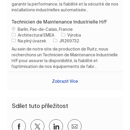
garantir la performance, la fiabilité et la sécurité de nos
installations industrielles automatisée...
Technicien de Maintenance Industrielle H/F
Umístění
Barlin, Pas-de-Calais, Francie
Kategorie
Architectural EMEA
Výroba
Typ úlohy
ID úlohy
Na plný úvazek
JR269732
Au sein de notre site de production de Ruitz, nous
recherchons un Technicien de Maintenance Industrielle
H/F pour assurer la disponibilité, la fiabilité et
l'optimisation de nos équipements de fabr...
Zobrazit Více
Sdílet tuto příležitost
Sdílet přes Facebook
Sdílet přes twitter
Sdílet přes LinkedIn
Sdílet e-mailem