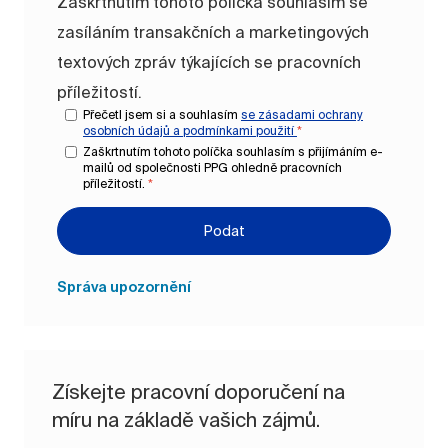
Zaškrtnutím tohoto políčka souhlasím se
zasíláním transakčních a marketingových
textových zpráv týkajících se pracovních
příležitostí.
Přečetl jsem si a souhlasím
se zásadami ochrany
osobních údajů a
podmínkami použití
*
Zaškrtnutím tohoto políčka souhlasím s přijímáním e-
mailů od společnosti PPG ohledně pracovních
příležitostí.
*
Podat
Správa upozornění
Získejte pracovní doporučení na
míru na základě vašich zájmů.