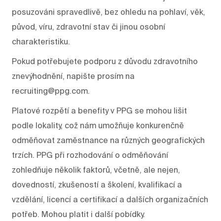
posuzováni spravedlivě, bez ohledu na pohlaví, věk,
původ, víru, zdravotní stav či jinou osobní
charakteristiku.
Pokud potřebujete podporu z důvodu zdravotního
znevýhodnění, napište prosím na
recruiting@ppg.com.
Platové rozpětí a benefity v PPG se mohou lišit
podle lokality, což nám umožňuje konkurenčně
odměňovat zaměstnance na různých geografických
trzích. PPG při rozhodování o odměňování
zohledňuje několik faktorů, včetně, ale nejen,
dovedností, zkušeností a školení, kvalifikací a
vzdělání, licencí a certifikací a dalších organizačních
potřeb. Mohou platit i další pobídky.