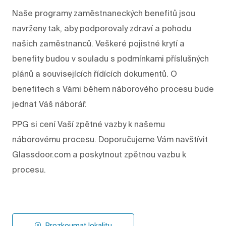
Naše programy zaměstnaneckých benefitů jsou
navrženy tak, aby podporovaly zdraví a pohodu
našich zaměstnanců. Veškeré pojistné krytí a
benefity budou v souladu s podmínkami příslušných
plánů a souvisejících řídících dokumentů. O
benefitech s Vámi během náborového procesu bude
jednat Váš náborář.
PPG si cení Vaší zpětné vazby k našemu
náborovému procesu. Doporučujeme Vám navštívit
Glassdoor.com a poskytnout zpětnou vazbu k
procesu.
Prozkoumat lokalitu