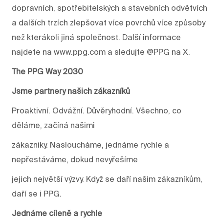
dopravních, spotřebitelských a stavebních odvětvích
a dalších trzích zlepšovat více povrchů více způsoby
než kterákoli jiná společnost. Další informace
najdete na www.ppg.com a sledujte @PPG na X.
The PPG Way 2030
Jsme partnery našich zákazníků
Proaktivní. Odvážní. Důvěryhodní. Všechno, co
děláme, začíná našimi
zákazníky. Nasloucháme, jednáme rychle a
nepřestáváme, dokud nevyřešíme
jejich největší výzvy. Když se daří našim zákazníkům,
daří se i PPG.
Jednáme cíleně a rychle