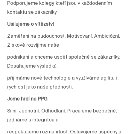
Podporujeme kolegy, kteří jsou v každodenním
kontaktu se zákazníky
Usilujeme o vítězství
Zaměření na budoucnost. Motivovaní. Ambiciózní.
Ziskově rozvíjíme naše
podnikání a chceme uspět společně se zákazníky.
Dosahujeme výsledků,
přijímáme nové technologie a využíváme agilitu i
rychlost jako naše přednosti.
Jsme hrdí na PPG
Silní. Jednotní. Odhodlaní. Pracujeme bezpečně,
jednáme s integritou a
respektujeme rozmanitost. Oslavujeme úspěchy a