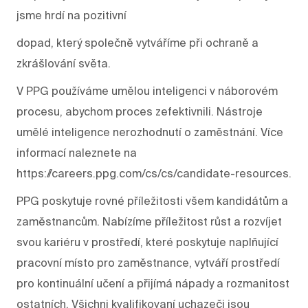
jsme hrdí na pozitivní
dopad, který společně vytváříme při ochraně a
zkrášlování světa.
V PPG používáme umělou inteligenci v náborovém
procesu, abychom proces zefektivnili. Nástroje
umělé inteligence nerozhodnutí o zaměstnání. Více
informací naleznete na
https://careers.ppg.com/cs/cs/candidate-resources.
PPG poskytuje rovné příležitosti všem kandidátům a
zaměstnancům. Nabízíme příležitost růst a rozvíjet
svou kariéru v prostředí, které poskytuje naplňující
pracovní místo pro zaměstnance, vytváří prostředí
pro kontinuální učení a přijímá nápady a rozmanitost
ostatních. Všichni kvalifikovaní uchazeči jsou