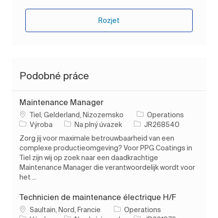
Rozjet
Podobné práce
Maintenance Manager
Umístění
Tiel, Gelderland, Nizozemsko
Operations
Kategorie
Typ úlohy
ID úlohy
Výroba
Na plný úvazek
JR268540
Zorg jij voor maximale betrouwbaarheid van een
complexe productieomgeving? Voor PPG Coatings in
Tiel zijn wij op zoek naar een daadkrachtige
Maintenance Manager die verantwoordelijk wordt voor
het ...
Technicien de maintenance électrique H/F
Umístění
Saultain, Nord, Francie
Operations