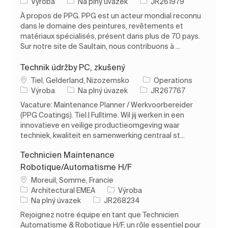
Kategorie
Typ úlohy
ID úlohy
Výroba
Na plný úvazek
JR261979
À propos de PPG. PPG est un acteur mondial reconnu
dans le domaine des peintures, revêtements et
matériaux spécialisés, présent dans plus de 70 pays.
Sur notre site de Saultain, nous contribuons à ...
Technik údržby PC, zkušený
Umístění
Tiel, Gelderland, Nizozemsko
Operations
Kategorie
Typ úlohy
ID úlohy
Výroba
Na plný úvazek
JR267767
Vacature: Maintenance Planner / Werkvoorbereider
(PPG Coatings). Tiel | Fulltime. Wil jij werken in een
innovatieve en veilige productieomgeving waar
techniek, kwaliteit en samenwerking centraal st...
Technicien Maintenance
Robotique/Automatisme H/F
Umístění
Moreuil, Somme, Francie
Kategorie
Architectural EMEA
Výroba
Typ úlohy
ID úlohy
Na plný úvazek
JR268234
Rejoignez notre équipe en tant que Technicien
Automatisme & Robotique H/F, un rôle essentiel pour