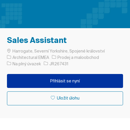
Sales Assistant
Umístění
Harrogate, Severní Yorkshire, Spojené království
Kategorie
Architectural EMEA
Prodej a maloobchod
Typ úlohy
ID úlohy
Na plný úvazek
JR267431
Přihlásit se nyní
Uložit úlohu