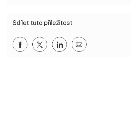
Sdílet tuto příležitost
Sdílet přes Facebook
Sdílet přes twitter
Sdílet přes LinkedIn
Sdílet e-mailem