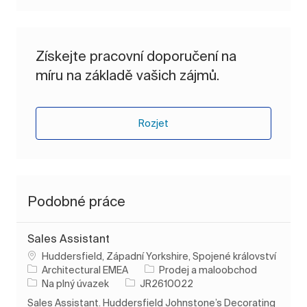
Získejte pracovní doporučení na
míru na základě vašich zájmů.
Rozjet
Podobné práce
Sales Assistant
Umístění
Huddersfield, Západní Yorkshire, Spojené království
Kategorie
Architectural EMEA
Prodej a maloobchod
Typ úlohy
ID úlohy
Na plný úvazek
JR2610022
Sales Assistant. Huddersfield Johnstone’s Decorating