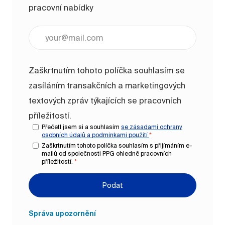
pracovní nabídky
Zadejte e-mailovou adresu (vyžadováno)
Zaškrtnutím tohoto políčka souhlasím se
zasíláním transakčních a marketingových
textových zpráv týkajících se pracovních
příležitostí.
Přečetl jsem si a souhlasím
se zásadami ochrany
osobních údajů a
podmínkami použití
*
Zaškrtnutím tohoto políčka souhlasím s přijímáním e-
mailů od společnosti PPG ohledně pracovních
příležitostí.
*
Podat
Správa upozornění