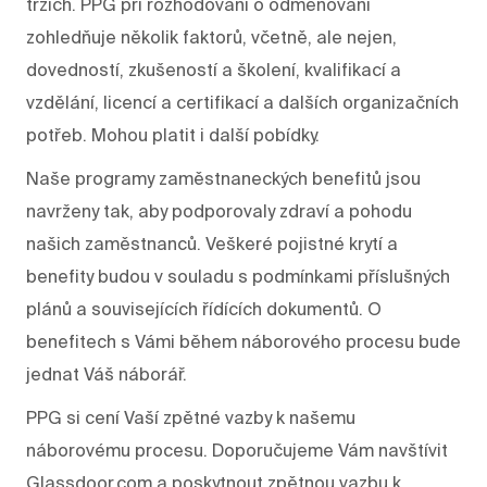
trzích. PPG při rozhodování o odměňování
zohledňuje několik faktorů, včetně, ale nejen,
dovedností, zkušeností a školení, kvalifikací a
vzdělání, licencí a certifikací a dalších organizačních
potřeb. Mohou platit i další pobídky.
Naše programy zaměstnaneckých benefitů jsou
navrženy tak, aby podporovaly zdraví a pohodu
našich zaměstnanců. Veškeré pojistné krytí a
benefity budou v souladu s podmínkami příslušných
plánů a souvisejících řídících dokumentů. O
benefitech s Vámi během náborového procesu bude
jednat Váš náborář.
PPG si cení Vaší zpětné vazby k našemu
náborovému procesu. Doporučujeme Vám navštívit
Glassdoor.com a poskytnout zpětnou vazbu k