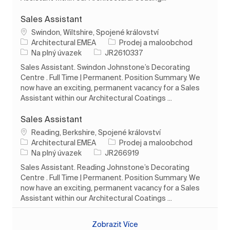
Sales Assistant
Umístění
Swindon, Wiltshire, Spojené království
Kategorie
Architectural EMEA
Prodej a maloobchod
Typ úlohy
ID úlohy
Na plný úvazek
JR2610337
Sales Assistant. Swindon Johnstone’s Decorating
Centre . Full Time | Permanent. Position Summary. We
now have an exciting, permanent vacancy for a Sales
Assistant within our Architectural Coatings ...
Sales Assistant
Umístění
Reading, Berkshire, Spojené království
Kategorie
Architectural EMEA
Prodej a maloobchod
Typ úlohy
ID úlohy
Na plný úvazek
JR266919
Sales Assistant. Reading Johnstone’s Decorating
Centre . Full Time | Permanent. Position Summary. We
now have an exciting, permanent vacancy for a Sales
Assistant within our Architectural Coatings ...
Zobrazit Více