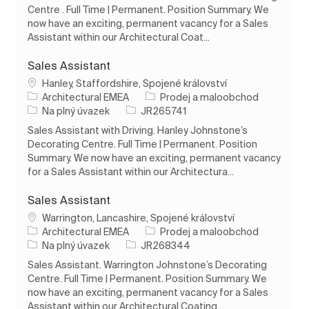
Centre . Full Time | Permanent. Position Summary. We
now have an exciting, permanent vacancy for a Sales
Assistant within our Architectural Coat...
Sales Assistant
Umístění
Hanley, Staffordshire, Spojené království
Kategorie
Architectural EMEA
Prodej a maloobchod
Typ úlohy
ID úlohy
Na plný úvazek
JR265741
Sales Assistant with Driving. Hanley Johnstone’s
Decorating Centre. Full Time | Permanent. Position
Summary. We now have an exciting, permanent vacancy
for a Sales Assistant within our Architectura...
Sales Assistant
Umístění
Warrington, Lancashire, Spojené království
Kategorie
Architectural EMEA
Prodej a maloobchod
Typ úlohy
ID úlohy
Na plný úvazek
JR268344
Sales Assistant. Warrington Johnstone’s Decorating
Centre. Full Time | Permanent. Position Summary. We
now have an exciting, permanent vacancy for a Sales
Assistant within our Architectural Coating...