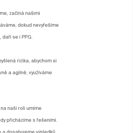
áme, začíná našimi
stáváme, dokud nevyřešíme
, daří se i PPG.
yšlená rizika, abychom si
vně a agilně, využíváme
 na naši roli umíme
y přicházíme s řešeními.
me a dosahujeme výsledků.