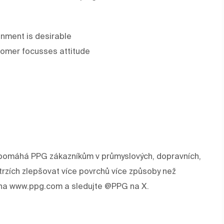
onment is desirable
tomer focusses attitude
rev pomáhá PPG zákazníkům v průmyslových, dopravních,
trzích zlepšovat více povrchů více způsoby než
e na www.ppg.com a sledujte @PPG na X.