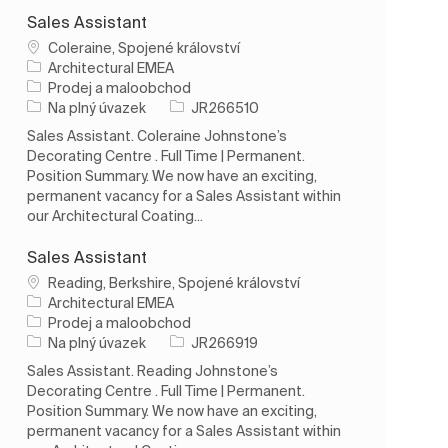
Sales Assistant
Umístění
Coleraine, Spojené království
Architectural EMEA
Kategorie
Prodej a maloobchod
Typ úlohy
ID úlohy
Na plný úvazek
JR266510
Sales Assistant. Coleraine Johnstone’s
Decorating Centre . Full Time | Permanent.
Position Summary. We now have an exciting,
permanent vacancy for a Sales Assistant within
our Architectural Coating...
Sales Assistant
Umístění
Reading, Berkshire, Spojené království
Architectural EMEA
Kategorie
Prodej a maloobchod
Typ úlohy
ID úlohy
Na plný úvazek
JR266919
Sales Assistant. Reading Johnstone’s
Decorating Centre . Full Time | Permanent.
Position Summary. We now have an exciting,
permanent vacancy for a Sales Assistant within