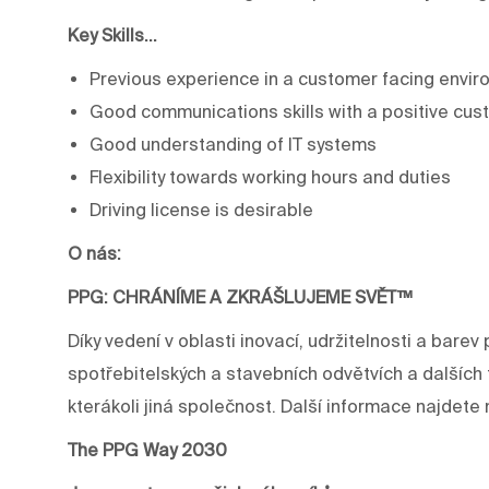
Key Skills…
Previous experience in a customer facing envir
Good communications skills with a positive cus
Good understanding of IT systems
Flexibility towards working hours and duties
Driving license is desirable
O nás:
PPG: CHRÁNÍME A ZKRÁŠLUJEME SVĚT™
Díky vedení v oblasti inovací, udržitelnosti a ba
spotřebitelských a stavebních odvětvích a dalších 
kterákoli jiná společnost. Další informace najdet
The PPG Way 2030