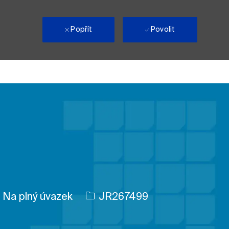
i
Popřít
Povolit
p úlohy
ID úlohy
Na plný úvazek
JR267499