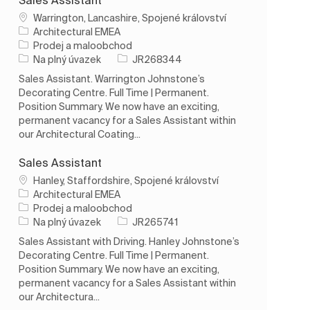
Umístění
Warrington, Lancashire, Spojené království
Architectural EMEA
Kategorie
Prodej a maloobchod
Typ úlohy
ID úlohy
Na plný úvazek
JR268344
Sales Assistant. Warrington Johnstone’s
Decorating Centre. Full Time | Permanent.
Position Summary. We now have an exciting,
permanent vacancy for a Sales Assistant within
our Architectural Coating...
Sales Assistant
Umístění
Hanley, Staffordshire, Spojené království
Architectural EMEA
Kategorie
Prodej a maloobchod
Typ úlohy
ID úlohy
Na plný úvazek
JR265741
Sales Assistant with Driving. Hanley Johnstone’s
Decorating Centre. Full Time | Permanent.
Position Summary. We now have an exciting,
permanent vacancy for a Sales Assistant within
our Architectura...