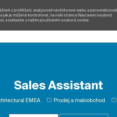
itek z prohlížení, analyzovali návštěvnost webu a personalizoval
a jak je můžete kontrolovat, na naší stránce Nastavení souborů
bu, souhlasíte s naším používáním souborů cookie.
Skip to main content
Sales Assistant
Kategorie
Ty
hitectural EMEA
Prodej a maloobchod