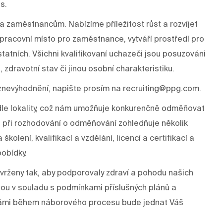
s.
a zaměstnancům. Nabízíme příležitost růst a rozvíjet
í pracovní místo pro zaměstnance, vytváří prostředí pro
tatních. Všichni kvalifikovaní uchazeči jsou posuzováni
, zdravotní stav či jinou osobní charakteristiku.
znevýhodnění, napište prosím na recruiting@ppg.com.
odle lokality, což nám umožňuje konkurenčně odměňovat
 při rozhodování o odměňování zohledňuje několik
kolení, kvalifikací a vzdělání, licencí a certifikací a
pobídky.
rženy tak, aby podporovaly zdraví a pohodu našich
dou v souladu s podmínkami příslušných plánů a
s Vámi během náborového procesu bude jednat Váš