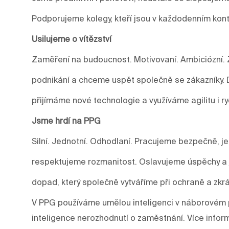
Podporujeme kolegy, kteří jsou v každodenním kont
Usilujeme o vítězství
Zaměření na budoucnost. Motivovaní. Ambiciózní. 
podnikání a chceme uspět společně se zákazníky.
přijímáme nové technologie a využíváme agilitu i r
Jsme hrdí na PPG
Silní. Jednotní. Odhodlaní. Pracujeme bezpečně, j
respektujeme rozmanitost. Oslavujeme úspěchy a j
dopad, který společně vytváříme při ochraně a zkrá
V PPG používáme umělou inteligenci v náborovém p
inteligence nerozhodnutí o zaměstnání. Více infor