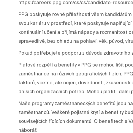
https://careers.ppg.com/cs/cs/candidate-resource
PPG poskytuje rovné příležitosti všem kandidátům 
svou kariéru v prostředí, které poskytuje naplňujíc
kontinuální učení a přijímá nápady a rozmanitost os
spravedlivě, bez ohledu na pohlaví, věk, původ, víru
Pokud potřebujete podporu z důvodu zdravotního 
Platové rozpětí a benefity v PPG se mohou lišit p
zaměstnance na různých geografických trzích. PPG
faktorů, včetně, ale nejen, dovedností, zkušeností a š
dalších organizačních potřeb. Mohou platit i další 
Naše programy zaměstnaneckých benefitů jsou nav
zaměstnanců. Veškeré pojistné krytí a benefity bu
souvisejících řídících dokumentů. O benefitech 
náborář.