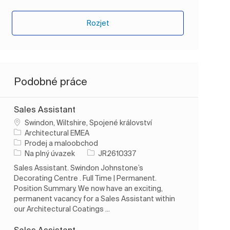
Rozjet
Podobné práce
Sales Assistant
Umístění
Swindon, Wiltshire, Spojené království
Architectural EMEA
Kategorie
Prodej a maloobchod
Typ úlohy
ID úlohy
Na plný úvazek
JR2610337
Sales Assistant. Swindon Johnstone’s
Decorating Centre . Full Time | Permanent.
Position Summary. We now have an exciting,
permanent vacancy for a Sales Assistant within
our Architectural Coatings ...
Sales Assistant