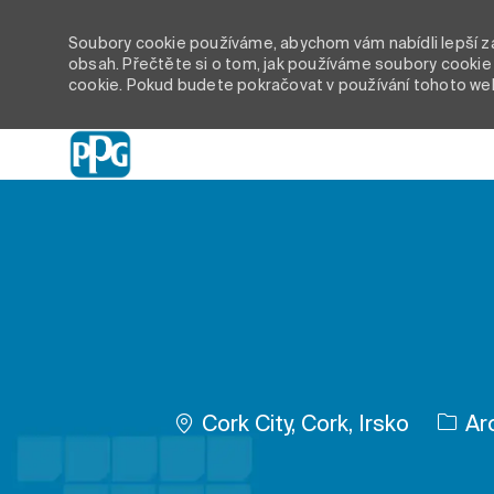
Soubory cookie používáme, abychom vám nabídli lepší záž
obsah. Přečtěte si o tom, jak používáme soubory cookie 
cookie. Pokud budete pokračovat v používání tohoto we
-
Umístění
Cork City, Cork, Irsko
Arc