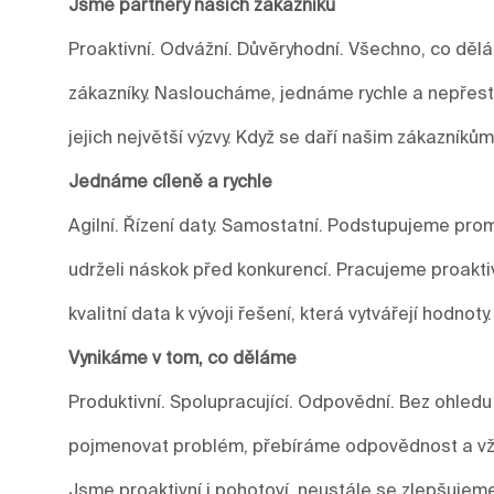
Jsme partnery našich zákazníků
Proaktivní. Odvážní. Důvěryhodní. Všechno, co děl
zákazníky. Nasloucháme, jednáme rychle a nepře
jejich největší výzvy. Když se daří našim zákazníkům
Jednáme cíleně a rychle
Agilní. Řízení daty. Samostatní. Podstupujeme prom
udrželi náskok před konkurencí. Pracujeme proakti
kvalitní data k vývoji řešení, která vytvářejí hodnoty.
Vynikáme v tom, co děláme
Produktivní. Spolupracující. Odpovědní. Bez ohledu
pojmenovat problém, přebíráme odpovědnost a vžd
Jsme proaktivní i pohotoví, neustále se zlepšuje