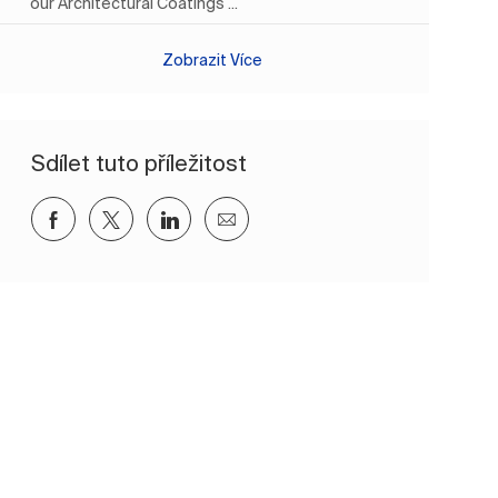
our Architectural Coatings ...
Zobrazit Více
Sdílet tuto příležitost
Sdílet přes Facebook
Sdílet přes twitter
Sdílet přes LinkedIn
Sdílet e-mailem