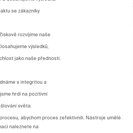
aktu se zákazníky
Ziskově rozvíjíme naše
 Dosahujeme výsledků,
ychlost jako naše přednosti.
ednáme s integritou a
sme hrdí na pozitivní
šlování světa.
rocesu, abychom proces zefektivnili. Nástroje umělé
mací naleznete na