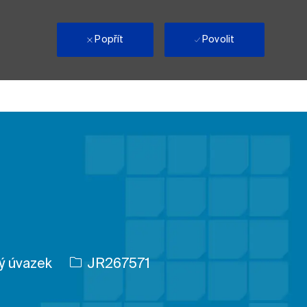
i
Popřít
Povolit
ID úlohy
ý úvazek
JR267571