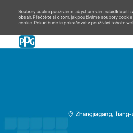
Soubory cookie používáme, abychom vám nabídli lepší záž
obsah. Přečtěte si o tom, jak používáme soubory cookie 
cookie. Pokud budete pokračovat v používání tohoto we
-
Umístění
Zhangjiagang, Ťiang-s