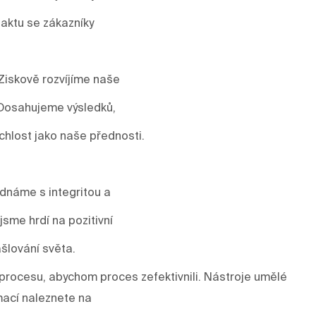
aktu se zákazníky
Ziskově rozvíjíme naše
 Dosahujeme výsledků,
ychlost jako naše přednosti.
ednáme s integritou a
sme hrdí na pozitivní
šlování světa.
rocesu, abychom proces zefektivnili. Nástroje umělé
mací naleznete na