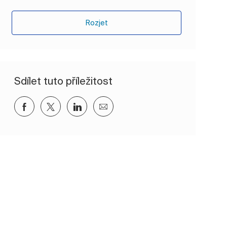
Rozjet
Sdílet tuto příležitost
Sdílet přes Facebook
Sdílet přes twitter
Sdílet přes LinkedIn
Sdílet e-mailem