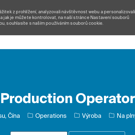
itek z prohlížení, analyzovali návštěvnost webu a personalizoval
a jak je můžete kontrolovat, na naší stránce Nastavení souborů
bu, souhlasíte s naším používáním souborů cookie.
Skip to main content
Production Operator
Kategorie
Typ úlohy
u, Čína
Operations
Výroba
Na pln