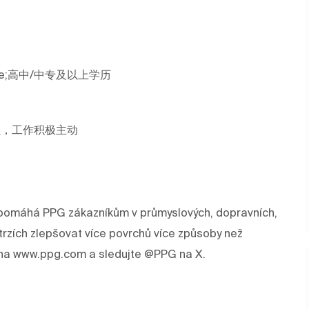
r above;高中/中专及以上学历
;学习能力强，工作积极主动
rev pomáhá PPG zákazníkům v průmyslových, dopravních,
trzích zlepšovat více povrchů více způsoby než
e na www.ppg.com a sledujte @PPG na X.