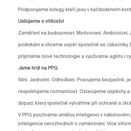
Podporujeme kolegy, kteří jsou v každodenním kont
Usilujeme o vítězství
Zaměření na budoucnost. Motivovaní. Ambiciózní. 
podnikání a chceme uspět společně se zákazníky.
přijímáme nové technologie a využíváme agilitu i r
Jsme hrdí na PPG
Silní. Jednotní. Odhodlaní. Pracujeme bezpečně, j
respektujeme rozmanitost. Oslavujeme úspěchy a j
dopad, který společně vytváříme při ochraně a zkrá
V PPG používáme umělou inteligenci v náborovém p
inteligence nerozhodnutí o zaměstnání. Více infor