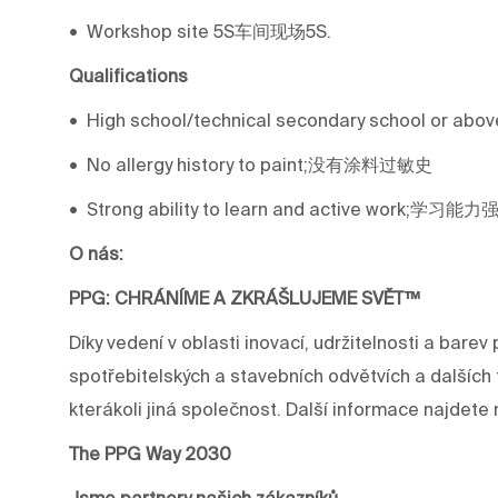
• Workshop site 5S车间现场5S.
Qualifications
• High school/technical secondary school o
• No allergy history to paint;没有涂料过敏史
• Strong ability to learn and active work
O nás:
PPG: CHRÁNÍME A ZKRÁŠLUJEME SVĚT™
Díky vedení v oblasti inovací, udržitelnosti a ba
spotřebitelských a stavebních odvětvích a dalších 
kterákoli jiná společnost. Další informace najdet
The PPG Way 2030
Jsme partnery našich zákazníků