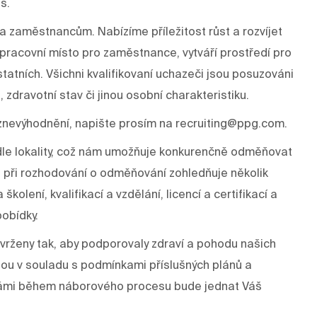
s.
a zaměstnancům. Nabízíme příležitost růst a rozvíjet
í pracovní místo pro zaměstnance, vytváří prostředí pro
tatních. Všichni kvalifikovaní uchazeči jsou posuzováni
, zdravotní stav či jinou osobní charakteristiku.
znevýhodnění, napište prosím na recruiting@ppg.com.
odle lokality, což nám umožňuje konkurenčně odměňovat
 při rozhodování o odměňování zohledňuje několik
kolení, kvalifikací a vzdělání, licencí a certifikací a
pobídky.
rženy tak, aby podporovaly zdraví a pohodu našich
dou v souladu s podmínkami příslušných plánů a
s Vámi během náborového procesu bude jednat Váš