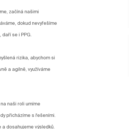
áme, začíná našimi
stáváme, dokud nevyřešíme
, daří se i PPG.
yšlená rizika, abychom si
vně a agilně, využíváme
 na naši roli umíme
y přicházíme s řešeními.
me a dosahujeme výsledků.