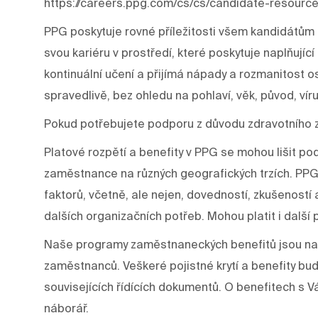
https://careers.ppg.com/cs/cs/candidate-resource
PPG poskytuje rovné příležitosti všem kandidátům 
svou kariéru v prostředí, které poskytuje naplňujíc
kontinuální učení a přijímá nápady a rozmanitost os
spravedlivě, bez ohledu na pohlaví, věk, původ, víru
Pokud potřebujete podporu z důvodu zdravotního 
Platové rozpětí a benefity v PPG se mohou lišit p
zaměstnance na různých geografických trzích. PPG
faktorů, včetně, ale nejen, dovedností, zkušeností a š
dalších organizačních potřeb. Mohou platit i další 
Naše programy zaměstnaneckých benefitů jsou nav
zaměstnanců. Veškeré pojistné krytí a benefity bu
souvisejících řídících dokumentů. O benefitech 
náborář.