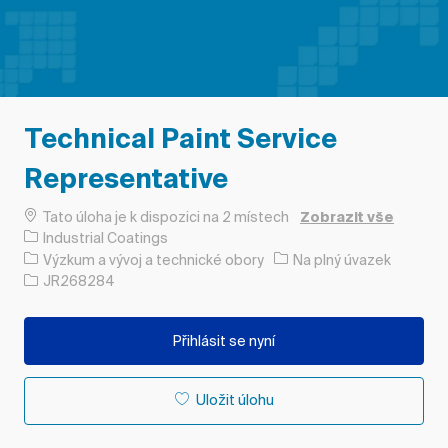
Technical Paint Service
Representative
Tato úloha je k dispozici na 2 místech
Zobrazit vše
Industrial Coatings
Kategorie
Typ úlohy
Výzkum a vývoj a technické obory
Na plný úvazek
ID úlohy
JR268284
Přihlásit se nyní
Uložit úlohu