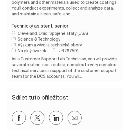
polymers and other materials used to create coatings.
You'll conduct experiments, collect and analyze data,
and maintain a clean, safe, and ...
Technický asistent, senior
Umístění
Cleveland, Ohio, Spojené státy (USA)
Science & Technology
Kategorie
Výzkum a vývoj a technické obory
Typ úlohy
ID úlohy
Na plný úvazek
JR267591
As a Customer Support Lab Technician, you will provide
several routine, non-routine, complex to very complex
technical services in support of the customer support
team for the DCS accounts. You wil...
Sdílet tuto příležitost
Sdílet přes Facebook
Sdílet přes twitter
Sdílet přes LinkedIn
Sdílet e-mailem