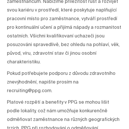
zaměstnancům. Nabízíme příležitost růst a rozvíjet
svou kariéru v prostředí, které poskytuje naplňující
pracovní místo pro zaměstnance, vytváří prostředí
pro kontinuální učení a přijímá nápady a rozmanitost
ostatních. Všichni kvalifikovaní uchazeči jsou
posuzováni spravedlivě, bez ohledu na pohlaví, věk,
původ, víru, zdravotní stav či jinou osobní
charakteristiku.
Pokud potřebujete podporu z důvodu zdravotního
znevýhodnění, napište prosím na
recruiting@ppg.com.
Platové rozpětí a benefity v PPG se mohou lišit
podle lokality, což nám umožňuje konkurenčně
odměňovat zaměstnance na různých geografických
trzích. PPG při rozhodování o odměňování