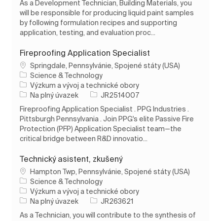
As a Development Technician, Building Materials, you
will be responsible for producing liquid paint samples
by following formulation recipes and supporting
application, testing, and evaluation proc...
Fireproofing Application Specialist
Umístění
Springdale, Pennsylvánie, Spojené státy (USA)
Science & Technology
Kategorie
Výzkum a vývoj a technické obory
Typ úlohy
ID úlohy
Na plný úvazek
JR2514007
Fireproofing Application Specialist . PPG Industries .
Pittsburgh Pennsylvania . Join PPG's elite Passive Fire
Protection (PFP) Application Specialist team—the
critical bridge between R&D innovatio...
Technický asistent, zkušený
Umístění
Hampton Twp, Pennsylvánie, Spojené státy (USA)
Science & Technology
Kategorie
Výzkum a vývoj a technické obory
Typ úlohy
ID úlohy
Na plný úvazek
JR263621
As a Technician, you will contribute to the synthesis of