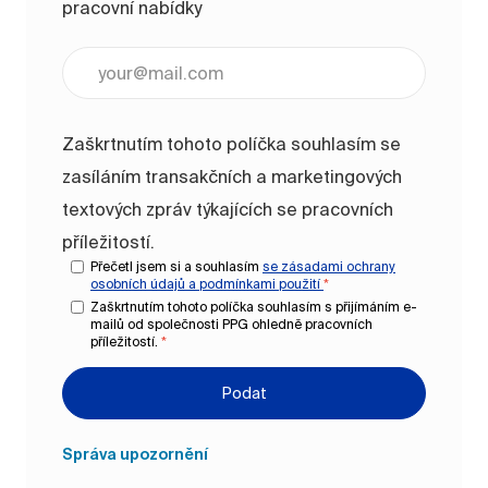
pracovní nabídky
Zadejte e-mailovou adresu (vyžadováno)
Zaškrtnutím tohoto políčka souhlasím se
zasíláním transakčních a marketingových
textových zpráv týkajících se pracovních
příležitostí.
Přečetl jsem si a souhlasím
se zásadami ochrany
osobních údajů a
podmínkami použití
*
Zaškrtnutím tohoto políčka souhlasím s přijímáním e-
mailů od společnosti PPG ohledně pracovních
příležitostí.
*
Podat
Správa upozornění