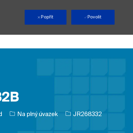
i
Popřít
Povolit
B2B
Typ úlohy
ID úlohy
d
Na plný úvazek
JR268332