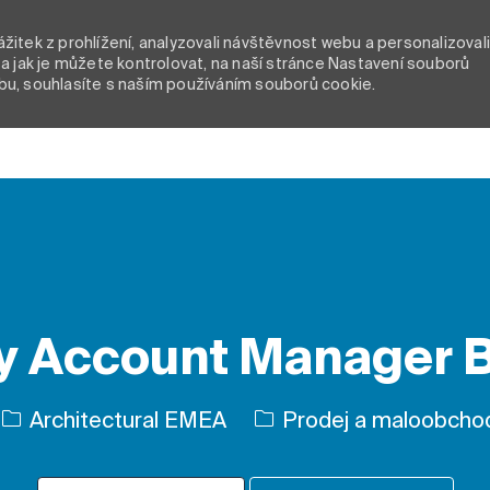
itek z prohlížení, analyzovali návštěvnost webu a personalizoval
a jak je můžete kontrolovat, na naší stránce Nastavení souborů
bu, souhlasíte s naším používáním souborů cookie.
Skip to main content
y Account Manager 
Kategorie
Architectural EMEA
Prodej a maloobcho