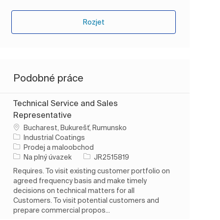
Rozjet
Podobné práce
Technical Service and Sales
Representative
Umístění
Bucharest, Bukurešť, Rumunsko
Industrial Coatings
Kategorie
Prodej a maloobchod
Typ úlohy
ID úlohy
Na plný úvazek
JR2515819
Requires. To visit existing customer portfolio on
agreed frequency basis and make timely
decisions on technical matters for all
Customers. To visit potential customers and
prepare commercial propos...