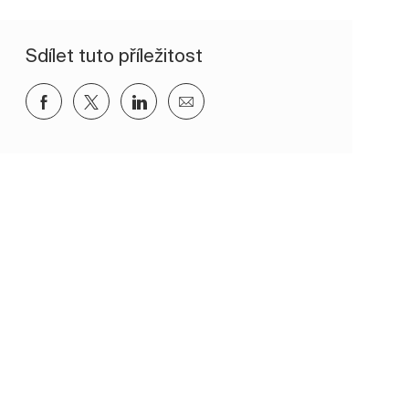
Sdílet tuto příležitost
Sdílet přes Facebook
Sdílet přes twitter
Sdílet přes LinkedIn
Sdílet e-mailem