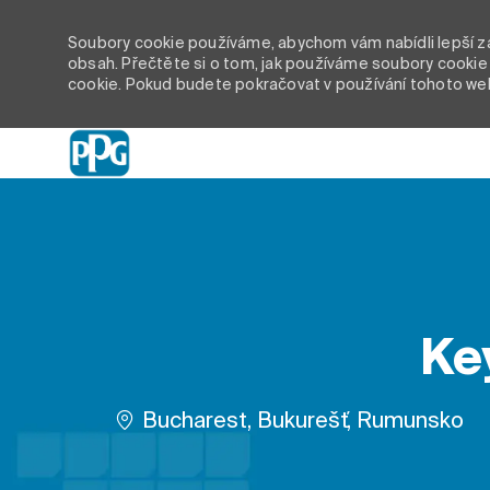
Soubory cookie používáme, abychom vám nabídli lepší záž
obsah. Přečtěte si o tom, jak používáme soubory cookie 
cookie. Pokud budete pokračovat v používání tohoto we
-
Ke
Umístění
Bucharest, Bukurešť, Rumunsko