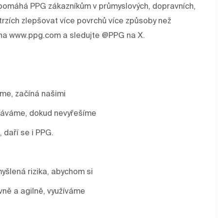
rev pomáhá PPG zákazníkům v průmyslových, dopravních,
trzích zlepšovat více povrchů více způsoby než
e na www.ppg.com a sledujte @PPG na X.
áme, začíná našimi
stáváme, dokud nevyřešíme
, daří se i PPG.
yšlená rizika, abychom si
vně a agilně, využíváme