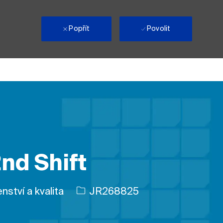
i
Popřít
Povolit
2nd Shift
e
ID úlohy
enství a kvalita
JR268825