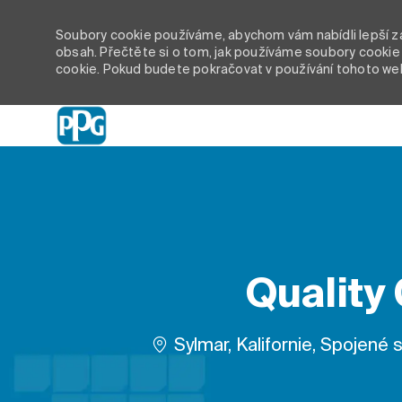
Soubory cookie používáme, abychom vám nabídli lepší záž
obsah. Přečtěte si o tom, jak používáme soubory cookie 
cookie. Pokud budete pokračovat v používání tohoto we
-
Quality 
Umístění
Sylmar, Kalifornie, Spojené 