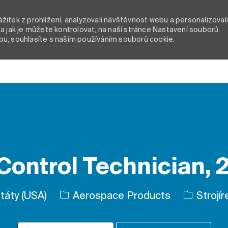
itek z prohlížení, analyzovali návštěvnost webu a personalizoval
a jak je můžete kontrolovat, na naší stránce Nastavení souborů
bu, souhlasíte s naším používáním souborů cookie.
Skip to main content
Control Technician, 
Kategori
státy (USA)
Aerospace Products
Strojír