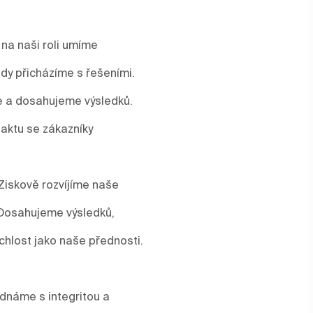
 na naši roli umíme
y přicházíme s řešeními.
me a dosahujeme výsledků.
aktu se zákazníky
Ziskově rozvíjíme naše
 Dosahujeme výsledků,
ychlost jako naše přednosti.
ednáme s integritou a