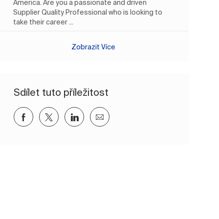
America. Are you a passionate and driven
Supplier Quality Professional who is looking to
take their career ...
Zobrazit Více
Sdílet tuto příležitost
Sdílet přes Facebook
Sdílet přes twitter
Sdílet přes LinkedIn
Sdílet e-mailem