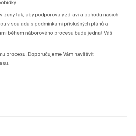
pobídky.
rženy tak, aby podporovaly zdraví a pohodu našich
dou v souladu s podmínkami příslušných plánů a
s Vámi během náborového procesu bude jednat Váš
mu procesu. Doporučujeme Vám navštívit
esu.