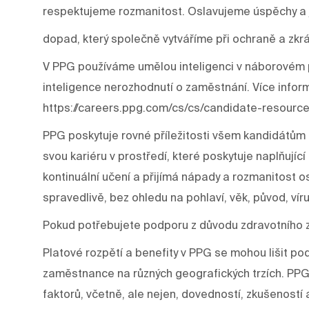
respektujeme rozmanitost. Oslavujeme úspěchy a j
dopad, který společně vytváříme při ochraně a zkrá
V PPG používáme umělou inteligenci v náborovém p
inteligence nerozhodnutí o zaměstnání. Více infor
https://careers.ppg.com/cs/cs/candidate-resource
PPG poskytuje rovné příležitosti všem kandidátům 
svou kariéru v prostředí, které poskytuje naplňujíc
kontinuální učení a přijímá nápady a rozmanitost os
spravedlivě, bez ohledu na pohlaví, věk, původ, víru
Pokud potřebujete podporu z důvodu zdravotního 
Platové rozpětí a benefity v PPG se mohou lišit p
zaměstnance na různých geografických trzích. PPG
faktorů, včetně, ale nejen, dovedností, zkušeností a š