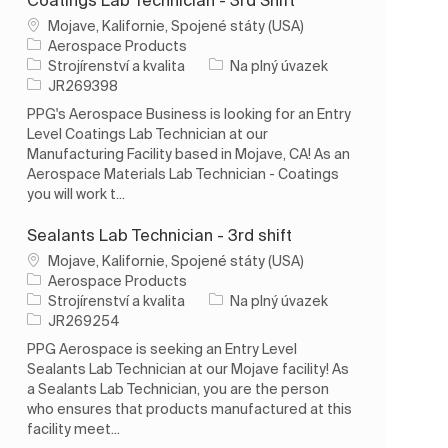
Umístění
Mojave, Kalifornie, Spojené státy (USA)
Aerospace Products
Kategorie
Typ úlohy
Strojírenství a kvalita
Na plný úvazek
ID úlohy
JR269398
PPG's Aerospace Business is looking for an Entry
Level Coatings Lab Technician at our
Manufacturing Facility based in Mojave, CA! As an
Aerospace Materials Lab Technician - Coatings
you will work t...
Sealants Lab Technician - 3rd shift
Umístění
Mojave, Kalifornie, Spojené státy (USA)
Aerospace Products
Kategorie
Typ úlohy
Strojírenství a kvalita
Na plný úvazek
ID úlohy
JR269254
PPG Aerospace is seeking an Entry Level
Sealants Lab Technician at our Mojave facility! As
a Sealants Lab Technician, you are the person
who ensures that products manufactured at this
facility meet...