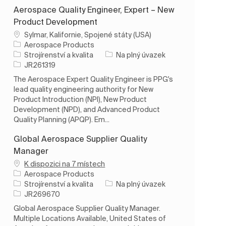
Aerospace Quality Engineer, Expert – New
Product Development
Umístění
Sylmar, Kalifornie, Spojené státy (USA)
Aerospace Products
Kategorie
Typ úlohy
Strojírenství a kvalita
Na plný úvazek
ID úlohy
JR261319
The Aerospace Expert Quality Engineer is PPG's
lead quality engineering authority for New
Product Introduction (NPI), New Product
Development (NPD), and Advanced Product
Quality Planning (APQP). Em...
Global Aerospace Supplier Quality
Manager
K dispozici na 7 místech
Aerospace Products
Kategorie
Typ úlohy
Strojírenství a kvalita
Na plný úvazek
ID úlohy
JR269670
Global Aerospace Supplier Quality Manager.
Multiple Locations Available, United States of