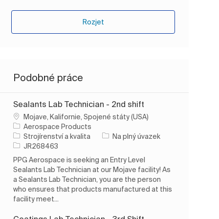
Rozjet
Podobné práce
Sealants Lab Technician - 2nd shift
Umístění
Mojave, Kalifornie, Spojené státy (USA)
Aerospace Products
Kategorie
Typ úlohy
Strojírenství a kvalita
Na plný úvazek
ID úlohy
JR268463
PPG Aerospace is seeking an Entry Level
Sealants Lab Technician at our Mojave facility! As
a Sealants Lab Technician, you are the person
who ensures that products manufactured at this
facility meet...
Coatings Lab Technician - 3rd Shift