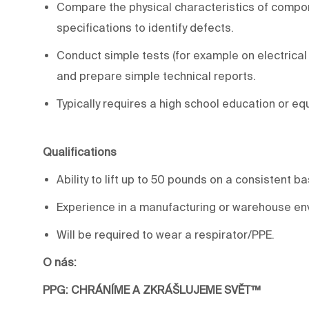
Compare the physical characteristics of compon
specifications to identify defects.
Conduct simple tests (for example on electrical fu
and prepare simple technical reports.
Typically requires a high school education or eq
Qualifications
Ability to lift up to 50 pounds on a consistent b
Experience in a manufacturing or warehouse env
Will be required to wear a respirator/PPE.
O nás:
PPG: CHRÁNÍME A ZKRÁŠLUJEME SVĚT™