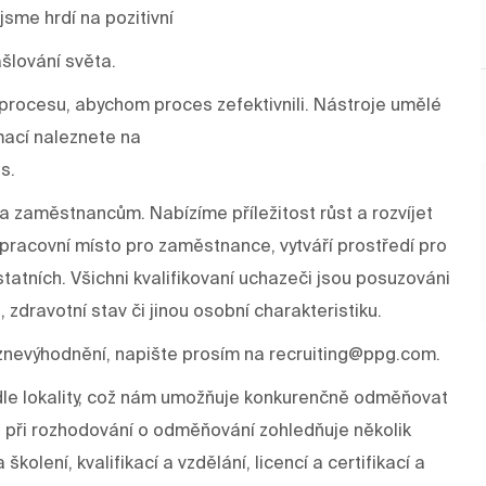
sme hrdí na pozitivní
šlování světa.
rocesu, abychom proces zefektivnili. Nástroje umělé
mací naleznete na
s.
a zaměstnancům. Nabízíme příležitost růst a rozvíjet
í pracovní místo pro zaměstnance, vytváří prostředí pro
tatních. Všichni kvalifikovaní uchazeči jsou posuzováni
, zdravotní stav či jinou osobní charakteristiku.
znevýhodnění, napište prosím na recruiting@ppg.com.
odle lokality, což nám umožňuje konkurenčně odměňovat
 při rozhodování o odměňování zohledňuje několik
kolení, kvalifikací a vzdělání, licencí a certifikací a