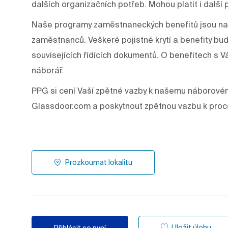
dalších organizačních potřeb. Mohou platit i další 
Naše programy zaměstnaneckých benefitů jsou nav
zaměstnanců. Veškeré pojistné krytí a benefity bu
souvisejících řídících dokumentů. O benefitech 
náborář.
PPG si cení Vaší zpětné vazby k našemu náborové
Glassdoor.com a poskytnout zpětnou vazbu k proc
Prozkoumat lokalitu
Uložit úlohu
Přihlásit se nyní