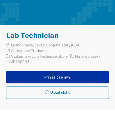
Lab Technician
Umístění
Grand Prairie, Texas, Spojené státy (USA)
Aerospace Products
Kategorie
Typ úlohy
Výzkum a vývoj a technické obory
Na plný úvazek
ID úlohy
JR268894
Přihlásit se nyní
Uložit úlohu