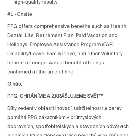
high-quality results
#LI-Onsite
PPG offers comprehensive benefits such as Health,
Dental, Life, Retirement Plan, Paid Vacation and
Holidays, Employee Assistance Program (EAP),
Disability/Leave, Family leave, and other Voluntary
benefit offerings. Actual benefit offerings
confirmed at the time of hire.
O nás:
PPG: CHRÁNÍME A ZKRÁŠLUJEME SVĚT™
Díky vedení v oblasti inovací, udržitelnosti a barev
pomáhá PPG zákazníkům v průmyslových,
dopravních, spotřebitelských a stavebních odvětvích
a dalších trzích zlepšovat více povrchů více způsoby