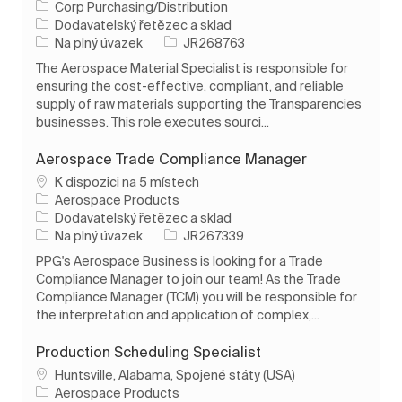
Corp Purchasing/Distribution
Kategorie
Dodavatelský řetězec a sklad
Typ úlohy
ID úlohy
Na plný úvazek
JR268763
The Aerospace Material Specialist is responsible for
ensuring the cost-effective, compliant, and reliable
supply of raw materials supporting the Transparencies
businesses. This role executes sourci...
Aerospace Trade Compliance Manager
K dispozici na 5 místech
Aerospace Products
Kategorie
Dodavatelský řetězec a sklad
Typ úlohy
ID úlohy
Na plný úvazek
JR267339
PPG's Aerospace Business is looking for a Trade
Compliance Manager to join our team! As the Trade
Compliance Manager (TCM) you will be responsible for
the interpretation and application of complex,...
Production Scheduling Specialist
Umístění
Huntsville, Alabama, Spojené státy (USA)
Aerospace Products