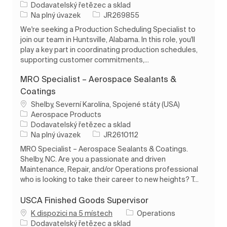
Kategorie
Dodavatelský řetězec a sklad
Typ úlohy
ID úlohy
Na plný úvazek
JR269855
We're seeking a Production Scheduling Specialist to
join our team in Huntsville, Alabama. In this role, you'll
play a key part in coordinating production schedules,
supporting customer commitments,...
MRO Specialist – Aerospace Sealants &
Coatings
Umístění
Shelby, Severní Karolína, Spojené státy (USA)
Aerospace Products
Kategorie
Dodavatelský řetězec a sklad
Typ úlohy
ID úlohy
Na plný úvazek
JR2610112
MRO Specialist – Aerospace Sealants & Coatings.
Shelby, NC. Are you a passionate and driven
Maintenance, Repair, and/or Operations professional
who is looking to take their career to new heights? T...
USCA Finished Goods Supervisor
K dispozici na 5 místech
Operations
Kategorie
Dodavatelský řetězec a sklad