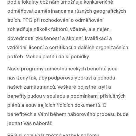
podle lokality, což nám umožňuje konkurenčně
odměňovat zaměstnance na různých geografických
trzích. PPG při rozhodování o odměňování
zohledňuje několik faktorů, včetně, ale nejen,
dovedností, zkušeností a školení, kvalifikací a
vzdělání, licencí a certifikací a dalších organizačních
potřeb. Mohou platit i další pobídky.
Naše programy zaměstnaneckých benefitů jsou
navrženy tak, aby podporovaly zdraví a pohodu
našich zaměstnanců. Veškeré pojistné krytí a
benefity budou v souladu s podmínkami příslušných
plánů a souvisejících řídících dokumentů. O
benefitech s Vámi během náborového procesu bude
jednat Váš náborář.
PPG si cení Vaší zpětné vazby k našemu