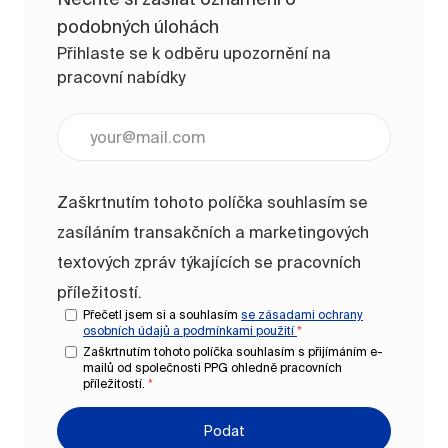
podobných úlohách
Přihlaste se k odběru upozornění na
pracovní nabídky
Zadejte e-mailovou adresu (vyžadováno)
Zaškrtnutím tohoto políčka souhlasím se
zasíláním transakčních a marketingových
textových zpráv týkajících se pracovních
příležitostí.
Přečetl jsem si a souhlasím
se zásadami ochrany
osobních údajů a
podmínkami použití
*
Zaškrtnutím tohoto políčka souhlasím s přijímáním e-
mailů od společnosti PPG ohledně pracovních
příležitostí.
*
Podat