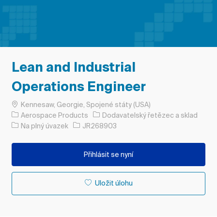
Lean and Industrial
Operations Engineer
Umístění
Kennesaw, Georgie, Spojené státy (USA)
Kategorie
Aerospace Products
Dodavatelský řetězec a sklad
Typ úlohy
ID úlohy
Na plný úvazek
JR268903
Přihlásit se nyní
Uložit úlohu