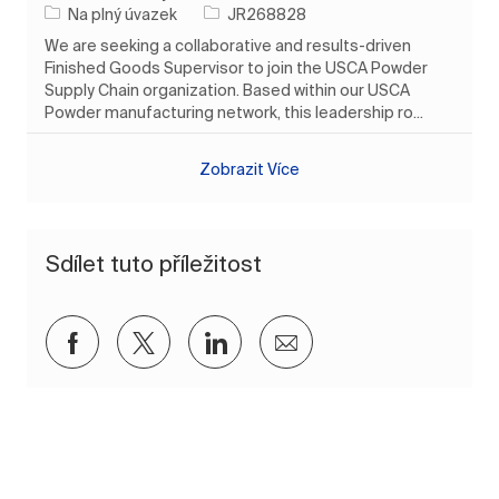
Typ úlohy
ID úlohy
Na plný úvazek
JR268828
We are seeking a collaborative and results-driven
Finished Goods Supervisor to join the USCA Powder
Supply Chain organization. Based within our USCA
Powder manufacturing network, this leadership ro...
Zobrazit Více
Sdílet tuto příležitost
Sdílet přes Facebook
Sdílet přes twitter
Sdílet přes LinkedIn
Sdílet e-mailem