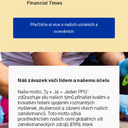
Financial Times
Přečtěte si více o našich uznáních a
oceněních:
Náš závazek vůči lidem a našemu účelu
Naše motto „Ty + Já = Jeden PPG“
zdůrazňuje sílu našich týmů přinášet kvalitní a
inovativní řešení spojením rozmanitých
myšlenek, zkušeností a zázemí všech našich
zaměstnanců. Toto motto ožívá
prostřednictvím našich osmi globálních sítí
zaměstnaneckých zdrojů (ERN), které