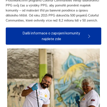
Prostřednictvím programu Colorful Communities věnují dobrovolníci
PPG svůj čas a výrobky PPG, aby pomohli proměnit majetek
komunity – od malování tříd po barevné porodnice a úpravu
dětského hřiště. Od roku 2015 PPG dokončila 500 projektů Colorful
Communities, které ovlivnily více než 8,2 milionu lidí v 50 zemích.
Další informace o zapojení komunity
najdete zde