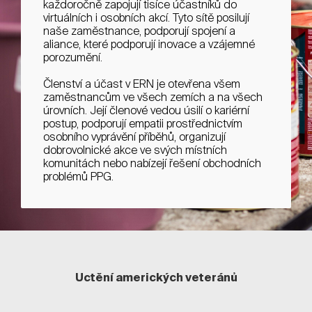
každoročně zapojují tisíce účastníků do
virtuálních i osobních akcí. Tyto sítě posilují
naše zaměstnance, podporují spojení a
aliance, které podporují inovace a vzájemné
porozumění.
Členství a účast v ERN je otevřena všem
zaměstnancům ve všech zemích a na všech
úrovních. Její členové vedou úsilí o kariérní
postup, podporují empatii prostřednictvím
osobního vyprávění příběhů, organizují
dobrovolnické akce ve svých místních
komunitách nebo nabízejí řešení obchodních
problémů PPG.
Uctění amerických veteránů