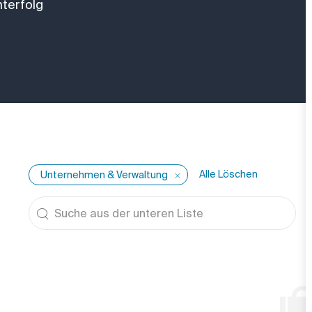
terfolg
Alle Löschen
Unternehmen & Verwaltung
Suche aus der unteren Liste
the results are updated