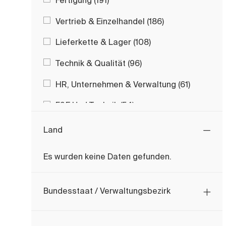
Arbeitsplätze
Vertrieb & Einzelhandel
(
186
)
Arbeitsplätze
Lieferkette & Lager
(
108
)
Arbeitsplätze
Technik & Qualität
(
96
)
Arbeitspl
HR, Unternehmen & Verwaltung
(
61
)
Arbeitsplätze
F&E Und Technik
(
54
)
Arbeitsplätze
Digital- & IT-Bereich
(
39
)
Land
Arbeitsplätz
Buchhaltung & Finanzwesen
(
27
)
Es wurden keine Daten gefunden.
Arbeitsplätze
Marketing
(
15
)
Land
Umwelt, Gesundheit Und Sicherheit
Bundesstaat / Verwaltungsbezirk
Arbeitsplätze
(EHS)
(
14
)
Unternehmen & Verwaltung
(
0
)