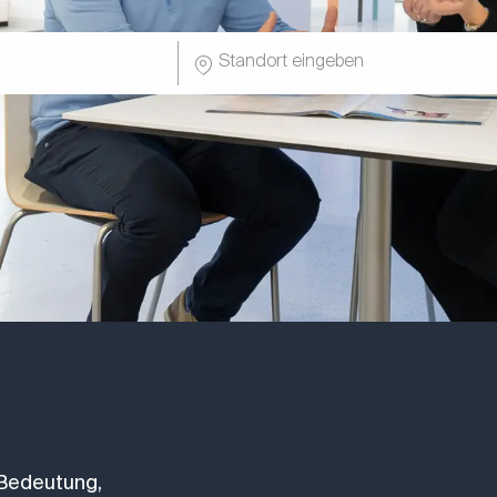
hnung
Standort eingeben
 Bedeutung,