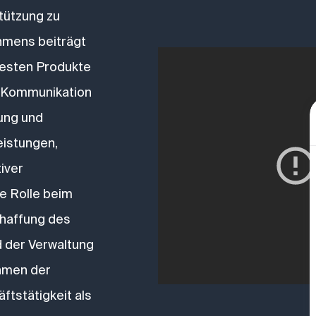
tützung zu
hmens beiträgt
Mediaplayer
besten Produkte
, Kommunikation
ung und
eistungen,
iver
ne Rolle beim
chaffung des
 der Verwaltung
ahmen der
ftstätigkeit als