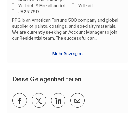
Kategorie
Auftragstyp
Vertrieb & Einzelhandel
Vollzeit
Auftrags-ID
JR2517617
PPG is an American Fortune 500 company and global
supplier of paints, coatings, and specialty materials.
We are currently seeking an Account Manager to join
our Residential team. The successful can...
Mehr Anzeigen
Diese Gelegenheit teilen
Über Facebook teilen
Über Twitter teilen
Über LinkedIn teilen
Per E-Mail teilen