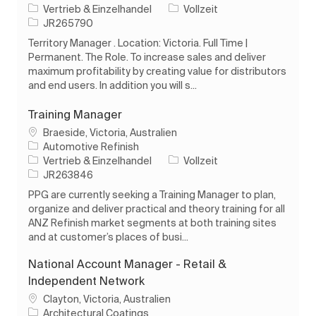
Kategorie
Auftragstyp
Vertrieb & Einzelhandel
Vollzeit
Auftrags-ID
JR265790
Territory Manager . Location: Victoria. Full Time |
Permanent. The Role. To increase sales and deliver
maximum profitability by creating value for distributors
and end users. In addition you will s...
Training Manager
Ort
Braeside, Victoria, Australien
Automotive Refinish
Kategorie
Auftragstyp
Vertrieb & Einzelhandel
Vollzeit
Auftrags-ID
JR263846
PPG are currently seeking a Training Manager to plan,
organize and deliver practical and theory training for all
ANZ Refinish market segments at both training sites
and at customer’s places of busi...
National Account Manager - Retail &
Independent Network
Ort
Clayton, Victoria, Australien
Architectural Coatings