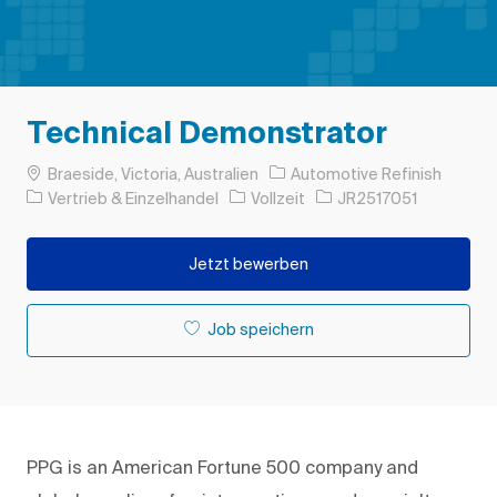
Technical Demonstrator
Ort
Braeside, Victoria, Australien
Automotive Refinish
Kategorie
Auftragstyp
Auftrags-ID
Vertrieb & Einzelhandel
Vollzeit
JR2517051
Jetzt bewerben
Job speichern
PPG is an American Fortune 500 company and