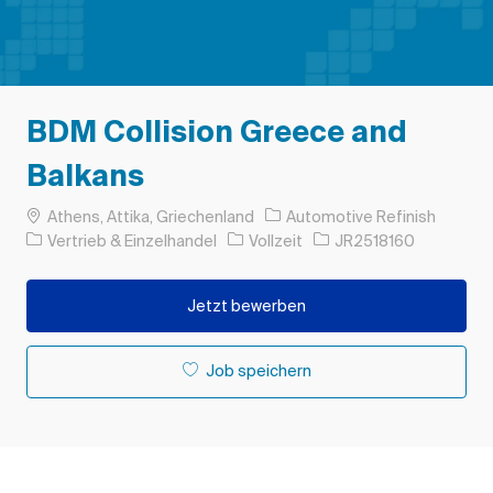
BDM Collision Greece and
Balkans
Ort
Athens, Attika, Griechenland
Automotive Refinish
Kategorie
Auftragstyp
Auftrags-ID
Vertrieb & Einzelhandel
Vollzeit
JR2518160
Jetzt bewerben
Job speichern