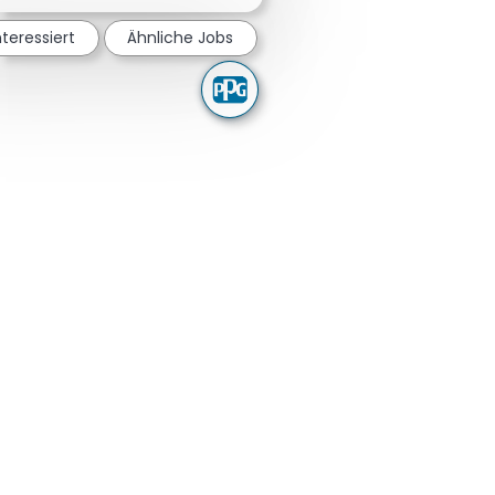
nteressiert
Ähnliche Jobs