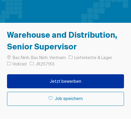
Warehouse and Distribution,
Senior Supervisor
Ort
Kategorie
Bac Ninh, Bac Ninh, Vietnam
Lieferkette & Lager
Auftragstyp
Auftrags-ID
Vollzeit
JR257155
Jetzt bewerben
Job speichern