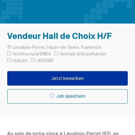
Vendeur Hall de Choix H/F
Ort
Levallois-Perret, Hauts-de-Seine, Frankreich
Kategorie
Architectural EMEA
Vertrieb & Einzelhandel
Auftragstyp
Auftrags-ID
Vollzeit
JR26183
Jetzt bewerben
Job speichern
Au sein de notre store à Levallois-Perret (92), en