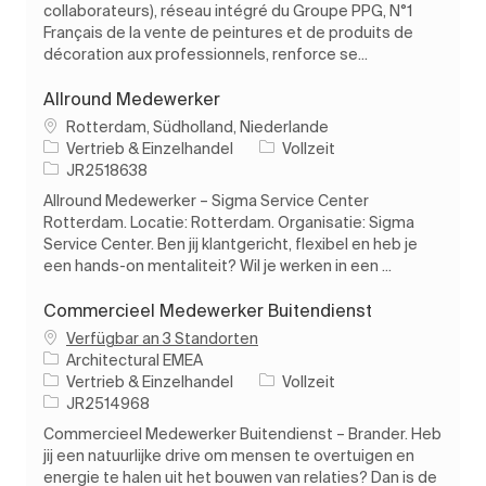
collaborateurs), réseau intégré du Groupe PPG, N°1
Français de la vente de peintures et de produits de
décoration aux professionnels, renforce se...
Allround Medewerker
Ort
Rotterdam, Südholland, Niederlande
Kategorie
Auftragstyp
Vertrieb & Einzelhandel
Vollzeit
Auftrags-ID
JR2518638
Allround Medewerker – Sigma Service Center
Rotterdam. Locatie: Rotterdam. Organisatie: Sigma
Service Center. Ben jij klantgericht, flexibel en heb je
een hands-on mentaliteit? Wil je werken in een ...
Commercieel Medewerker Buitendienst
Verfügbar an 3 Standorten
Architectural EMEA
Kategorie
Auftragstyp
Vertrieb & Einzelhandel
Vollzeit
Auftrags-ID
JR2514968
Commercieel Medewerker Buitendienst – Brander. Heb
jij een natuurlijke drive om mensen te overtuigen en
energie te halen uit het bouwen van relaties? Dan is de