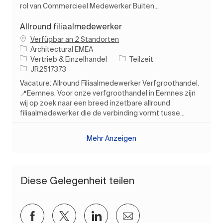
rol van Commercieel Medewerker Buiten...
Allround filiaalmedewerker
Verfügbar an 2 Standorten
Architectural EMEA
Kategorie
Auftragstyp
Vertrieb & Einzelhandel
Teilzeit
Auftrags-ID
JR2517373
Vacature: Allround Filiaalmedewerker Verfgroothandel.
📍Eemnes. Voor onze verfgroothandel in Eemnes zijn
wij op zoek naar een breed inzetbare allround
filiaalmedewerker die de verbinding vormt tusse...
Mehr Anzeigen
Diese Gelegenheit teilen
Über Facebook teilen
Über Twitter teilen
Über LinkedIn teilen
Per E-Mail teilen