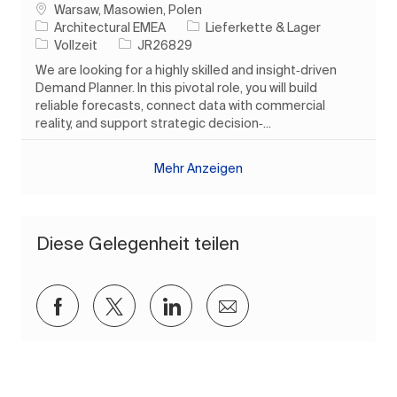
Ort
Warsaw, Masowien, Polen
Kategorie
Architectural EMEA
Lieferkette & Lager
Auftragstyp
Auftrags-ID
Vollzeit
JR26829
We are looking for a highly skilled and insight‑driven
Demand Planner. In this pivotal role, you will build
reliable forecasts, connect data with commercial
reality, and support strategic decision‑...
Mehr Anzeigen
Diese Gelegenheit teilen
Über Facebook teilen
Über Twitter teilen
Über LinkedIn teilen
Per E-Mail teilen