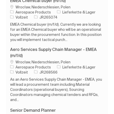
EMEA Chemical buyer (m/f/d)
Ort
Wrocław, Niederschlesien, Polen
Kategorie
Aerospace Products
Lieferkette & Lager
Auftragstyp
Auftrags-ID
Vollzeit
JR265074
EMEA Chemical buyer (m/f/d). Currently we are looking
for an EMEA Chemical buyer who will be an operational
buyer within the procurement function. In this position
you will implement tactical purch...
Aero Services Supply Chain Manager - EMEA
(m/f/d)
Ort
Wrocław, Niederschlesien, Polen
Kategorie
Aerospace Products
Lieferkette & Lager
Auftragstyp
Auftrags-ID
Vollzeit
JR268566
As an Aero Services Supply Chain Manager - EMEA, you
will lead a procurement team including Material
Coordinators (operational buyers), Sourcing
Coordinators managing chemical tenders and RFQs,
and...
Senior Demand Planner