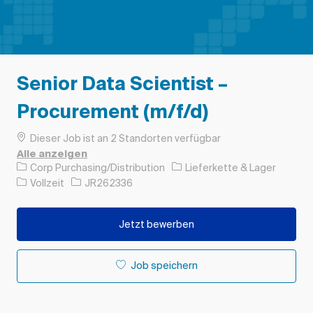
Senior Data Scientist –
Procurement (m/f/d)
Dieser Job ist an 2 Standorten verfügbar
Alle anzeigen
Kategorie
Corp Purchasing/Distribution
Lieferkette & Lager
Auftragstyp
Auftrags-ID
Vollzeit
JR262336
Jetzt bewerben
Job speichern