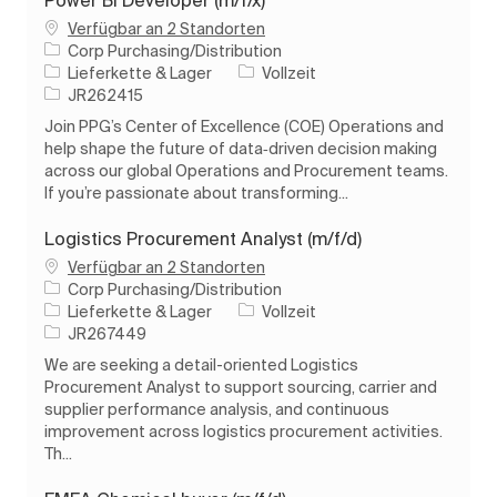
Power BI Developer (m/f/x)
Verfügbar an 2 Standorten
Corp Purchasing/Distribution
Kategorie
Auftragstyp
Lieferkette & Lager
Vollzeit
Auftrags-ID
JR262415
Join PPG’s Center of Excellence (COE) Operations and
help shape the future of data‑driven decision making
across our global Operations and Procurement teams.
If you’re passionate about transforming...
Logistics Procurement Analyst (m/f/d)
Verfügbar an 2 Standorten
Corp Purchasing/Distribution
Kategorie
Auftragstyp
Lieferkette & Lager
Vollzeit
Auftrags-ID
JR267449
We are seeking a detail-oriented Logistics
Procurement Analyst to support sourcing, carrier and
supplier performance analysis, and continuous
improvement across logistics procurement activities.
Th...