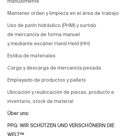
manualmente
Mantener o
rden y limpieza
en el
área
de trabajo
Uso de
patín
hidráulico
(PHM)
y surtido
de
mercancía
de forma manuel
y
mediante
escáner
Hand
Held
(HH)
Estiba de materiales
Carga y descarga de mercancía pesada
Emplayado de productos y pallets
Ubicación y reubicación de piezas
,
producto e
inventario
, stock de material
Über uns:
PPG: WIR SCHÜTZEN UND VERSCHÖNERN DIE
WELT™