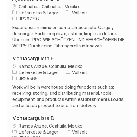
Ort
Chihuahua, Chihuahua, Mexiko
Kategorie
Auftragstyp
Lieferkette & Lager
Vollzeit
Auftrags-ID
JR267792
Experiencia minima en como almacenista. Carga y
descargar. Surtir, emplayar, estibar, limpieza del área.
Über uns. PPG: WIR SCHÜTZEN UND VERSCHÖNERN DIE
WELT™. Durch seine Führungsrolle in Innovati...
Montacarguista E
Ort
Ramos Arizpe, Coahuila, Mexiko
Kategorie
Auftragstyp
Lieferkette & Lager
Vollzeit
Auftrags-ID
JR25566
Work will be in warehouse doing functions such as:
receiving, storing, and distributing material, tools,
equipment, and products within establishments.Loads
and unloads product to and from delivery...
Montacarguista D
Ort
Ramos Arizpe, Coahuila, Mexiko
Kategorie
Auftragstyp
Lieferkette & Lager
Vollzeit