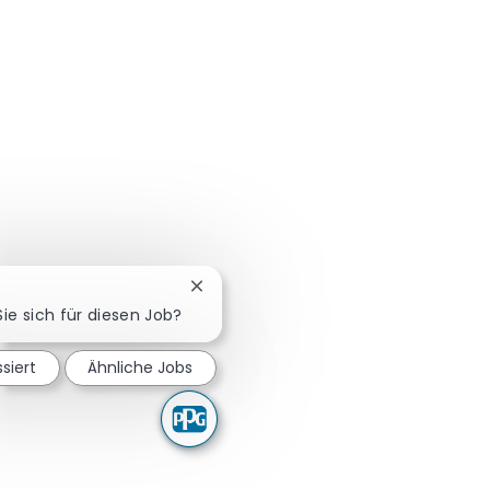
Chatbot-Benachrichtigung schließen
Sie sich für diesen Job?
ssiert
Ähnliche Jobs