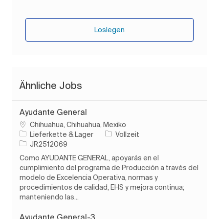
Loslegen
Ähnliche Jobs
Ayudante General
Ort
Chihuahua, Chihuahua, Mexiko
Kategorie
Auftragstyp
Lieferkette & Lager
Vollzeit
Auftrags-ID
JR2512069
Como AYUDANTE GENERAL, apoyarás en el
cumplimiento del programa de Producción a través del
modelo de Excelencia Operativa, normas y
procedimientos de calidad, EHS y mejora continua;
manteniendo las...
Ayudante General-3