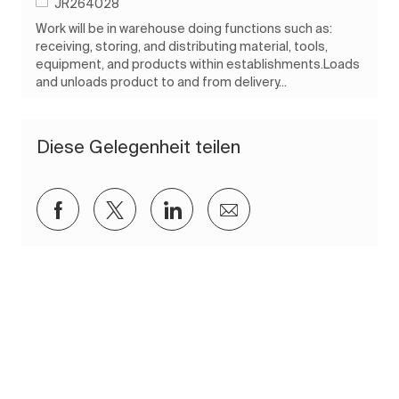
Auftrags-ID
JR264028
Work will be in warehouse doing functions such as:
receiving, storing, and distributing material, tools,
equipment, and products within establishments.Loads
and unloads product to and from delivery...
Diese Gelegenheit teilen
Über Facebook teilen
Über Twitter teilen
Über LinkedIn teilen
Per E-Mail teilen