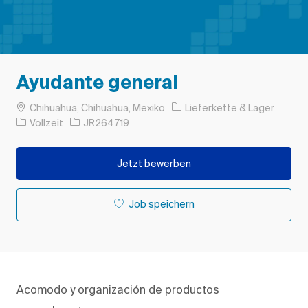
Ayudante general
Ort
Kategorie
Chihuahua, Chihuahua, Mexiko
Lieferkette & Lager
Auftragstyp
Auftrags-ID
Vollzeit
JR264719
Jetzt bewerben
Job speichern
Acomodo
y
organización
de productos