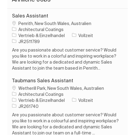
Sales Assistant
Ort
Penrith, New South Wales, Australien
Architectural Coatings
Kategorie
Auftragstyp
Vertrieb & Einzelhandel
Vollzeit
Auftrags-ID
JR2511789
Are you passionate about customer service? Would
you like to work in a colorful and inspiring workplace?
We are looking for a dedicated and dynamic Sales
Assistant to join the team based in Penrith...
Taubmans Sales Assistant
Ort
Wetherill Park, New South Wales, Australien
Architectural Coatings
Kategorie
Auftragstyp
Vertrieb & Einzelhandel
Vollzeit
Auftrags-ID
JR261740
Are you passionate about customer service? Would
you like to work in a colourful and inspiring workplace?
We are looking for a dedicated and dynamic Sales
Assistant to join our team on a full-time ...