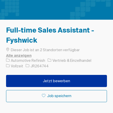
Full-time Sales Assistant -
Fyshwick
Dieser Job ist an 2 Standorten verfügbar
Alle anzeigen
Kategorie
Automotive Refinish
Vertrieb & Einzelhandel
Auftragstyp
Auftrags-ID
Vollzeit
JR264744
Jetzt bewerben
Job speichern