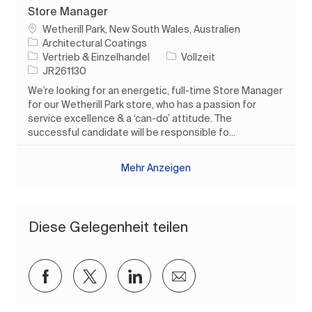
Store Manager
Ort
Wetherill Park, New South Wales, Australien
Architectural Coatings
Kategorie
Auftragstyp
Vertrieb & Einzelhandel
Vollzeit
Auftrags-ID
JR261130
We’re looking for an energetic, full-time Store Manager
for our Wetherill Park store, who has a passion for
service excellence & a ‘can-do’ attitude. The
successful candidate will be responsible fo...
Mehr Anzeigen
Diese Gelegenheit teilen
Über Facebook teilen
Über Twitter teilen
Über LinkedIn teilen
Per E-Mail teilen