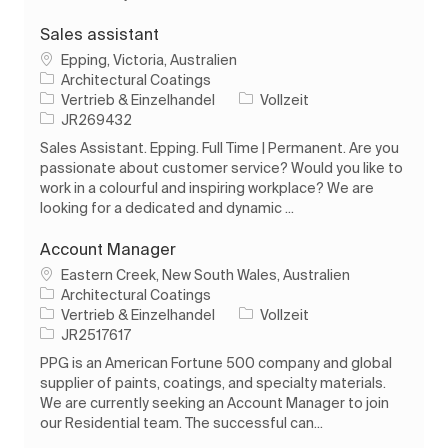
Sales assistant
Ort
Epping, Victoria, Australien
Architectural Coatings
Kategorie
Auftragstyp
Vertrieb & Einzelhandel
Vollzeit
Auftrags-ID
JR269432
Sales Assistant. Epping. Full Time | Permanent. Are you
passionate about customer service? Would you like to
work in a colourful and inspiring workplace? We are
looking for a dedicated and dynamic ...
Account Manager
Ort
Eastern Creek, New South Wales, Australien
Architectural Coatings
Kategorie
Auftragstyp
Vertrieb & Einzelhandel
Vollzeit
Auftrags-ID
JR2517617
PPG is an American Fortune 500 company and global
supplier of paints, coatings, and specialty materials.
We are currently seeking an Account Manager to join
our Residential team. The successful can...