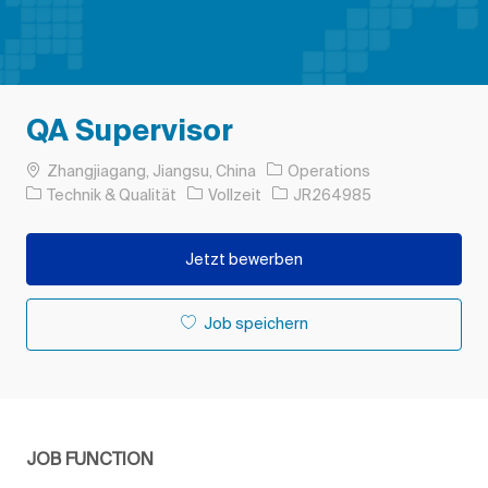
QA Supervisor
Ort
Zhangjiagang, Jiangsu, China
Operations
Kategorie
Auftragstyp
Auftrags-ID
Technik & Qualität
Vollzeit
JR264985
Jetzt bewerben
Job speichern
JOB FUNCTION