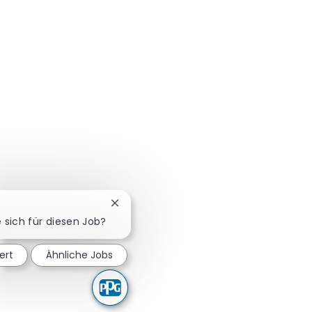
Chatbot-Benachrichtigung schließen
e sich für diesen Job?
ert
Ähnliche Jobs