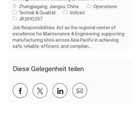
Ort
Zhangjiagang, Jiangsu, China
Operations
Kategorie
Auftragstyp
Technik & Qualität
Vollzeit
Auftrags-ID
JR2610257
Job Responsibilities. Act as the regional center of
excellence for Maintenance & Engineering, supporting
manufacturing sites across Asia Pacific in achieving
safe, reliable, efficient, and complian...
Diese Gelegenheit teilen
Über Facebook teilen
Über Twitter teilen
Über LinkedIn teilen
Per E-Mail teilen