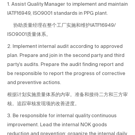
1. Assist Quality Manager to implement and maintain
IATF16949, ISO9001 standards in PPG plant.
协助质量经理在整个工厂实施和维护IATF16949/
ISO9001质量体系。
2. Implement internal audit according to approved
plan. Prepare and join in the second party and third
party’s audits. Prepare the audit finding report and
be responsible to report the progress of corrective
and preventive actions.
根据计划实施质量体系的内审。准备和接待二方和三方审
核。追踪审核发现项的改善进度。
3. Be responsible for internal quality continuous
improvement. Lead the internal NOK goods
reduction and prevention; organize the internal daily