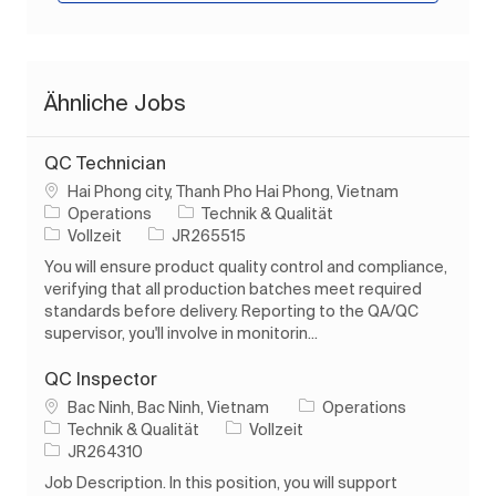
Ähnliche Jobs
QC Technician
Ort
Hai Phong city, Thanh Pho Hai Phong, Vietnam
Kategorie
Operations
Technik & Qualität
Auftragstyp
Auftrags-ID
Vollzeit
JR265515
You will ensure product quality control and compliance,
verifying that all production batches meet required
standards before delivery. Reporting to the QA/QC
supervisor, you'll involve in monitorin...
QC Inspector
Ort
Bac Ninh, Bac Ninh, Vietnam
Operations
Kategorie
Auftragstyp
Technik & Qualität
Vollzeit
Auftrags-ID
JR264310
Job Description. In this position, you will support