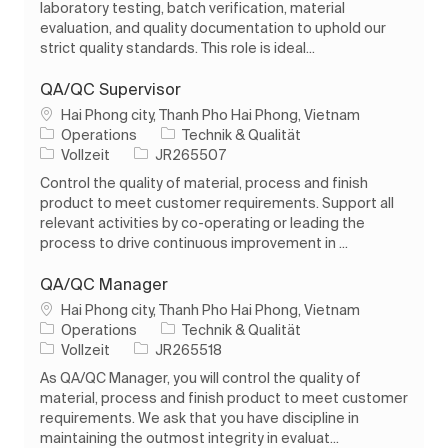
laboratory testing, batch verification, material
evaluation, and quality documentation to uphold our
strict quality standards. This role is ideal...
QA/QC Supervisor
Ort
Hai Phong city, Thanh Pho Hai Phong, Vietnam
Kategorie
Operations
Technik & Qualität
Auftragstyp
Auftrags-ID
Vollzeit
JR265507
Control the quality of material, process and finish
product to meet customer requirements. Support all
relevant activities by co-operating or leading the
process to drive continuous improvement in ...
QA/QC Manager
Ort
Hai Phong city, Thanh Pho Hai Phong, Vietnam
Kategorie
Operations
Technik & Qualität
Auftragstyp
Auftrags-ID
Vollzeit
JR265518
As QA/QC Manager, you will control the quality of
material, process and finish product to meet customer
requirements. We ask that you have discipline in
maintaining the outmost integrity in evaluat...