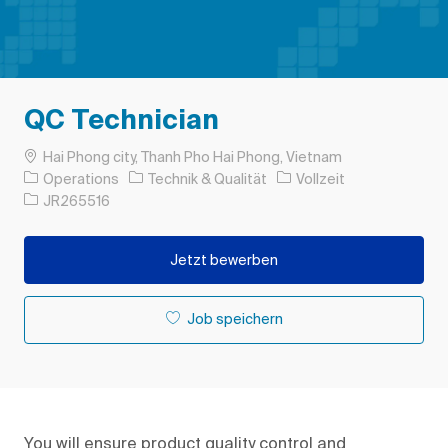
QC Technician
Ort
Hai Phong city, Thanh Pho Hai Phong, Vietnam
Kategorie
Auftragstyp
Operations
Technik & Qualität
Vollzeit
Auftrags-ID
JR265516
Jetzt bewerben
Job speichern
You will ensure product quality control and