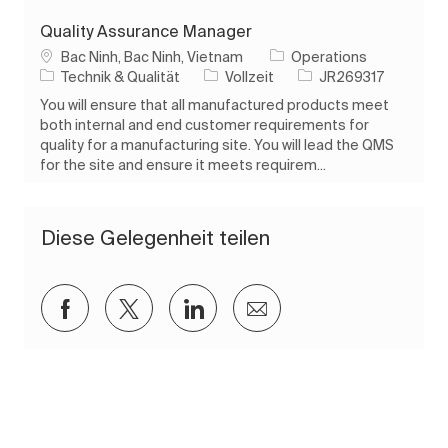
Quality Assurance Manager
Ort
Bac Ninh, Bac Ninh, Vietnam
Operations
Kategorie
Auftragstyp
Auftrags-ID
Technik & Qualität
Vollzeit
JR269317
You will ensure that all manufactured products meet
both internal and end customer requirements for
quality for a manufacturing site. You will lead the QMS
for the site and ensure it meets requirem...
Diese Gelegenheit teilen
Über Facebook teilen
Über Twitter teilen
Über LinkedIn teilen
Per E-Mail teilen