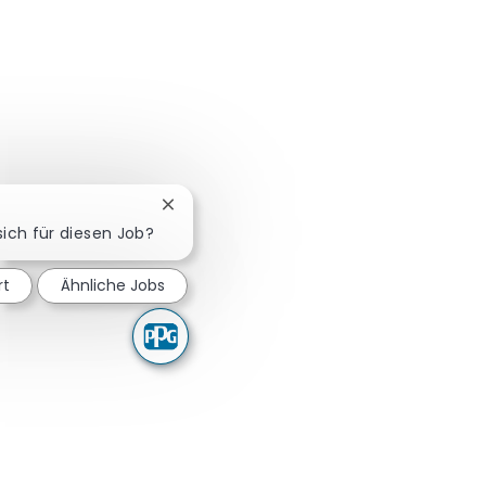
Chatbot-Benachrichtigung schließen
 sich für diesen Job?
rt
Ähnliche Jobs