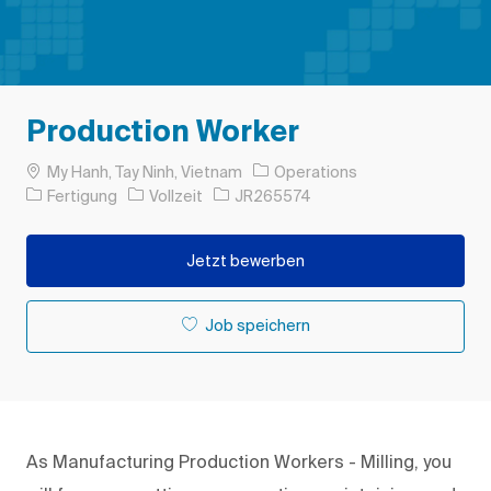
Production Worker
Ort
My Hanh, Tay Ninh, Vietnam
Operations
Kategorie
Auftragstyp
Auftrags-ID
Fertigung
Vollzeit
JR265574
Jetzt bewerben
Job speichern
As Manufacturing Production Workers - Milling, you