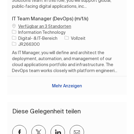
Solutions team. In this role, you will support global,
public‑facing digital applications, inc...
IT Team Manager (DevOps) (m/f/x)
Verfügbar an 3 Standorten
Information Technology
Kategorie
Auftragstyp
Digital- & IT-Bereich
Vollzeit
Auftrags-ID
JR266300
As IT Manager, you will define and architect the
deployment, automation, and management of our
cloud applications portfolio and infrastructure. The
DevOps team works closely with platform engineeri...
Mehr Anzeigen
Diese Gelegenheit teilen
Über Facebook teilen
Über Twitter teilen
Über LinkedIn teilen
Per E-Mail teilen