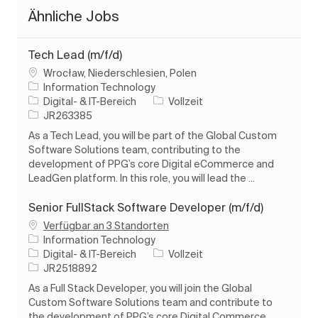
Ähnliche Jobs
Tech Lead (m/f/d)
Ort
Wrocław, Niederschlesien, Polen
Information Technology
Kategorie
Auftragstyp
Digital- & IT-Bereich
Vollzeit
Auftrags-ID
JR263385
As a Tech Lead, you will be part of the Global Custom
Software Solutions team, contributing to the
development of PPG’s core Digital eCommerce and
LeadGen platform. In this role, you will lead the ...
Senior FullStack Software Developer (m/f/d)
Verfügbar an 3 Standorten
Information Technology
Kategorie
Auftragstyp
Digital- & IT-Bereich
Vollzeit
Auftrags-ID
JR2518892
As a Full Stack Developer, you will join the Global
Custom Software Solutions team and contribute to
the development of PPG’s core Digital Commerce