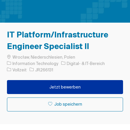
IT Platform/Infrastructure
Engineer Specialist II
Ort
Wrocław, Niederschlesien, Polen
Kategorie
Information Technology
Digital- & IT-Bereich
Auftragstyp
Auftrags-ID
Vollzeit
JR266131
Jetzt bewerben
Job speichern