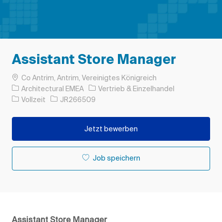
Assistant Store Manager
Ort
Co Antrim, Antrim, Vereinigtes Königreich
Kategorie
Architectural EMEA
Vertrieb & Einzelhandel
Auftragstyp
Auftrags-ID
Vollzeit
JR266509
Jetzt bewerben
Job speichern
Assistant Store Manager