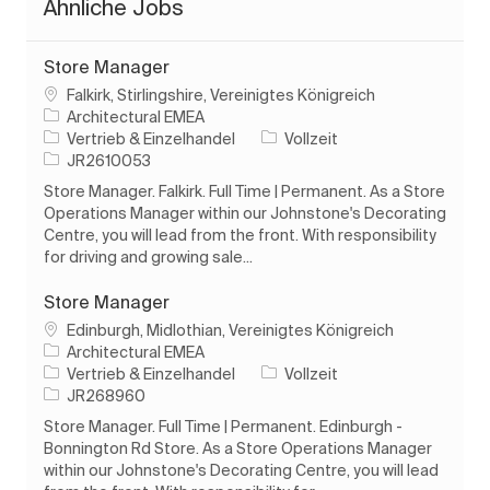
Ähnliche Jobs
Store Manager
Ort
Falkirk, Stirlingshire, Vereinigtes Königreich
Architectural EMEA
Kategorie
Auftragstyp
Vertrieb & Einzelhandel
Vollzeit
Auftrags-ID
JR2610053
Store Manager. Falkirk. Full Time | Permanent. As a Store
Operations Manager within our Johnstone's Decorating
Centre, you will lead from the front. With responsibility
for driving and growing sale...
Store Manager
Ort
Edinburgh, Midlothian, Vereinigtes Königreich
Architectural EMEA
Kategorie
Auftragstyp
Vertrieb & Einzelhandel
Vollzeit
Auftrags-ID
JR268960
Store Manager. Full Time | Permanent. Edinburgh -
Bonnington Rd Store. As a Store Operations Manager
within our Johnstone's Decorating Centre, you will lead