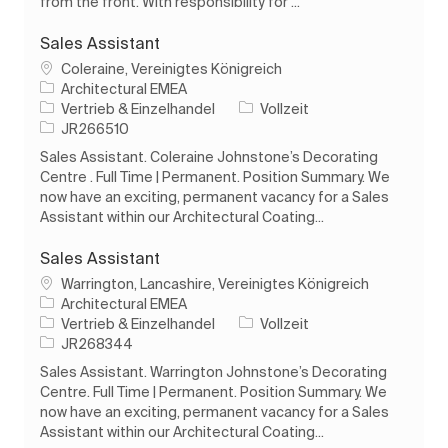
from the front. With responsibility for ...
Sales Assistant
Ort
Coleraine, Vereinigtes Königreich
Architectural EMEA
Kategorie
Auftragstyp
Vertrieb & Einzelhandel
Vollzeit
Auftrags-ID
JR266510
Sales Assistant. Coleraine Johnstone’s Decorating
Centre . Full Time | Permanent. Position Summary. We
now have an exciting, permanent vacancy for a Sales
Assistant within our Architectural Coating...
Sales Assistant
Ort
Warrington, Lancashire, Vereinigtes Königreich
Architectural EMEA
Kategorie
Auftragstyp
Vertrieb & Einzelhandel
Vollzeit
Auftrags-ID
JR268344
Sales Assistant. Warrington Johnstone’s Decorating
Centre. Full Time | Permanent. Position Summary. We
now have an exciting, permanent vacancy for a Sales
Assistant within our Architectural Coating...