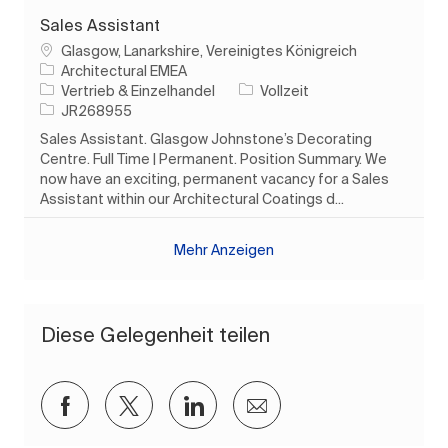
Sales Assistant
Ort
Glasgow, Lanarkshire, Vereinigtes Königreich
Architectural EMEA
Kategorie
Auftragstyp
Vertrieb & Einzelhandel
Vollzeit
Auftrags-ID
JR268955
Sales Assistant. Glasgow Johnstone’s Decorating
Centre. Full Time | Permanent. Position Summary. We
now have an exciting, permanent vacancy for a Sales
Assistant within our Architectural Coatings d...
Mehr Anzeigen
Diese Gelegenheit teilen
Über Facebook teilen
Über Twitter teilen
Über LinkedIn teilen
Per E-Mail teilen