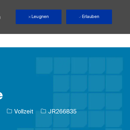
Leugnen
Erlauben
n
e
Auftragstyp
Auftrags-ID
Vollzeit
JR266835