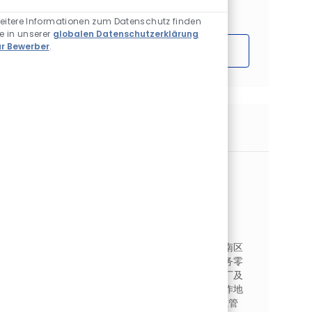
Aktivierte Chatbot-
Interessen basieren.
eitere Informationen zum Datenschutz finden
ie in unserer
globalen Datenschutzerklärung
ür Bewerber
.
Loslegen
Ähnliche Jobs
Account Manager
Verfügbar an 2 Standorten
Automotive OEM Coatings
Kategorie
Auftragstyp
Vertrieb & Einzelhandel
Vollzeit
Auftrags-ID
JR264210
作为客户经理，你将会管理负责浙江、江苏及华南区
域核心战略客户的全面维护与深度开发，重点服务零
跑汽车、徐工汽车、九龙汽车、金龙客车等主机厂及
其关联体系客户。你将汇报给销售经理。你的工作地
点将会在浙江。. Key Responsibilities. 客户关系管