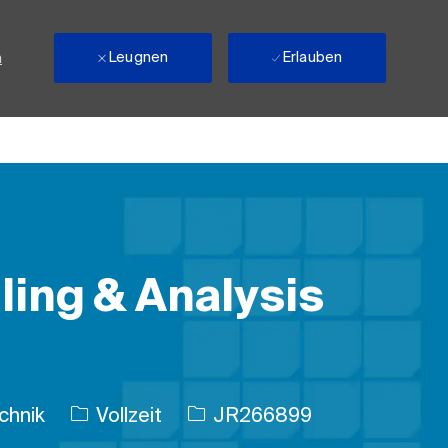
Leugnen
Erlauben
n
ling & Analysis
Auftragstyp
Auftrags-ID
chnik
Vollzeit
JR266899