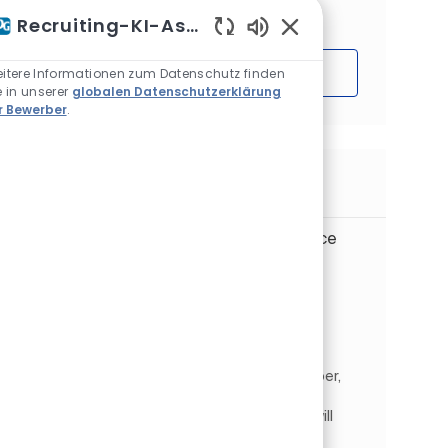
Interessen basieren.
Recruiting-KI-Assistent
Aktivierte Chatbot-S
Loslegen
itere Informationen zum Datenschutz finden
e in unserer
globalen Datenschutzerklärung
r Bewerber
.
Ähnliche Jobs
2027 Burbank PhD Program - Aerospace
Product Developer
Ort
Burbank, Kalifornien, Vereinigte Staaten
Science & Technology
Kategorie
Auftrags-ID
F&E und Technik
JR269893
Aerospace Product Developer. Burbank
California. As an Aerospace Product Developer,
you will be at the forefront of growth in the
aerospace industry. In this on-site role, you will
collaborate with...