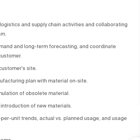
ogistics and supply chain activities and collaborating
am.
mand and long-term forecasting, and coordinate
 customer.
 customer's site.
facturing plan with material on-site.
ulation of obsolete material.
introduction of new materials.
per-unit trends, actual vs. planned usage, and usage
tems.