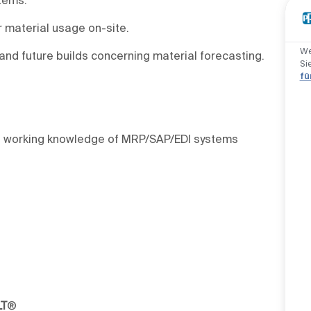
 material usage on-site.
We
and future builds concerning material forecasting.
Si
fü
ing working knowledge of MRP/SAP/EDI systems
LT
®