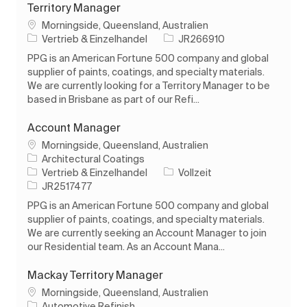
Territory Manager
Ort
Morningside, Queensland, Australien
Kategorie
Auftrags-ID
Vertrieb & Einzelhandel
JR266910
PPG is an American Fortune 500 company and global
supplier of paints, coatings, and specialty materials.
We are currently looking for a Territory Manager to be
based in Brisbane as part of our Refi...
Account Manager
Ort
Morningside, Queensland, Australien
Architectural Coatings
Kategorie
Auftragstyp
Vertrieb & Einzelhandel
Vollzeit
Auftrags-ID
JR2517477
PPG is an American Fortune 500 company and global
supplier of paints, coatings, and specialty materials.
We are currently seeking an Account Manager to join
our Residential team. As an Account Mana...
Mackay Territory Manager
Ort
Morningside, Queensland, Australien
Automotive Refinish