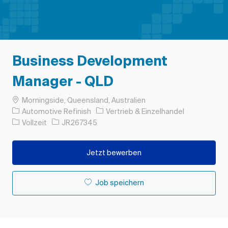
Business Development
Manager - QLD
Ort
Morningside, Queensland, Australien
Kategorie
Automotive Refinish
Vertrieb & Einzelhandel
Auftragstyp
Auftrags-ID
Vollzeit
JR267345
Jetzt bewerben
Job speichern