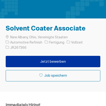
Solvent Coater Associate
Ort
New Albany, Ohio, Vereinigte Staaten
Kategorie
Auftragstyp
Automotive Refinish
Fertigung
Vollzeit
Auftrags-ID
JR267366
Jetzt bewerben
Job speichern
Immediately Hiring!