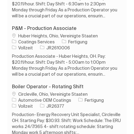
$20.11/hour. Shift: Day Shift - 6:30am to 2:30pm
Monday through Friday. As a Production Operator you
will be a crucial part of our operations, ensurin...
P&M - Production Associate
Ort
Huber Heights, Ohio, Vereinigte Staaten
Kategorie
Coatings Services
Fertigung
Auftragstyp
Auftrags-ID
Vollzeit
JR2610006
Production Associate - Huber Heights, OH. Pay:
$20.11/hour. Shift: Day Shift - 5:00am to 1:00pm
Monday through Friday. As a Production Operator you
will be a crucial part of our operations, ensurin...
Boiler Operator - Rotating Shift
Ort
Circleville, Ohio, Vereinigte Staaten
Kategorie
Automotive OEM Coatings
Fertigung
Auftragstyp
Auftrags-ID
Vollzeit
JR26377
Production- Energy Recovery Unit Specialist, Circleville
OH. Starting Pay: $30.93. Shift: Work Schedule: The ERU
works 24/7/365 4- shift rotating schedule: Starting
Monday, work 5 afternoon shifts:...