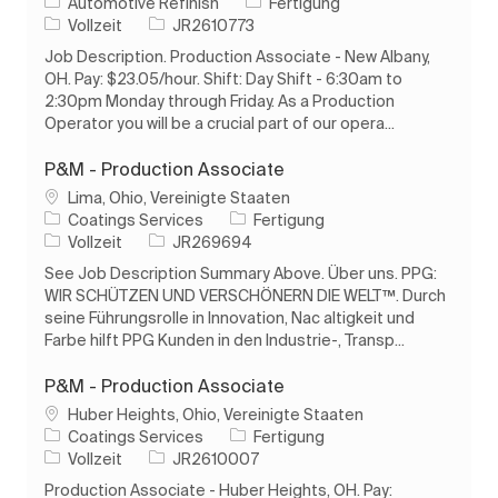
Kategorie
Automotive Refinish
Fertigung
Auftragstyp
Auftrags-ID
Vollzeit
JR2610773
Job Description. Production Associate - New Albany,
OH. Pay: $23.05/hour. Shift: Day Shift - 6:30am to
2:30pm Monday through Friday. As a Production
Operator you will be a crucial part of our opera...
P&M - Production Associate
Ort
Lima, Ohio, Vereinigte Staaten
Kategorie
Coatings Services
Fertigung
Auftragstyp
Auftrags-ID
Vollzeit
JR269694
See Job Description Summary Above. Über uns. PPG:
WIR SCHÜTZEN UND VERSCHÖNERN DIE WELT™. Durch
seine Führungsrolle in Innovation, Nac altigkeit und
Farbe hilft PPG Kunden in den Industrie-, Transp...
P&M - Production Associate
Ort
Huber Heights, Ohio, Vereinigte Staaten
Kategorie
Coatings Services
Fertigung
Auftragstyp
Auftrags-ID
Vollzeit
JR2610007
Production Associate - Huber Heights, OH. Pay: