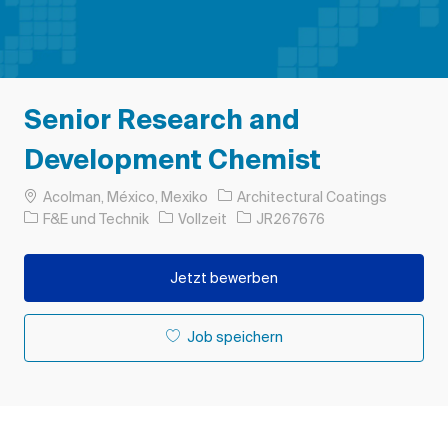
Senior Research and
Development Chemist
Ort
Acolman, México, Mexiko
Architectural Coatings
Kategorie
Auftragstyp
Auftrags-ID
F&E und Technik
Vollzeit
JR267676
Jetzt bewerben
Job speichern