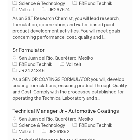
Kategorie
Science & Technology
F&E und Technik
Auftragstyp
Auftrags-ID
Vollzeit
JR267674
As an S&T Research Chemist, you will lead research,
formulation, optimization, and water-based paint
product development activities. You will meet goals
concerning performance, cost, quality, and i...
Sr Formulator
Ort
San Juan del Río, Querétaro, Mexiko
Kategorie
Auftragstyp
F&E und Technik
Vollzeit
Auftrags-ID
JR2424346
As a SENIOR COATINGS FORMULATOR you will, develop
coating formulations, ensuring product through Quality
and Cost. Comply with the processes established for
operating the Technical Laboratory and s...
Technical Manager Jr - Automotive Coatings
Ort
San Juan del Río, Querétaro, Mexiko
Kategorie
Science & Technology
F&E und Technik
Auftragstyp
Auftrags-ID
Vollzeit
JR261892