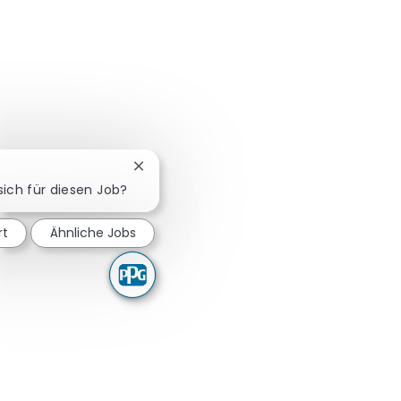
Chatbot-Benachrichtigung schließen
 sich für diesen Job?
rt
Ähnliche Jobs