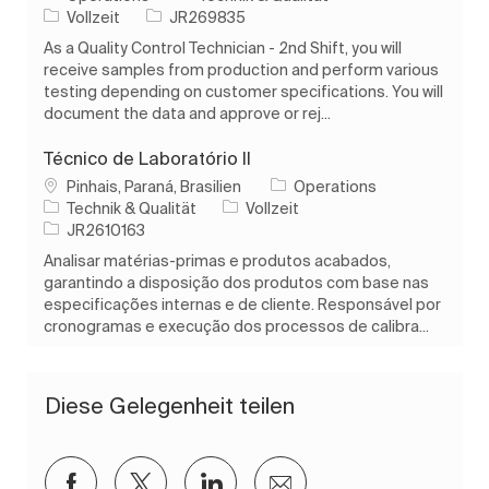
Auftragstyp
Auftrags-ID
Vollzeit
JR269835
As a Quality Control Technician - 2nd Shift, you will
receive samples from production and perform various
testing depending on customer specifications. You will
document the data and approve or rej...
Técnico de Laboratório II
Ort
Pinhais, Paraná, Brasilien
Operations
Kategorie
Auftragstyp
Technik & Qualität
Vollzeit
Auftrags-ID
JR2610163
Analisar matérias-primas e produtos acabados,
garantindo a disposição dos produtos com base nas
especificações internas e de cliente. Responsável por
cronogramas e execução dos processos de calibra...
Diese Gelegenheit teilen
Über Facebook teilen
Über Twitter teilen
Über LinkedIn teilen
Per E-Mail teilen