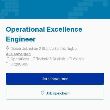
Operational Excellence
Engineer
Dieser Job ist an 2 Standorten verfügbar
Alle anzeigen
Kategorie
Auftragstyp
Operations
Technik & Qualität
Vollzeit
Auftrags-ID
JR268065
Jetzt bewerben
Job speichern