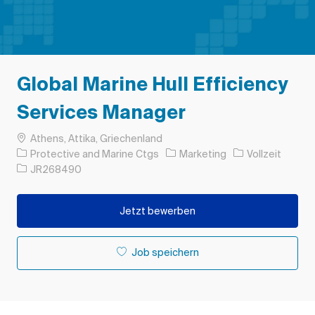
Global Marine Hull Efficiency
Services Manager
Ort
Athens, Attika, Griechenland
Kategorie
Auftragstyp
Protective and Marine Ctgs
Marketing
Vollzeit
Auftrags-ID
JR268490
Jetzt bewerben
Job speichern