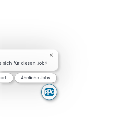
Chatbot-Benachrichtigung schließen
e sich für diesen Job?
iert
Ähnliche Jobs