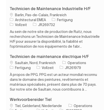
Technicien de Maintenance Industrielle H/F
Ort
Barlin, Pas-de-Calais, Frankreich
Kategorie
Architectural EMEA
Fertigung
Auftragstyp
Auftrags-ID
Vollzeit
JR269732
Au sein de notre site de production de Ruitz, nous
recherchons un Technicien de Maintenance Industrielle
H/F pour assurer la disponibilité, la fiabilité et
l'optimisation de nos équipements de fabr...
Technicien de maintenance électrique H/F
Ort
Saultain, Nord, Frankreich
Operations
Kategorie
Auftragstyp
Auftrags-ID
Fertigung
Vollzeit
JR261979
À propos de PPG. PPG est un acteur mondial reconnu
dans le domaine des peintures, revêtements et
matériaux spécialisés, présent dans plus de 70 pays.
Sur notre site de Saultain, nous contribuons à ...
Werkvoorbereider Tiel
Ort
Tiel, Gelderland, Niederlande
Operations