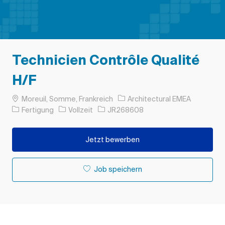
Technicien Contrôle Qualité
H/F
Ort
Moreuil, Somme, Frankreich
Architectural EMEA
Kategorie
Auftragstyp
Auftrags-ID
Fertigung
Vollzeit
JR268608
Jetzt bewerben
Job speichern