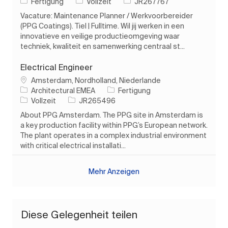
Kategorie
Auftragstyp
Auftrags-ID
Fertigung
Vollzeit
JR267767
Vacature: Maintenance Planner / Werkvoorbereider
(PPG Coatings). Tiel | Fulltime. Wil jij werken in een
innovatieve en veilige productieomgeving waar
techniek, kwaliteit en samenwerking centraal st...
Electrical Engineer
Ort
Amsterdam, Nordholland, Niederlande
Kategorie
Architectural EMEA
Fertigung
Auftragstyp
Auftrags-ID
Vollzeit
JR265496
About PPG Amsterdam. The PPG site in Amsterdam is
a key production facility within PPG’s European network.
The plant operates in a complex industrial environment
with critical electrical installati...
Mehr Anzeigen
Diese Gelegenheit teilen