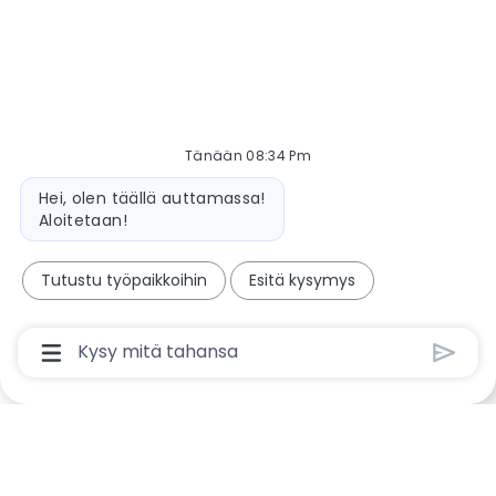
Tänään 08:34 Pm
Bot-viesti
Hei, olen täällä auttamassa!
Aloitetaan!
Tutustu työpaikkoihin
Esitä kysymys
Chatbotin Käyttäjän Syöttöruutu Lähetä-Paini