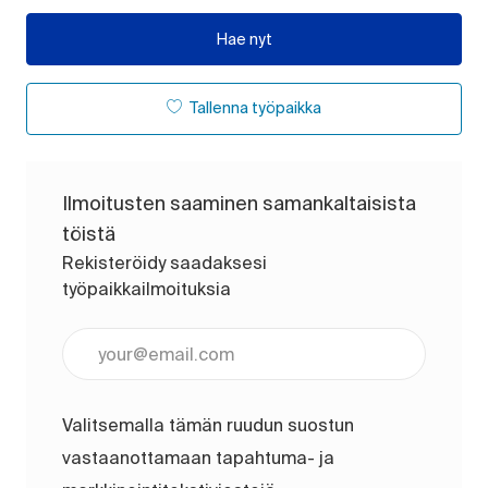
Hae nyt
Tallenna työpaikka
Ilmoitusten saaminen samankaltaisista
töistä
Rekisteröidy saadaksesi
työpaikkailmoituksia
Anna sähköpostiosoite (pakollinen)
Valitsemalla tämän ruudun suostun
vastaanottamaan tapahtuma- ja