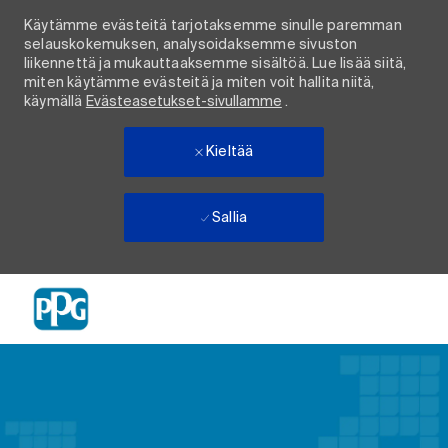
Käytämme evästeitä tarjotaksemme sinulle paremman
selauskokemuksen, analysoidaksemme sivuston
liikennettä ja mukauttaaksemme sisältöä. Lue lisää siitä,
miten käytämme evästeitä ja miten voit hallita niitä,
käymällä
Evästeasetukset-sivullamme
.
Kieltää
Sallia
Skip to main content
-