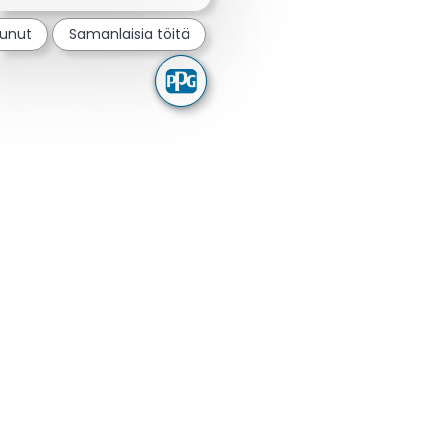
tunut
Samanlaisia töitä