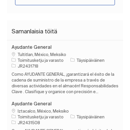
Samanlaisia töitä
Ayudante General
Paikka
Tultitlan, México, Meksiko
Luokka
Työn tyyppi
Toimitusketju ja varasto
Täysipäiväinen
Työn tunnus
JR2431718
Como AYUDANTE GENERAL, ¡garantizará el éxito de la
cadena de suministro de la empresa a través de
diversas actividades en el almacén! Responsabilidades
Clave . Clasifique y organice con precisión e...
Ayudante General
Paikka
Iztacalco, México, Meksiko
Luokka
Työn tyyppi
Toimitusketju ja varasto
Täysipäiväinen
Työn tunnus
JR2431508