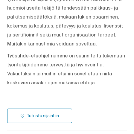
huomioi useita tekijöitä tehdessään palkkaus- ja
palkitsemispäätöksiä, mukaan lukien osaaminen,
kokemus ja koulutus, pätevyys ja koulutus, lisenssit
ja sertifioinnit sekä muut organisaation tarpeet.
Muitakin kannustimia voidaan soveltaa.
Työsuhde-etuohjelmamme on suunniteltu tukemaan
työntekijöidemme terveyttä ja hyvinvointia.
Vakuutuksiin ja muihin etuihin sovelletaan niitä
koskevien asiakirjojen mukaisia ehtoja
Tutustu sijaintiin