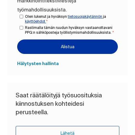
markkinointitekstiviestejä
työmahdollisuuksista.
Olen lukenut ja hyväksyn
tietosuojakäytännön
ja
käyttöehdot
*
Rastimalla tämän ruudun hyväksyn vastaanottavani
PPG:n sähköposteja työllistymismahdollisuuksista.
*
Alistua
Hälytysten hallinta
Saat räätälöityjä työsuosituksia
kiinnostuksen kohteidesi
perusteella.
Lähetä