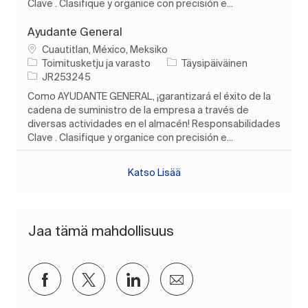
Clave . Clasifique y organice con precisión e...
Ayudante General
Paikka
Cuautitlan, México, Meksiko
Luokka
Työn tyyppi
Toimitusketju ja varasto
Täysipäiväinen
Työn tunnus
JR253245
Como AYUDANTE GENERAL, ¡garantizará el éxito de la
cadena de suministro de la empresa a través de
diversas actividades en el almacén! Responsabilidades
Clave . Clasifique y organice con precisión e...
Katso Lisää
Jaa tämä mahdollisuus
Jaa Facebookin kautta
Jaa Twitterissä
Jaa LinkedInin kautta
Jaa sähköpostitse