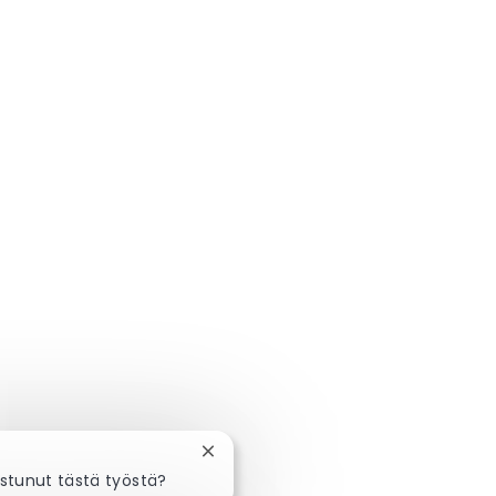
Sulje chatbot-ilmoitus
ostunut tästä työstä?