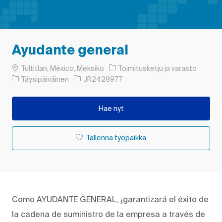
Ayudante general
Paikka
Luokka
Tultitlan, México, Meksiko
Toimitusketju ja varasto
Työn tyyppi
Työn tunnus
Täysipäiväinen
JR2428977
Hae nyt
Tallenna työpaikka
Como AYUDANTE GENERAL, ¡garantizará el éxito de
la cadena de suministro de la empresa a través de