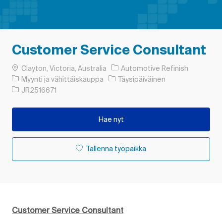
Customer Service Consultant
Paikka
Clayton, Victoria, Australia
Automotive Refinish
Luokka
Työn tyyppi
Myynti ja vähittäiskauppa
Täysipäiväinen
Työn tunnus
JR2516671
Hae nyt
Tallenna työpaikka
Customer Service Consultant