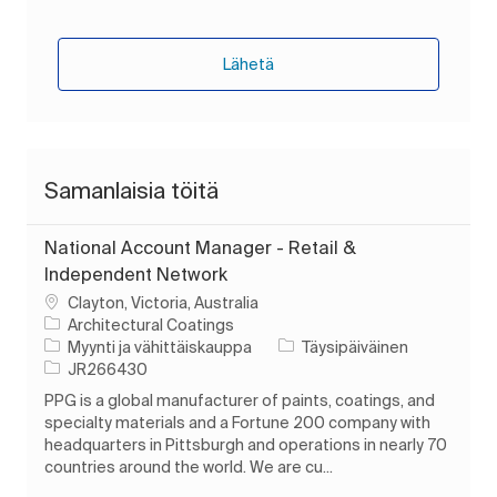
Lähetä
Samanlaisia töitä
National Account Manager - Retail &
Independent Network
Paikka
Clayton, Victoria, Australia
Architectural Coatings
Luokka
Työn tyyppi
Myynti ja vähittäiskauppa
Täysipäiväinen
Työn tunnus
JR266430
PPG is a global manufacturer of paints, coatings, and
specialty materials and a Fortune 200 company with
headquarters in Pittsburgh and operations in nearly 70
countries around the world. We are cu...