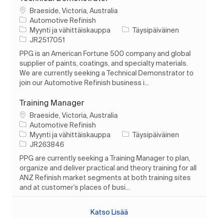
Paikka
Braeside, Victoria, Australia
Automotive Refinish
Luokka
Työn tyyppi
Myynti ja vähittäiskauppa
Täysipäiväinen
Työn tunnus
JR2517051
PPG is an American Fortune 500 company and global
supplier of paints, coatings, and specialty materials.
We are currently seeking a Technical Demonstrator to
join our Automotive Refinish business i...
Training Manager
Paikka
Braeside, Victoria, Australia
Automotive Refinish
Luokka
Työn tyyppi
Myynti ja vähittäiskauppa
Täysipäiväinen
Työn tunnus
JR263846
PPG are currently seeking a Training Manager to plan,
organize and deliver practical and theory training for all
ANZ Refinish market segments at both training sites
and at customer’s places of busi...
Katso Lisää