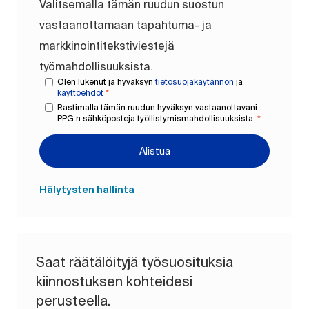
Valitsemalla tämän ruudun suostun
vastaanottamaan tapahtuma- ja
markkinointitekstiviestejä
työmahdollisuuksista.
Olen lukenut ja hyväksyn
tietosuojakäytännön
ja
käyttöehdot
*
Rastimalla tämän ruudun hyväksyn vastaanottavani
PPG:n sähköposteja työllistymismahdollisuuksista.
*
Alistua
Hälytysten hallinta
Saat räätälöityjä työsuosituksia
kiinnostuksen kohteidesi
perusteella.