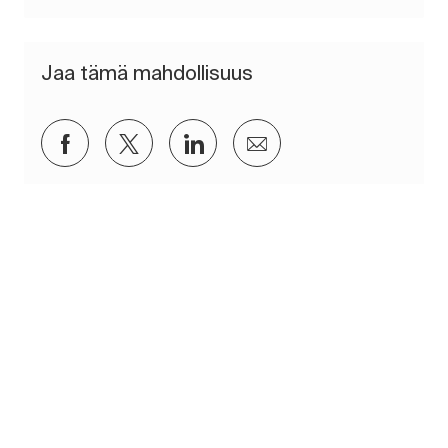
Jaa tämä mahdollisuus
Jaa Facebookin kautta
Jaa Twitterissä
Jaa LinkedInin kautta
Jaa sähköpostitse