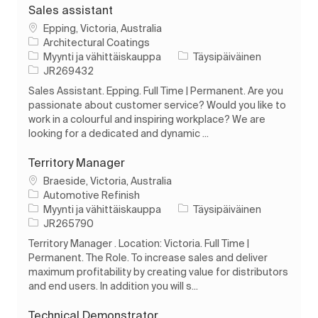
Sales assistant
Paikka
Epping, Victoria, Australia
Architectural Coatings
Luokka
Työn tyyppi
Myynti ja vähittäiskauppa
Täysipäiväinen
Työn tunnus
JR269432
Sales Assistant. Epping. Full Time | Permanent. Are you
passionate about customer service? Would you like to
work in a colourful and inspiring workplace? We are
looking for a dedicated and dynamic ...
Territory Manager
Paikka
Braeside, Victoria, Australia
Automotive Refinish
Luokka
Työn tyyppi
Myynti ja vähittäiskauppa
Täysipäiväinen
Työn tunnus
JR265790
Territory Manager . Location: Victoria. Full Time |
Permanent. The Role. To increase sales and deliver
maximum profitability by creating value for distributors
and end users. In addition you will s...
Technical Demonstrator