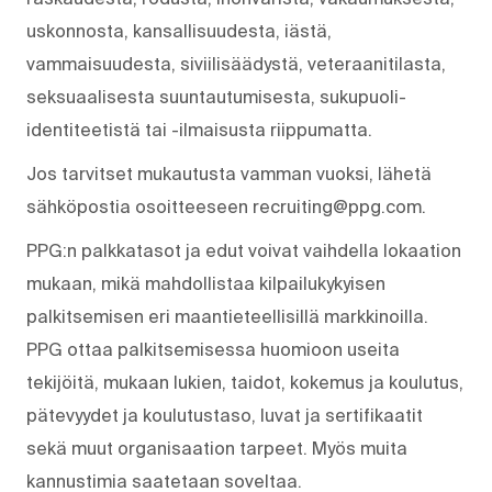
uskonnosta, kansallisuudesta, iästä,
vammaisuudesta, siviilisäädystä, veteraanitilasta,
seksuaalisesta suuntautumisesta, sukupuoli-
identiteetistä tai -ilmaisusta riippumatta.
Jos tarvitset mukautusta vamman vuoksi, lähetä
sähköpostia osoitteeseen recruiting@ppg.com.
PPG:n palkkatasot ja edut voivat vaihdella lokaation
mukaan, mikä mahdollistaa kilpailukykyisen
palkitsemisen eri maantieteellisillä markkinoilla.
PPG ottaa palkitsemisessa huomioon useita
tekijöitä, mukaan lukien, taidot, kokemus ja koulutus,
pätevyydet ja koulutustaso, luvat ja sertifikaatit
sekä muut organisaation tarpeet. Myös muita
kannustimia saatetaan soveltaa.