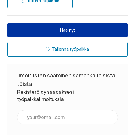
Tutustu sijaintiin
Hae nyt
Tallenna työpaikka
Ilmoitusten saaminen samankaltaisista
töistä
Rekisteröidy saadaksesi
työpaikkailmoituksia
Anna sähköpostiosoite (pakollinen)