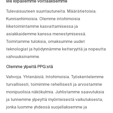
Me kilpailemme voittaaksemme
Tulevaisuuteen suuntautuneita. Määrätietoisia.
Kunnianhimoisia. Olemme intohimoisia
liiketoimintamme kasvattamisessa ja
asiakkaidemme kanssa menestymisessä.
Toimitamme tuloksia, omaksumme uudet
teknologiat ja hyödynnämme ketteryyttä ja nopeutta
vahvuuksinamme.
Olemme ylpeitä PPG:stä
Vahvoja. Yhtenäisiä. Into­himoisia. Työskentelemme
turvallisesti, toimimme rehellisesti ja arvostamme
monipuolisia näkökulmia. Juhlistamme saavutuksia
ja tunnemme ylpeyttä myönteisestä vaikutuksesta,
jonka luomme yhdessä suojellaksemme ja