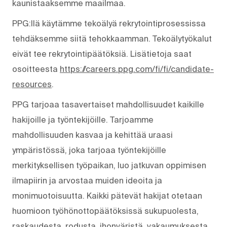
kaunistaaksemme maailmaa.
PPG:llä käytämme tekoälyä rekrytointiprosessissa
tehdäksemme siitä tehokkaamman. Tekoälytyökalut
eivät tee rekrytointipäätöksiä. Lisätietoja saat
osoitteesta
https://careers.ppg.com/fi/fi/candidate-
resources
.
PPG tarjoaa tasavertaiset mahdollisuudet kaikille
hakijoille ja työntekijöille. Tarjoamme
mahdollisuuden kasvaa ja kehittää uraasi
ympäristössä, joka tarjoaa työntekijöille
merkityksellisen työpaikan, luo jatkuvan oppimisen
ilmapiirin ja arvostaa muiden ideoita ja
monimuotoisuutta. Kaikki pätevät hakijat otetaan
huomioon työhönottopäätöksissä sukupuolesta,
raskaudesta, rodusta, ihonväristä, vakaumuksesta,