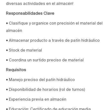
diversas actividades en el almacén!
Responsabilidades Clave
•
Clasifique y organice con precisión el material del
almacén
•
Almacenar producto a través de patín hidráulico
•
Stock de material
•
Coordina un surtido preciso de material
Requisitos
•
Manejo preciso del patín hidráulico
•
Disponibilidad de horarios (rol de turnos)
•
Experiencia previa en almacén
•
Educación: Certificado de educación media