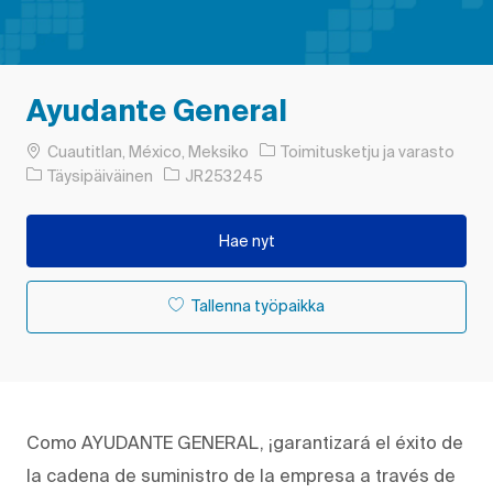
Ayudante General
Paikka
Luokka
Cuautitlan, México, Meksiko
Toimitusketju ja varasto
Työn tyyppi
Työn tunnus
Täysipäiväinen
JR253245
Hae nyt
Tallenna työpaikka
Como AYUDANTE GENERAL, ¡garantizará el éxito de
la cadena de suministro de la empresa a través de