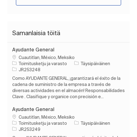
Samanlaisia töitä
Ayudante General
Paikka
Cuautitlan, México, Meksiko
Luokka
Työn tyyppi
Toimitusketju ja varasto
Täysipäiväinen
Työn tunnus
JR253248
Como AYUDANTE GENERAL, ¡garantizará el éxito de la
cadena de suministro de la empresa a través de
diversas actividades en el almacén! Responsabilidades
Clave . Clasifique y organice con precisión e...
Ayudante General
Paikka
Cuautitlan, México, Meksiko
Luokka
Työn tyyppi
Toimitusketju ja varasto
Täysipäiväinen
Työn tunnus
JR253249