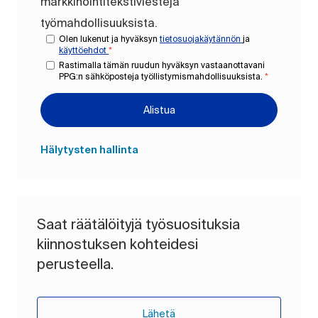
markkinointitekstiviestejä
työmahdollisuuksista.
Olen lukenut ja hyväksyn
tietosuojakäytännön
ja
käyttöehdot
*
Rastimalla tämän ruudun hyväksyn vastaanottavani
PPG:n sähköposteja työllistymismahdollisuuksista.
*
Alistua
Hälytysten hallinta
Saat räätälöityjä työsuosituksia
kiinnostuksen kohteidesi
perusteella.
Lähetä