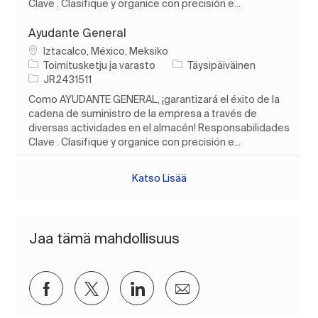
Clave . Clasifique y organice con precisión e...
Ayudante General
Paikka
Iztacalco, México, Meksiko
Luokka
Työn tyyppi
Toimitusketju ja varasto
Täysipäiväinen
Työn tunnus
JR2431511
Como AYUDANTE GENERAL, ¡garantizará el éxito de la
cadena de suministro de la empresa a través de
diversas actividades en el almacén! Responsabilidades
Clave . Clasifique y organice con precisión e...
Katso Lisää
Jaa tämä mahdollisuus
Jaa Facebookin kautta
Jaa Twitterissä
Jaa LinkedInin kautta
Jaa sähköpostitse