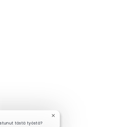
Sulje chatbot-ilmoitus
ostunut tästä työstä?