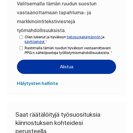
Valitsemalla tämän ruudun suostun
vastaanottamaan tapahtuma- ja
markkinointitekstiviestejä
työmahdollisuuksista.
Olen lukenut ja hyväksyn
tietosuojakäytännön
ja
käyttöehdot
*
Rastimalla tämän ruudun hyväksyn vastaanottavani
PPG:n sähköposteja työllistymismahdollisuuksista.
*
Alistua
Hälytysten hallinta
Saat räätälöityjä työsuosituksia
kiinnostuksen kohteidesi
perusteella.