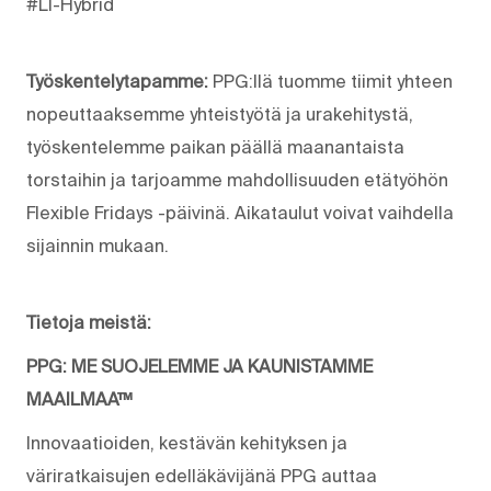
#LI-Hybrid
Työskentelytapamme:
PPG:llä tuomme tiimit yhteen
nopeuttaaksemme yhteistyötä ja urakehitystä,
työskentelemme paikan päällä maanantaista
torstaihin ja tarjoamme mahdollisuuden etätyöhön
Flexible Fridays -päivinä. Aikataulut voivat vaihdella
sijainnin mukaan.
Tietoja meistä:
PPG: ME SUOJELEMME JA KAUNISTAMME
MAAILMAA™
Innovaatioiden, kestävän kehityksen ja
väriratkaisujen edelläkävijänä PPG auttaa