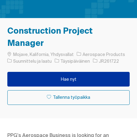
Construction Project
Manager
Paikka
Mojave, Kalifornia, Yhdysvallat
Aerospace Products
Luokka
Työn tyyppi
Työn tunnus
Suunnittelu ja laatu
Täysipäiväinen
JR261722
Hae nyt
Tallenna työpaikka
PPG's Aerospace Business is looking for an