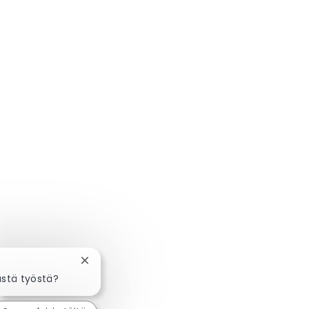
Sulje chatbot-ilmoitus
ästä työstä?