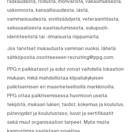
raskaudesta, rodusta, ihonväristä, vakaumuksesta,
uskonnosta, kansallisuudesta, iästä,
vammaisuudesta, siviilisäädystä, veteraanitilasta,
seksuaalisesta suuntautumisesta, sukupuoli-
identiteetistä tai -ilmaisusta riippumatta.
Jos tarvitset mukautusta vamman vuoksi, lähetä
sähköpostia osoitteeseen recruiting@ppg.com.
PPG:n palkkatasot ja edut voivat vaihdella lokaation
mukaan, mikä mahdollistaa kilpailukykyisen
palkitsemisen eri maantieteellisillä markkinoilla.
PPG ottaa palkitsemisessa huomioon useita
tekijöitä, mukaan lukien, taidot, kokemus ja koulutus,
pätevyydet ja koulutustaso, luvat ja sertifikaatit
sekä muut organisaation tarpeet. Myös muita
kannustimia saatetaan soveltaa.