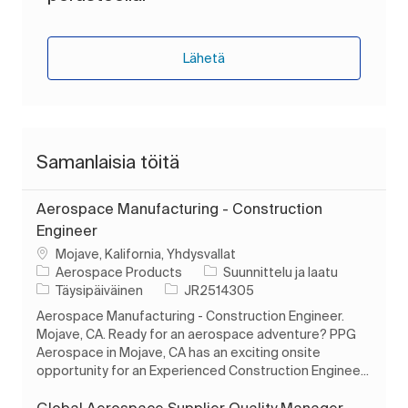
Lähetä
Samanlaisia töitä
Aerospace Manufacturing - Construction
Engineer
Paikka
Mojave, Kalifornia, Yhdysvallat
Luokka
Aerospace Products
Suunnittelu ja laatu
Työn tyyppi
Työn tunnus
Täysipäiväinen
JR2514305
Aerospace Manufacturing - Construction Engineer.
Mojave, CA. Ready for an aerospace adventure? PPG
Aerospace in Mojave, CA has an exciting onsite
opportunity for an Experienced Construction Enginee...
Global Aerospace Supplier Quality Manager