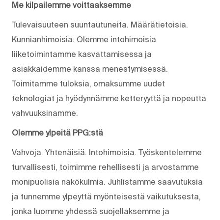
Me kilpailemme voittaaksemme
Tulevaisuuteen suuntautuneita. Määrätietoisia.
Kunnianhimoisia. Olemme intohimoisia
liiketoimintamme kasvattamisessa ja
asiakkaidemme kanssa menestymisessä.
Toimitamme tuloksia, omaksumme uudet
teknologiat ja hyödynnämme ketteryyttä ja nopeutta
vahvuuksinamme.
Olemme ylpeitä PPG:stä
Vahvoja. Yhtenäisiä. Into­himoisia. Työskentelemme
turvallisesti, toimimme rehellisesti ja arvostamme
monipuolisia näkökulmia. Juhlistamme saavutuksia
ja tunnemme ylpeyttä myönteisestä vaikutuksesta,
jonka luomme yhdessä suojellaksemme ja