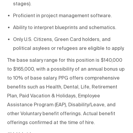
stages).
Proficient in project management software.
Ability to
interpret blueprints and schematics.
Only U.S. Citizens, Green Card holders, and
political asylees or refugees are eligible to apply.
The base salary range for this position is $140,000
to $165,000
, with a possibility of an
annual bonus
up
to 10% of base salary. PPG offers comprehensive
benefits such as Health, Dental, Life,
Retirement
Plan
,
Paid Vacation
&
Holidays,
Employee
Assistance Program (EAP)
, Disability/Leave, and
other Voluntary benefit offerings. Actual benefit
offerings confirmed at the time of hire.