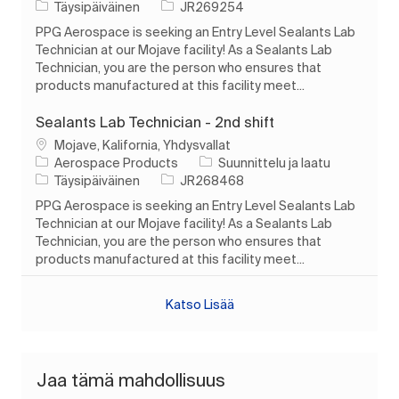
Työn tyyppi
Työn tunnus
Täysipäiväinen
JR269254
PPG Aerospace is seeking an Entry Level Sealants Lab
Technician at our Mojave facility! As a Sealants Lab
Technician, you are the person who ensures that
products manufactured at this facility meet...
Sealants Lab Technician - 2nd shift
Paikka
Mojave, Kalifornia, Yhdysvallat
Luokka
Aerospace Products
Suunnittelu ja laatu
Työn tyyppi
Työn tunnus
Täysipäiväinen
JR268468
PPG Aerospace is seeking an Entry Level Sealants Lab
Technician at our Mojave facility! As a Sealants Lab
Technician, you are the person who ensures that
products manufactured at this facility meet...
Katso Lisää
Jaa tämä mahdollisuus