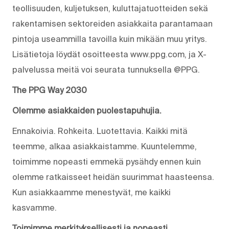
teollisuuden, kuljetuksen, kuluttajatuotteiden sekä
rakentamisen sektoreiden asiakkaita parantamaan
pintoja useammilla tavoilla kuin mikään muu yritys.
Lisätietoja löydät osoitteesta www.ppg.com, ja X-
palvelussa meitä voi seurata tunnuksella @PPG.
The PPG Way 2030
Olemme asiakkaiden puolestapuhujia.
Ennakoivia. Rohkeita. Luotettavia. Kaikki mitä
teemme, alkaa asiakkaistamme. Kuuntelemme,
toimimme nopeasti emmekä pysähdy ennen kuin
olemme ratkaisseet heidän suurimmat haasteensa.
Kun asiakkaamme menestyvät, me kaikki
kasvamme.
Toimimme merkityksellisesti ja nopeasti.