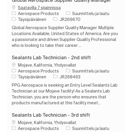
Saatavilla 7 sijainnissa
Luokka
Aerospace Products
Suunnittelu ja laatu
Työn tyyppi
Työn tunnus
Täysipäiväinen
JR269670
Global Aerospace Supplier Quality Manager. Multiple
Locations Available, United States of America. Are you
a passionate and driven Supplier Quality Professional
who is looking to take their career ...
Sealants Lab Technician - 2nd shift
Paikka
Mojave, Kalifornia, Yhdysvallat
Luokka
Aerospace Products
Suunnittelu ja laatu
Työn tyyppi
Työn tunnus
Täysipäiväinen
JR268463
PPG Aerospace is seeking an Entry Level Sealants Lab
Technician at our Mojave facility! As a Sealants Lab
Technician, you are the person who ensures that
products manufactured at this facility meet...
Sealants Lab Technician - 3rd shift
Paikka
Mojave, Kalifornia, Yhdysvallat
Luokka
Aerospace Products
Suunnittelu ja laatu