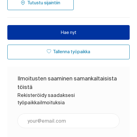
Tutustu sijaintiin
Hae nyt
Tallenna työpaikka
Ilmoitusten saaminen samankaltaisista
töistä
Rekisteröidy saadaksesi
työpaikkailmoituksia
Anna sähköpostiosoite (pakollinen)