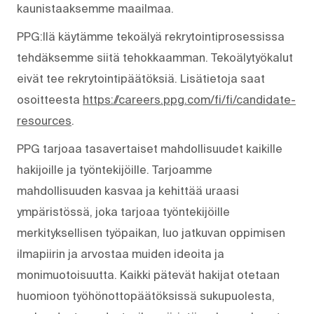
kaunistaaksemme maailmaa.
PPG:llä käytämme tekoälyä rekrytointiprosessissa
tehdäksemme siitä tehokkaamman. Tekoälytyökalut
eivät tee rekrytointipäätöksiä. Lisätietoja saat
osoitteesta
https://careers.ppg.com/fi/fi/candidate-
resources
.
PPG tarjoaa tasavertaiset mahdollisuudet kaikille
hakijoille ja työntekijöille. Tarjoamme
mahdollisuuden kasvaa ja kehittää uraasi
ympäristössä, joka tarjoaa työntekijöille
merkityksellisen työpaikan, luo jatkuvan oppimisen
ilmapiirin ja arvostaa muiden ideoita ja
monimuotoisuutta. Kaikki pätevät hakijat otetaan
huomioon työhönottopäätöksissä sukupuolesta,