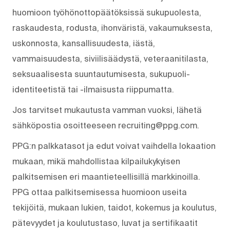
huomioon työhönottopäätöksissä sukupuolesta,
raskaudesta, rodusta, ihonväristä, vakaumuksesta,
uskonnosta, kansallisuudesta, iästä,
vammaisuudesta, siviilisäädystä, veteraanitilasta,
seksuaalisesta suuntautumisesta, sukupuoli-
identiteetistä tai -ilmaisusta riippumatta.
Jos tarvitset mukautusta vamman vuoksi, lähetä
sähköpostia osoitteeseen recruiting@ppg.com.
PPG:n palkkatasot ja edut voivat vaihdella lokaation
mukaan, mikä mahdollistaa kilpailukykyisen
palkitsemisen eri maantieteellisillä markkinoilla.
PPG ottaa palkitsemisessa huomioon useita
tekijöitä, mukaan lukien, taidot, kokemus ja koulutus,
pätevyydet ja koulutustaso, luvat ja sertifikaatit