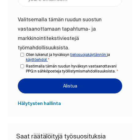
Valitsemalla tämän ruudun suostun
vastaanottamaan tapahtuma- ja
markkinointitekstiviestejä
työmahdollisuuksista.
Olen lukenut ja hyväksyn
tietosuojakäytännön
ja
käyttöehdot
*
Rastimalla tämän ruudun hyväksyn vastaanottavani
PPG:n sähköposteja työllistymismahdollisuuksista.
*
Alistua
Hälytysten hallinta
Saat räätälöityjä työsuosituksia