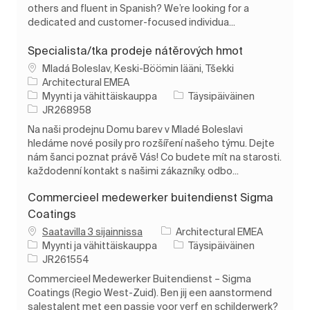
others and fluent in Spanish? We’re looking for a
dedicated and customer-focused individua...
Specialista/tka prodeje nátěrových hmot
Paikka
Mladá Boleslav, Keski-Böömin lääni, Tšekki
Architectural EMEA
Luokka
Työn tyyppi
Myynti ja vähittäiskauppa
Täysipäiväinen
Työn tunnus
JR268958
Na naši prodejnu Domu barev v Mladé Boleslavi
hledáme nové posily pro rozšíření našeho týmu. Dejte
nám šanci poznat právě Vás! Co budete mít na starosti.
každodenní kontakt s našimi zákazníky. odbo...
Commercieel medewerker buitendienst Sigma
Coatings
Saatavilla 3 sijainnissa
Architectural EMEA
Luokka
Työn tyyppi
Myynti ja vähittäiskauppa
Täysipäiväinen
Työn tunnus
JR261554
Commercieel Medewerker Buitendienst – Sigma
Coatings (Regio West-Zuid). Ben jij een aanstormend
salestalent met een passie voor verf en schilderwerk?