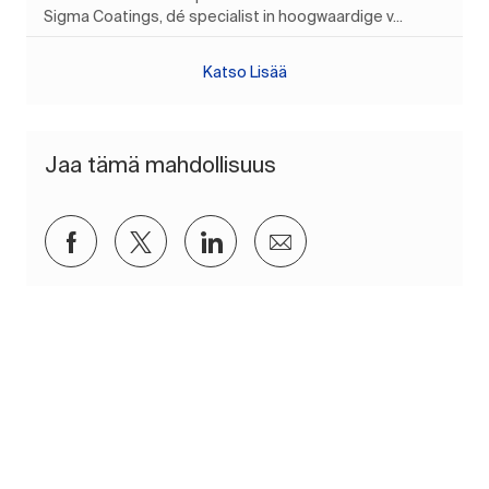
Sigma Coatings, dé specialist in hoogwaardige v...
Katso Lisää
Jaa tämä mahdollisuus
Jaa Facebookin kautta
Jaa Twitterissä
Jaa LinkedInin kautta
Jaa sähköpostitse