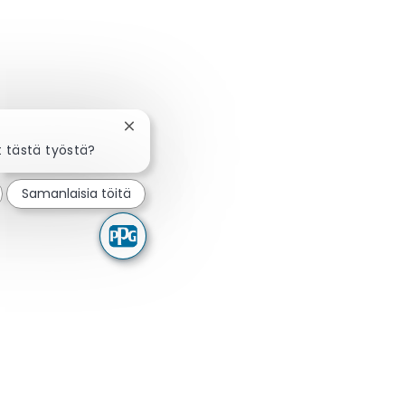
Sulje chatbot-ilmoitus
t tästä työstä?
Samanlaisia töitä