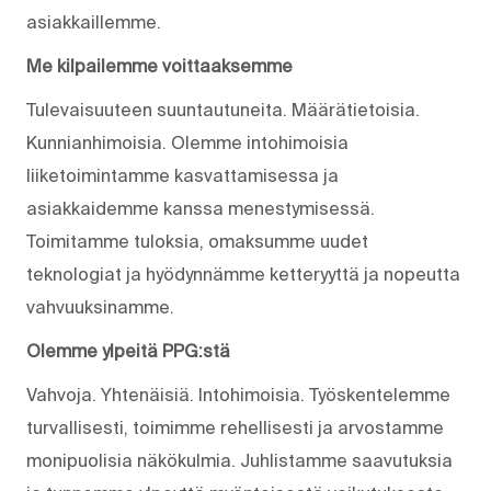
asiakkaillemme.
Me kilpailemme voittaaksemme
Tulevaisuuteen suuntautuneita. Määrätietoisia.
Kunnianhimoisia. Olemme intohimoisia
liiketoimintamme kasvattamisessa ja
asiakkaidemme kanssa menestymisessä.
Toimitamme tuloksia, omaksumme uudet
teknologiat ja hyödynnämme ketteryyttä ja nopeutta
vahvuuksinamme.
Olemme ylpeitä PPG:stä
Vahvoja. Yhtenäisiä. Into­himoisia. Työskentelemme
turvallisesti, toimimme rehellisesti ja arvostamme
monipuolisia näkökulmia. Juhlistamme saavutuksia