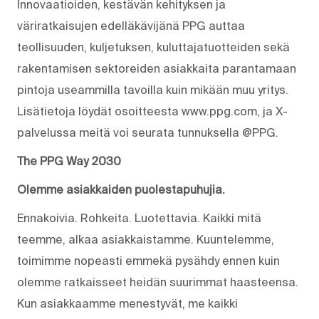
Innovaatioiden, kestävän kehityksen ja
väriratkaisujen edelläkävijänä PPG auttaa
teollisuuden, kuljetuksen, kuluttajatuotteiden sekä
rakentamisen sektoreiden asiakkaita parantamaan
pintoja useammilla tavoilla kuin mikään muu yritys.
Lisätietoja löydät osoitteesta www.ppg.com, ja X-
palvelussa meitä voi seurata tunnuksella @PPG.
The PPG Way 2030
Olemme asiakkaiden puolestapuhujia.
Ennakoivia. Rohkeita. Luotettavia. Kaikki mitä
teemme, alkaa asiakkaistamme. Kuuntelemme,
toimimme nopeasti emmekä pysähdy ennen kuin
olemme ratkaisseet heidän suurimmat haasteensa.
Kun asiakkaamme menestyvät, me kaikki