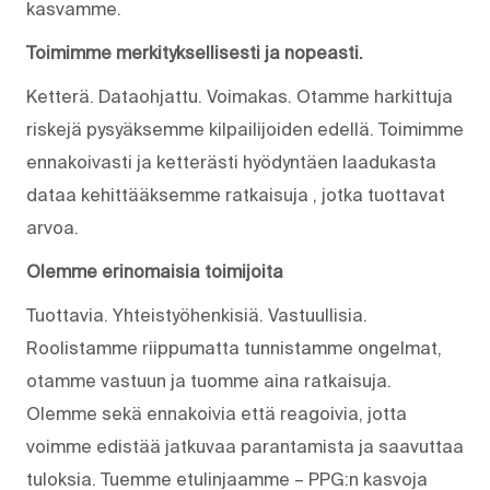
kasvamme.
Toimimme merkityksellisesti ja nopeasti.
Ketterä. Dataohjattu. Voimakas. Otamme harkittuja
riskejä pysyäksemme kilpailijoiden edellä. Toimimme
ennakoivasti ja ketterästi hyödyntäen laadukasta
dataa kehittääksemme ratkaisuja , jotka tuottavat
arvoa.
Olemme erinomaisia toimijoita
Tuottavia. Yhteistyöhenkisiä. Vastuullisia.
Roolistamme riippumatta tunnistamme ongelmat,
otamme vastuun ja tuomme aina ratkaisuja.
Olemme sekä ennakoivia että reagoivia, jotta
voimme edistää jatkuvaa parantamista ja saavuttaa
tuloksia. Tuemme etulinjaamme – PPG:n kasvoja