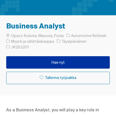
Business Analyst
Paikka
Opacz-Kolonia, Masovia, Puola
Automotive Refinish
Luokka
Työn tyyppi
Myynti ja vähittäiskauppa
Täysipäiväinen
Työn tunnus
JR262201
Hae nyt
Tallenna työpaikka
As a Business Analyst, you will play a key role in