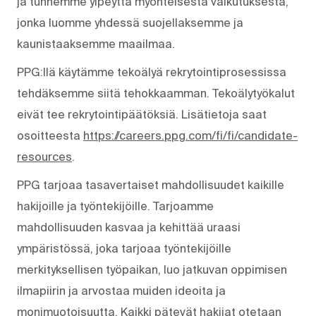
ja tunnemme ylpeyttä myönteisestä vaikutuksesta,
jonka luomme yhdessä suojellaksemme ja
kaunistaaksemme maailmaa.
PPG:llä käytämme tekoälyä rekrytointiprosessissa
tehdäksemme siitä tehokkaamman. Tekoälytyökalut
eivät tee rekrytointipäätöksiä. Lisätietoja saat
osoitteesta
https://careers.ppg.com/fi/fi/candidate-
resources
.
PPG tarjoaa tasavertaiset mahdollisuudet kaikille
hakijoille ja työntekijöille. Tarjoamme
mahdollisuuden kasvaa ja kehittää uraasi
ympäristössä, joka tarjoaa työntekijöille
merkityksellisen työpaikan, luo jatkuvan oppimisen
ilmapiirin ja arvostaa muiden ideoita ja
monimuotoisuutta. Kaikki pätevät hakijat otetaan