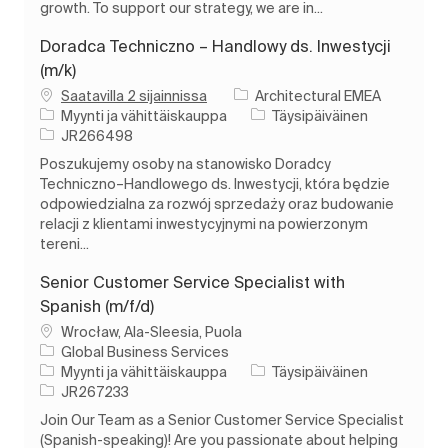
growth. To support our strategy, we are in...
Doradca Techniczno – Handlowy ds. Inwestycji
(m/k)
Saatavilla 2 sijainnissa
Architectural EMEA
Luokka
Työn tyyppi
Myynti ja vähittäiskauppa
Täysipäiväinen
Työn tunnus
JR266498
Poszukujemy osoby na stanowisko Doradcy
Techniczno–Handlowego ds. Inwestycji, która będzie
odpowiedzialna za rozwój sprzedaży oraz budowanie
relacji z klientami inwestycyjnymi na powierzonym
tereni...
Senior Customer Service Specialist with
Spanish (m/f/d)
Paikka
Wrocław, Ala-Sleesia, Puola
Global Business Services
Luokka
Työn tyyppi
Myynti ja vähittäiskauppa
Täysipäiväinen
Työn tunnus
JR267233
Join Our Team as a Senior Customer Service Specialist
(Spanish-speaking)! Are you passionate about helping