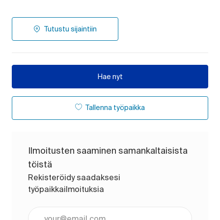
Tutustu sijaintiin
Hae nyt
Tallenna työpaikka
Ilmoitusten saaminen samankaltaisista
töistä
Rekisteröidy saadaksesi
työpaikkailmoituksia
Anna sähköpostiosoite (pakollinen)