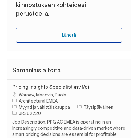
kiinnostuksen kohteidesi
perusteella.
Lähetä
Samanlaisia töitä
Pricing Insights Specialist (m/f/d)
Paikka
Warsaw, Masovia, Puola
Architectural EMEA
Luokka
Työn tyyppi
Myynti ja vähittäiskauppa
Täysipäiväinen
Työn tunnus
JR262220
Job Description. PPG AC EMEA is operating in an
increasingly competitive and data‑driven market where
smart pricing decisions are essential for profitable