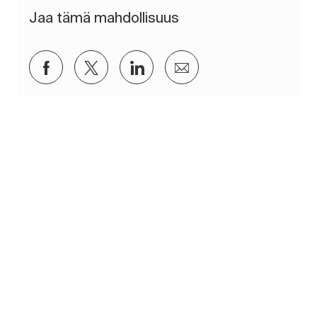
Jaa tämä mahdollisuus
Jaa Facebookin kautta
Jaa Twitterissä
Jaa LinkedInin kautta
Jaa sähköpostitse