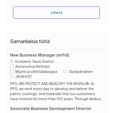
Lähetä
Samanlaisia töitä
New Business Manager (m/f/d)
Paikka
Ecublens, Vaud, Sveitsi
Automotive Refinish
Luokka
Työn tyyppi
Myynti ja vähittäiskauppa
Täysipäiväinen
Työn tunnus
JR264317
PPG: WE PROTECT AND BEAUTIFY THE WORLD®. At
PPG, we work every day to develop and deliver the
paints, coatings, and materials that our customers
have trusted for more than 140 years. Through dedica...
Associate Business Development Director