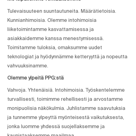
Tulevaisuuteen suuntautuneita. Määrätietoisia.
Kunnianhimoisia. Olemme intohimoisia
liiketoimintamme kasvattamisessa ja
asiakkaidemme kanssa menestymisessä.
Toimitamme tuloksia, omaksumme uudet
teknologiat ja hyödynnämme ketteryyttä ja nopeutta
vahvuuksinamme.
Olemme ylpeitä PPG:stä
Vahvoja. Yhtenäisiä. Into­himoisia. Työskentelemme
turvallisesti, toimimme rehellisesti ja arvostamme
monipuolisia näkökulmia. Juhlistamme saavutuksia
ja tunnemme ylpeyttä myönteisestä vaikutuksesta,
jonka luomme yhdessä suojellaksemme ja
kaunistaaksemme maailmaa.