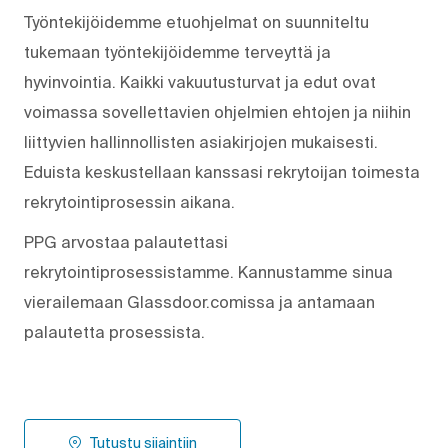
Työntekijöidemme etuohjelmat on suunniteltu
tukemaan työntekijöidemme terveyttä ja
hyvinvointia. Kaikki vakuutusturvat ja edut ovat
voimassa sovellettavien ohjelmien ehtojen ja niihin
liittyvien hallinnollisten asiakirjojen mukaisesti.
Eduista keskustellaan kanssasi rekrytoijan toimesta
rekrytointiprosessin aikana.
PPG arvostaa palautettasi
rekrytointiprosessistamme. Kannustamme sinua
vierailemaan Glassdoor.comissa ja antamaan
palautetta prosessista.
Tutustu sijaintiin