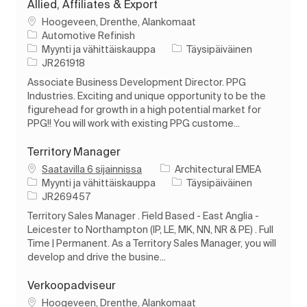
Allied, Affiliates & Export
Paikka
Hoogeveen, Drenthe, Alankomaat
Automotive Refinish
Luokka
Työn tyyppi
Myynti ja vähittäiskauppa
Täysipäiväinen
Työn tunnus
JR261918
Associate Business Development Director. PPG
Industries. Exciting and unique opportunity to be the
figurehead for growth in a high potential market for
PPG!! You will work with existing PPG custome...
Territory Manager
Saatavilla 6 sijainnissa
Architectural EMEA
Luokka
Työn tyyppi
Myynti ja vähittäiskauppa
Täysipäiväinen
Työn tunnus
JR269457
Territory Sales Manager . Field Based - East Anglia -
Leicester to Northampton (IP, LE, MK, NN, NR & PE) . Full
Time | Permanent. As a Territory Sales Manager, you will
develop and drive the busine...
Verkoopadviseur
Paikka
Hoogeveen, Drenthe, Alankomaat