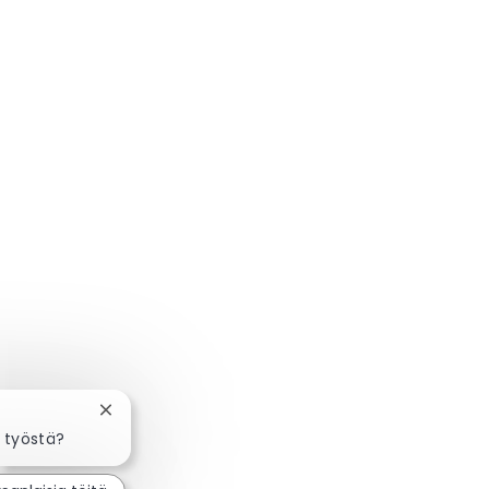
Sulje chatbot-ilmoitus
 työstä?