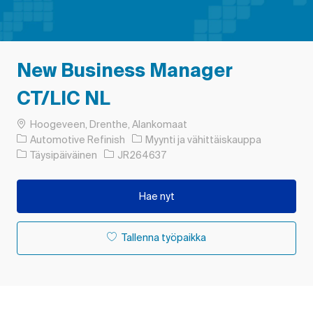
New Business Manager
CT/LIC NL
Paikka
Hoogeveen, Drenthe, Alankomaat
Luokka
Automotive Refinish
Myynti ja vähittäiskauppa
Työn tyyppi
Työn tunnus
Täysipäiväinen
JR264637
Hae nyt
Tallenna työpaikka