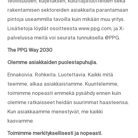
teollisuuden, kuljetuksen, kuluttajatuotteiden sekä
rakentamisen sektoreiden asiakkaita parantamaan
pintoja useammilla tavoilla kuin mikään muu yritys.
Lisätietoja löydät osoitteesta www.ppg.com, ja X-
palvelussa meitä voi seurata tunnuksella @PPG.
The PPG Way 2030
Olemme asiakkaiden puolestapuhujia.
Ennakoivia. Rohkeita. Luotettavia. Kaikki mitä
teemme, alkaa asiakkaistamme. Kuuntelemme,
toimimme nopeasti emmekä pysähdy ennen kuin
olemme ratkaisseet heidän suurimmat haasteensa.
Kun asiakkaamme menestyvät, me kaikki
kasvamme.
Toimimme merkityksellisesti ja nopeasti.