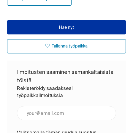
Hae nyt
Tallenna työpaikka
Ilmoitusten saaminen samankaltaisista
töistä
Rekisteröidy saadaksesi
työpaikkailmoituksia
Anna sähköpostiosoite (pakollinen)
Valitsemalla tämän ruudun suostun