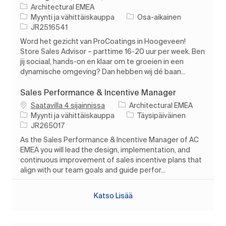
Architectural EMEA
Luokka
Työn tyyppi
Myynti ja vähittäiskauppa
Osa-aikainen
Työn tunnus
JR2516541
Word het gezicht van ProCoatings in Hoogeveen!
Store Sales Advisor – parttime 16-20 uur per week. Ben
jij sociaal, hands-on en klaar om te groeien in een
dynamische omgeving? Dan hebben wij dé baan...
Sales Performance & Incentive Manager
Saatavilla 4 sijainnissa
Architectural EMEA
Luokka
Työn tyyppi
Myynti ja vähittäiskauppa
Täysipäiväinen
Työn tunnus
JR265017
As the Sales Performance & Incentive Manager of AC
EMEA you will lead the design, implementation, and
continuous improvement of sales incentive plans that
align with our team goals and guide perfor...
Katso Lisää