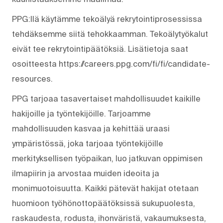
PPG:llä käytämme tekoälyä rekrytointiprosessissa
tehdäksemme siitä tehokkaamman. Tekoälytyökalut
eivät tee rekrytointipäätöksiä. Lisätietoja saat
osoitteesta https://careers.ppg.com/fi/fi/candidate-
resources.
PPG tarjoaa tasavertaiset mahdollisuudet kaikille
hakijoille ja työntekijöille. Tarjoamme
mahdollisuuden kasvaa ja kehittää uraasi
ympäristössä, joka tarjoaa työntekijöille
merkityksellisen työpaikan, luo jatkuvan oppimisen
ilmapiirin ja arvostaa muiden ideoita ja
monimuotoisuutta. Kaikki pätevät hakijat otetaan
huomioon työhönottopäätöksissä sukupuolesta,
raskaudesta, rodusta, ihonväristä, vakaumuksesta,