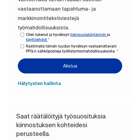
vastaanottamaan tapahtuma- ja
markkinointitekstiviestejä
työmahdollisuuksista.
Olen lukenut ja hyväksyn
tietosuojakäytännön
ja
käyttöehdot
*
Rastimalla tämän ruudun hyväksyn vastaanottavani
PPG:n sähköposteja työllistymismahdollisuuksista.
*
Alistua
Hälytysten hallinta
Saat räätälöityjä työsuosituksia
kiinnostuksen kohteidesi
perusteella.