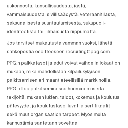
uskonnosta, kansallisuudesta, iästä,
vammaisuudesta, siviilisäädystä, veteraanitilasta,
seksuaalisesta suuntautumisesta, sukupuoli-
identiteetistä tai -ilmaisusta riippumatta.
Jos tarvitset mukautusta vamman vuoksi, lähetä
sähköpostia osoitteeseen recruiting@ppg.com.
PPG:n palkkatasot ja edut voivat vaihdella lokaation
mukaan, mikä mahdollistaa kilpailukykyisen
palkitsemisen eri maantieteellisillä markkinoilla.
PPG ottaa palkitsemisessa huomioon useita
tekijöitä, mukaan lukien, taidot, kokemus ja koulutus,
pätevyydet ja koulutustaso, luvat ja sertifikaatit
sekä muut organisaation tarpeet. Myös muita
kannustimia saatetaan soveltaa.