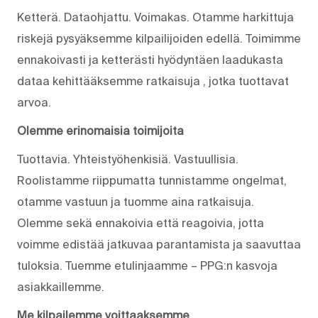
Ketterä. Dataohjattu. Voimakas. Otamme harkittuja
riskejä pysyäksemme kilpailijoiden edellä. Toimimme
ennakoivasti ja ketterästi hyödyntäen laadukasta
dataa kehittääksemme ratkaisuja , jotka tuottavat
arvoa.
Olemme erinomaisia toimijoita
Tuottavia. Yhteistyöhenkisiä. Vastuullisia.
Roolistamme riippumatta tunnistamme ongelmat,
otamme vastuun ja tuomme aina ratkaisuja.
Olemme sekä ennakoivia että reagoivia, jotta
voimme edistää jatkuvaa parantamista ja saavuttaa
tuloksia. Tuemme etulinjaamme – PPG:n kasvoja
asiakkaillemme.
Me kilpailemme voittaaksemme