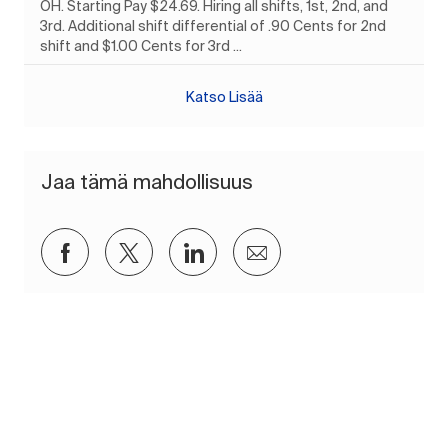
OH. Starting Pay $24.69. Hiring all shifts, 1st, 2nd, and
3rd. Additional shift differential of .90 Cents for 2nd
shift and $1.00 Cents for 3rd ...
Katso Lisää
Jaa tämä mahdollisuus
Jaa Facebookin kautta
Jaa Twitterissä
Jaa LinkedInin kautta
Jaa sähköpostitse