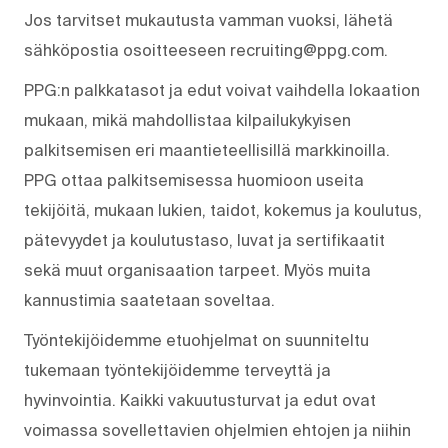
Jos tarvitset mukautusta vamman vuoksi, lähetä
sähköpostia osoitteeseen recruiting@ppg.com.
PPG:n palkkatasot ja edut voivat vaihdella lokaation
mukaan, mikä mahdollistaa kilpailukykyisen
palkitsemisen eri maantieteellisillä markkinoilla.
PPG ottaa palkitsemisessa huomioon useita
tekijöitä, mukaan lukien, taidot, kokemus ja koulutus,
pätevyydet ja koulutustaso, luvat ja sertifikaatit
sekä muut organisaation tarpeet. Myös muita
kannustimia saatetaan soveltaa.
Työntekijöidemme etuohjelmat on suunniteltu
tukemaan työntekijöidemme terveyttä ja
hyvinvointia. Kaikki vakuutusturvat ja edut ovat
voimassa sovellettavien ohjelmien ehtojen ja niihin