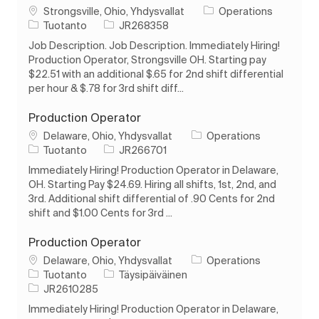
Paikka
Strongsville, Ohio, Yhdysvallat
Operations
Luokka
Työn tunnus
Tuotanto
JR268358
Job Description. Job Description. Immediately Hiring!
Production Operator, Strongsville OH. Starting pay
$22.51 with an additional $.65 for 2nd shift differential
per hour & $.78 for 3rd shift diff...
Production Operator
Paikka
Delaware, Ohio, Yhdysvallat
Operations
Luokka
Työn tunnus
Tuotanto
JR266701
Immediately Hiring! Production Operator in Delaware,
OH. Starting Pay $24.69. Hiring all shifts, 1st, 2nd, and
3rd. Additional shift differential of .90 Cents for 2nd
shift and $1.00 Cents for 3rd ...
Production Operator
Paikka
Delaware, Ohio, Yhdysvallat
Operations
Luokka
Työn tyyppi
Tuotanto
Täysipäiväinen
Työn tunnus
JR2610285
Immediately Hiring! Production Operator in Delaware,