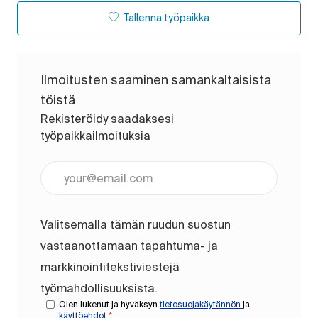
Tallenna työpaikka
Ilmoitusten saaminen samankaltaisista
töistä
Rekisteröidy saadaksesi
työpaikkailmoituksia
Anna sähköpostiosoite (pakollinen)
Valitsemalla tämän ruudun suostun
vastaanottamaan tapahtuma- ja
markkinointitekstiviestejä
työmahdollisuuksista.
Olen lukenut ja hyväksyn
tietosuojakäytännön
ja
käyttöehdot
*