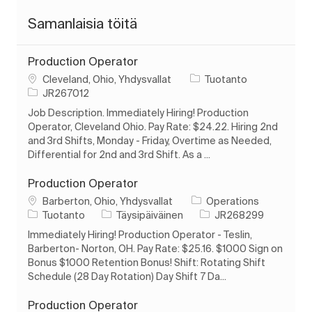
Samanlaisia töitä
Production Operator
Paikka
Luokka
Cleveland, Ohio, Yhdysvallat
Tuotanto
Työn tunnus
JR267012
Job Description. Immediately Hiring! Production
Operator, Cleveland Ohio. Pay Rate: $24.22. Hiring 2nd
and 3rd Shifts, Monday - Friday, Overtime as Needed,
Differential for 2nd and 3rd Shift. As a ...
Production Operator
Paikka
Barberton, Ohio, Yhdysvallat
Operations
Luokka
Työn tyyppi
Työn tunnus
Tuotanto
Täysipäiväinen
JR268299
Immediately Hiring! Production Operator - Teslin,
Barberton- Norton, OH. Pay Rate: $25.16. $1000 Sign on
Bonus $1000 Retention Bonus! Shift: Rotating Shift
Schedule (28 Day Rotation) Day Shift 7 Da...
Production Operator