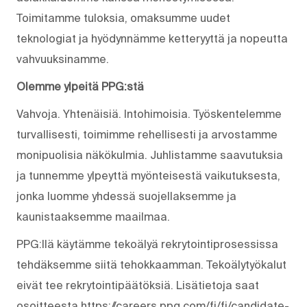
Toimitamme tuloksia, omaksumme uudet
teknologiat ja hyödynnämme ketteryyttä ja nopeutta
vahvuuksinamme.
Olemme ylpeitä PPG:stä
Vahvoja. Yhtenäisiä. Into­himoisia. Työskentelemme
turvallisesti, toimimme rehellisesti ja arvostamme
monipuolisia näkökulmia. Juhlistamme saavutuksia
ja tunnemme ylpeyttä myönteisestä vaikutuksesta,
jonka luomme yhdessä suojellaksemme ja
kaunistaaksemme maailmaa.
PPG:llä käytämme tekoälyä rekrytointiprosessissa
tehdäksemme siitä tehokkaamman. Tekoälytyökalut
eivät tee rekrytointipäätöksiä. Lisätietoja saat
osoitteesta https://careers.ppg.com/fi/fi/candidate-