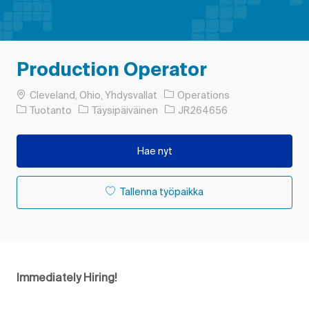
Production Operator
Paikka
Cleveland, Ohio, Yhdysvallat
Operations
Luokka
Työn tyyppi
Työn tunnus
Tuotanto
Täysipäiväinen
JR264656
Hae nyt
Tallenna työpaikka
Immediately Hiring!