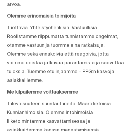
arvoa.
Olemme erinomaisia toimijoita
Tuottavia. Yhteistyöhenkisiä. Vastuullisia.
Roolistamme riippumatta tunnistamme ongelmat,
otamme vastuun ja tuomme aina ratkaisuja.
Olemme sekä ennakoivia että reagoivia, jotta
voimme edistää jatkuvaa parantamista ja saavuttaa
tuloksia. Tuemme etulinjaamme – PPG:n kasvoja
asiakkaillemme.
Me kilpailemme voittaaksemme
Tulevaisuuteen suuntautuneita. Määrätietoisia.
Kunnianhimoisia. Olemme intohimoisia
liiketoimintamme kasvattamisessa ja
asiakkaidemme kanssa menestymisessä.