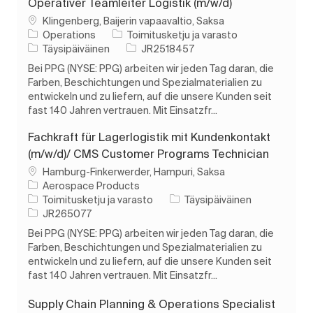
Operativer Teamleiter Logistik (m/w/d)
Paikka
Klingenberg, Baijerin vapaavaltio, Saksa
Luokka
Operations
Toimitusketju ja varasto
Työn tyyppi
Työn tunnus
Täysipäiväinen
JR2518457
Bei PPG (NYSE: PPG) arbeiten wir jeden Tag daran, die
Farben, Beschichtungen und Spezialmaterialien zu
entwickeln und zu liefern, auf die unsere Kunden seit
fast 140 Jahren vertrauen. Mit Einsatzfr...
Fachkraft für Lagerlogistik mit Kundenkontakt
(m/w/d)/ CMS Customer Programs Technician
Paikka
Hamburg-Finkerwerder, Hampuri, Saksa
Aerospace Products
Luokka
Työn tyyppi
Toimitusketju ja varasto
Täysipäiväinen
Työn tunnus
JR265077
Bei PPG (NYSE: PPG) arbeiten wir jeden Tag daran, die
Farben, Beschichtungen und Spezialmaterialien zu
entwickeln und zu liefern, auf die unsere Kunden seit
fast 140 Jahren vertrauen. Mit Einsatzfr...
Supply Chain Planning & Operations Specialist