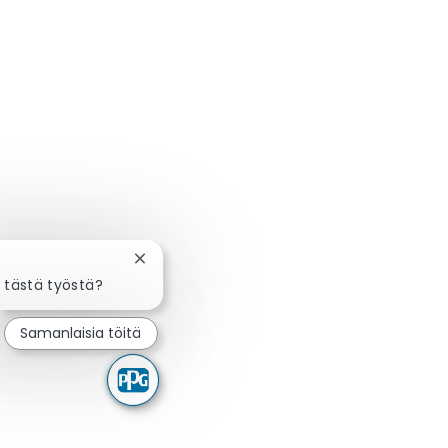
Sulje chatbot-ilmoitus
 tästä työstä?
Samanlaisia töitä