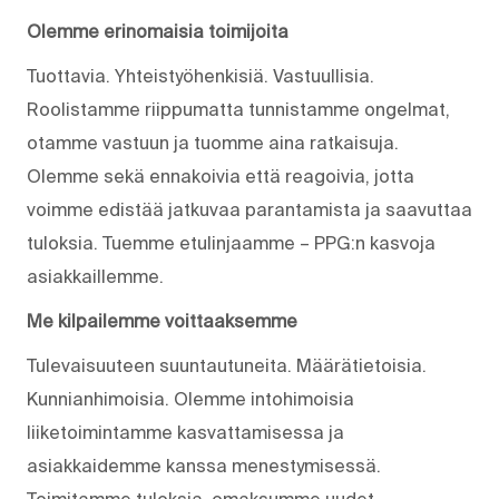
Olemme erinomaisia toimijoita
Tuottavia. Yhteistyöhenkisiä. Vastuullisia.
Roolistamme riippumatta tunnistamme ongelmat,
otamme vastuun ja tuomme aina ratkaisuja.
Olemme sekä ennakoivia että reagoivia, jotta
voimme edistää jatkuvaa parantamista ja saavuttaa
tuloksia. Tuemme etulinjaamme – PPG:n kasvoja
asiakkaillemme.
Me kilpailemme voittaaksemme
Tulevaisuuteen suuntautuneita. Määrätietoisia.
Kunnianhimoisia. Olemme intohimoisia
liiketoimintamme kasvattamisessa ja
asiakkaidemme kanssa menestymisessä.
Toimitamme tuloksia, omaksumme uudet