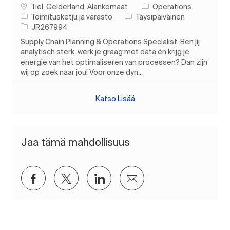
Paikka
Tiel, Gelderland, Alankomaat
Operations
Luokka
Työn tyyppi
Toimitusketju ja varasto
Täysipäiväinen
Työn tunnus
JR267994
Supply Chain Planning & Operations Specialist. Ben jij
analytisch sterk, werk je graag met data én krijg je
energie van het optimaliseren van processen? Dan zijn
wij op zoek naar jou! Voor onze dyn...
Katso Lisää
Jaa tämä mahdollisuus
Jaa Facebookin kautta
Jaa Twitterissä
Jaa LinkedInin kautta
Jaa sähköpostitse