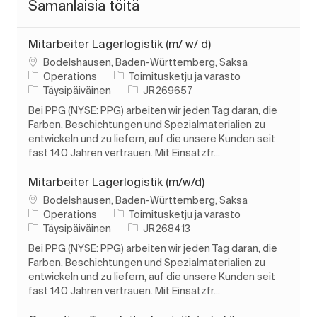
Samanlaisia töitä
Mitarbeiter Lagerlogistik (m/ w/ d)
Paikka
Bodelshausen, Baden-Württemberg, Saksa
Luokka
Operations
Toimitusketju ja varasto
Työn tyyppi
Työn tunnus
Täysipäiväinen
JR269657
Bei PPG (NYSE: PPG) arbeiten wir jeden Tag daran, die
Farben, Beschichtungen und Spezialmaterialien zu
entwickeln und zu liefern, auf die unsere Kunden seit
fast 140 Jahren vertrauen. Mit Einsatzfr...
Mitarbeiter Lagerlogistik (m/w/d)
Paikka
Bodelshausen, Baden-Württemberg, Saksa
Luokka
Operations
Toimitusketju ja varasto
Työn tyyppi
Työn tunnus
Täysipäiväinen
JR268413
Bei PPG (NYSE: PPG) arbeiten wir jeden Tag daran, die
Farben, Beschichtungen und Spezialmaterialien zu
entwickeln und zu liefern, auf die unsere Kunden seit
fast 140 Jahren vertrauen. Mit Einsatzfr...