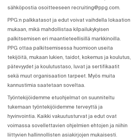
sähköpostia osoitteeseen recruiting@ppg.com.
PPG:n palkkatasot ja edut voivat vaihdella lokaation
mukaan, mikä mahdollistaa kilpailukykyisen
palkitsemisen eri maantieteellisillä markkinoilla.
PPG ottaa palkitsemisessa huomioon useita
tekijöitä, mukaan lukien, taidot, kokemus ja koulutus,
pätevyydet ja koulutustaso, luvat ja sertifikaatit
sekä muut organisaation tarpeet. Myös muita
kannustimia saatetaan soveltaa.
Työntekijöidemme etuohjelmat on suunniteltu
tukemaan työntekijöidemme terveyttä ja
hyvinvointia. Kaikki vakuutusturvat ja edut ovat
voimassa sovellettavien ohjelmien ehtojen ja niihin
liittyvien hallinnollisten asiakirjojen mukaisesti.