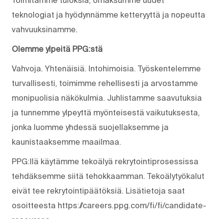
teknologiat ja hyödynnämme ketteryyttä ja nopeutta
vahvuuksinamme.
Olemme ylpeitä PPG:stä
Vahvoja. Yhtenäisiä. Into­himoisia. Työskentelemme
turvallisesti, toimimme rehellisesti ja arvostamme
monipuolisia näkökulmia. Juhlistamme saavutuksia
ja tunnemme ylpeyttä myönteisestä vaikutuksesta,
jonka luomme yhdessä suojellaksemme ja
kaunistaaksemme maailmaa.
PPG:llä käytämme tekoälyä rekrytointiprosessissa
tehdäksemme siitä tehokkaamman. Tekoälytyökalut
eivät tee rekrytointipäätöksiä. Lisätietoja saat
osoitteesta https://careers.ppg.com/fi/fi/candidate-