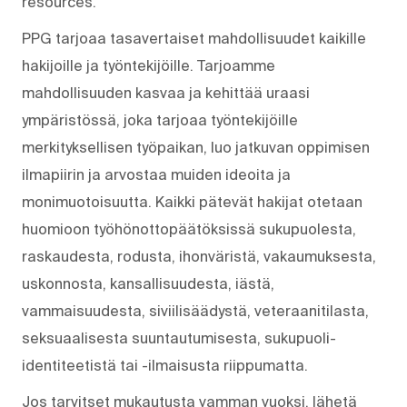
resources.
PPG tarjoaa tasavertaiset mahdollisuudet kaikille
hakijoille ja työntekijöille. Tarjoamme
mahdollisuuden kasvaa ja kehittää uraasi
ympäristössä, joka tarjoaa työntekijöille
merkityksellisen työpaikan, luo jatkuvan oppimisen
ilmapiirin ja arvostaa muiden ideoita ja
monimuotoisuutta. Kaikki pätevät hakijat otetaan
huomioon työhönottopäätöksissä sukupuolesta,
raskaudesta, rodusta, ihonväristä, vakaumuksesta,
uskonnosta, kansallisuudesta, iästä,
vammaisuudesta, siviilisäädystä, veteraanitilasta,
seksuaalisesta suuntautumisesta, sukupuoli-
identiteetistä tai -ilmaisusta riippumatta.
Jos tarvitset mukautusta vamman vuoksi, lähetä