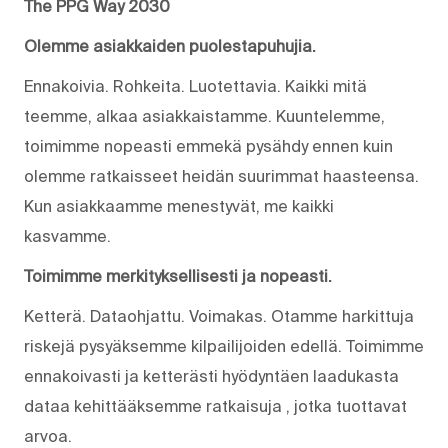
The PPG Way 2030
Olemme asiakkaiden puolestapuhujia.
Ennakoivia. Rohkeita. Luotettavia. Kaikki mitä
teemme, alkaa asiakkaistamme. Kuuntelemme,
toimimme nopeasti emmekä pysähdy ennen kuin
olemme ratkaisseet heidän suurimmat haasteensa.
Kun asiakkaamme menestyvät, me kaikki
kasvamme.
Toimimme merkityksellisesti ja nopeasti.
Ketterä. Dataohjattu. Voimakas. Otamme harkittuja
riskejä pysyäksemme kilpailijoiden edellä. Toimimme
ennakoivasti ja ketterästi hyödyntäen laadukasta
dataa kehittääksemme ratkaisuja , jotka tuottavat
arvoa.