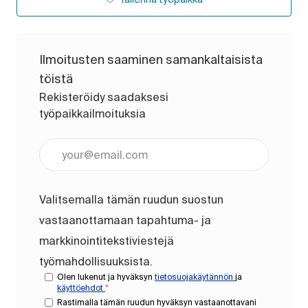
Ilmoitusten saaminen samankaltaisista
töistä
Rekisteröidy saadaksesi
työpaikkailmoituksia
Anna sähköpostiosoite (pakollinen)
Valitsemalla tämän ruudun suostun
vastaanottamaan tapahtuma- ja
markkinointitekstiviestejä
työmahdollisuuksista.
Olen lukenut ja hyväksyn
tietosuojakäytännön
ja
käyttöehdot
*
Rastimalla tämän ruudun hyväksyn vastaanottavani