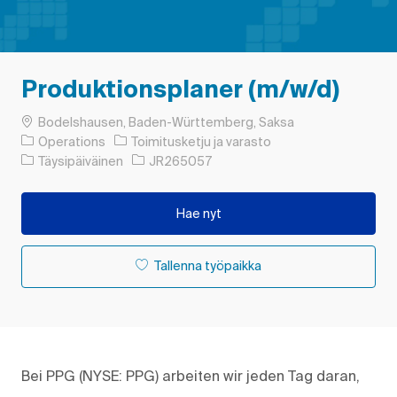
Produktionsplaner (m/w/d)
Paikka
Bodelshausen, Baden-Württemberg, Saksa
Luokka
Operations
Toimitusketju ja varasto
Työn tyyppi
Työn tunnus
Täysipäiväinen
JR265057
Hae nyt
Tallenna työpaikka
Bei PPG (NYSE: PPG) arbeiten wir jeden Tag daran,