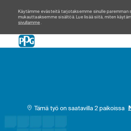
Käytämme evästeitä tarjotaksemme sinulle paremman s
mukauttaaksemme sisältöä. Lue lisää siitä, miten käytämm
sivullamme
.
-
Tämä työ on saatavilla 2 paikoissa