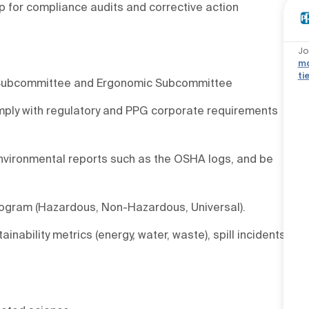
p for compliance audits and corrective action
Jo
ma
ti
O Subcommittee and Ergonomic Subcommittee
mply with regulatory and PPG corporate requirements
environmental reports such as the OSHA logs, and be
rogram (Hazardous, Non-Hazardous, Universal).
inability metrics (energy, water, waste), spill incidents,