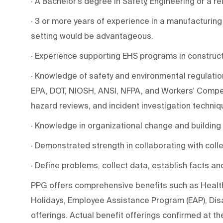
· A Bachelor's degree in Safety, Engineering or a r
· 3 or more years of experience in a manufacturi
setting would be advantageous.
· Experience supporting EHS programs in constructi
· Knowledge of safety and environmental regulati
EPA, DOT, NIOSH, ANSI, NFPA, and Workers' Compens
hazard reviews, and incident investigation techni
· Knowledge in organizational change and building
· Demonstrated strength in collaborating with coll
· Define problems, collect data, establish facts an
PPG offers comprehensive benefits such as Health,
Holidays, Employee Assistance Program (EAP), Disa
offerings. Actual benefit offerings confirmed at th