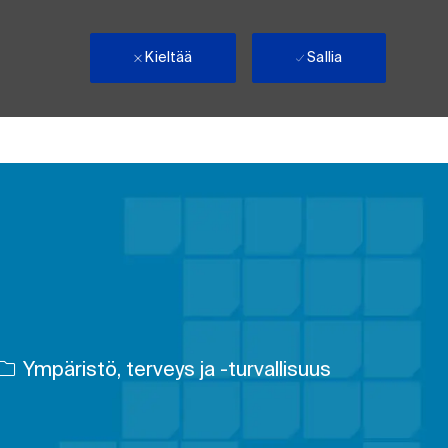
Kieltää
Sallia
Luokka
Ympäristö, terveys ja -turvallisuus