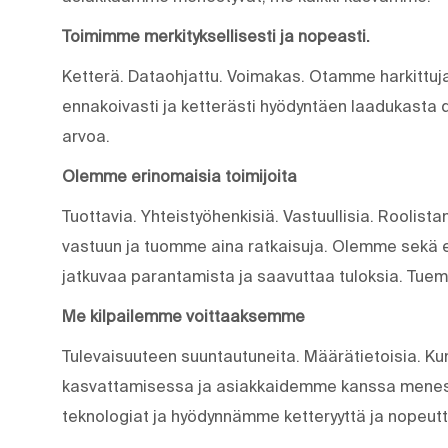
Toimimme merkityksellisesti ja nopeasti.
Ketterä. Dataohjattu. Voimakas. Otamme harkittuja
ennakoivasti ja ketterästi hyödyntäen laadukasta 
arvoa.
Olemme erinomaisia toimijoita
Tuottavia. Yhteistyöhenkisiä. Vastuullisia. Rool
vastuun ja tuomme aina ratkaisuja. Olemme sekä e
jatkuvaa parantamista ja saavuttaa tuloksia. Tue
Me kilpailemme voittaaksemme
Tulevaisuuteen suuntautuneita. Määrätietoisia. K
kasvattamisessa ja asiakkaidemme kanssa menes
teknologiat ja hyödynnämme ketteryyttä ja nopeu