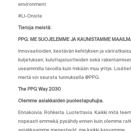
environment.
#LI-Onsite
Tietoja meistä:
PPG: ME SUOJELEMME JA KAUNISTAMME MAAIL
Innovaatioiden, kestävän kehityksen ja väriratkais
kuljetuksen, kuluttajatuotteiden sekä rakentamis
useammilla tavoilla kuin mikään muu yritys. Lisäti
meitä voi seurata tunnuksella @PPG.
The PPG Way 2030
Olemme asiakkaiden puolestapuhujia.
Ennakoivia. Rohkeita. Luotettavia. Kaikki mitä t
nopeasti emmekä pysähdy ennen kuin olemme ratk
asiakkaamme menestyvät, me kaikki kasvamme.