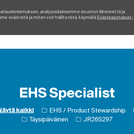
elauskokemuksen, analysoidaksemme sivuston liikennettä ja
e evästeitä ja miten voit hallita niitä, käymällä
Evästeasetukset-
Skip to main content
EHS Specialist
EHS / Product Stewardship
Näytä kaikki
Työn tyyppi
Työn tunnus
Täysipäiväinen
JR265297