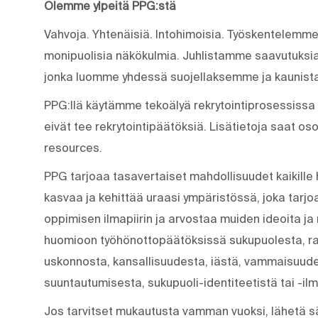
Olemme ylpeitä PPG:stä
Vahvoja. Yhtenäisiä. Into­himoisia. Työskentelemme
monipuolisia näkökulmia. Juhlistamme saavutuksia
jonka luomme yhdessä suojellaksemme ja kauni
PPG:llä käytämme tekoälyä rekrytointiprosessiss
eivät tee rekrytointipäätöksiä. Lisätietoja saat os
resources.
PPG tarjoaa tasavertaiset mahdollisuudet kaikille h
kasvaa ja kehittää uraasi ympäristössä, joka tarjoa
oppimisen ilmapiirin ja arvostaa muiden ideoita ja
huomioon työhönottopäätöksissä sukupuolesta, ra
uskonnosta, kansallisuudesta, iästä, vammaisuudest
suuntautumisesta, sukupuoli-identiteetistä tai -il
Jos tarvitset mukautusta vamman vuoksi, lähetä 