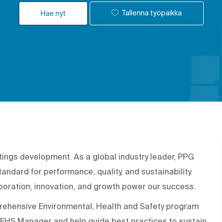
Tallenna työpaikka
Hae nyt
tings development. As a global industry leader, PPG
andard for performance, quality, and sustainability.
aboration, innovation, and growth power our success.
prehensive Environmental, Health and Safety program
the EHS Manager and help guide best practices to sustain