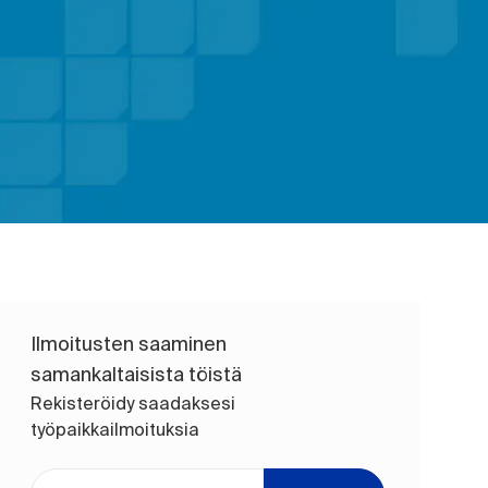
Ilmoitusten saaminen
samankaltaisista töistä
Rekisteröidy saadaksesi
työpaikkailmoituksia
Anna sähköpostiosoite (pakollinen)