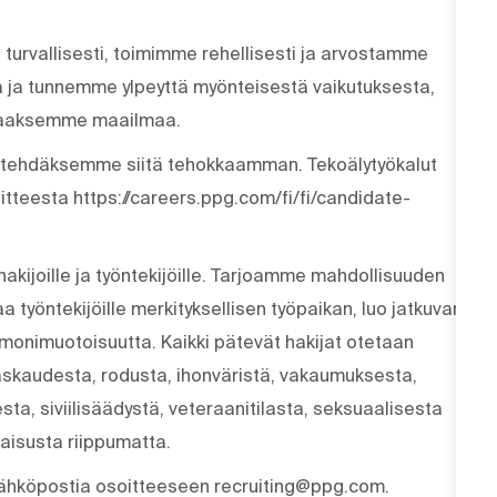
 turvallisesti, toimimme rehellisesti ja arvostamme
 ja tunnemme ylpeyttä myönteisestä vaikutuksesta,
staaksemme maailmaa.
a tehdäksemme siitä tehokkaamman. Tekoälytyökalut
oitteesta https://careers.ppg.com/fi/fi/candidate-
akijoille ja työntekijöille. Tarjoamme mahdollisuuden
a työntekijöille merkityksellisen työpaikan, luo jatkuvan
 monimuotoisuutta. Kaikki pätevät hakijat otetaan
skaudesta, rodusta, ihonväristä, vakaumuksesta,
a, siviilisäädystä, veteraanitilasta, seksuaalisesta
maisusta riippumatta.
sähköpostia osoitteeseen recruiting@ppg.com.