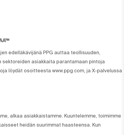
MAA™
ujen edelläkävijänä PPG auttaa teollisuuden,
en sektoreiden asiakkaita parantamaan pintoja
etoja löydät osoitteesta www.ppg.com, ja X-palvelussa
eemme, alkaa asiakkaistamme. Kuuntelemme, toimimme
aisseet heidän suurimmat haasteensa. Kun