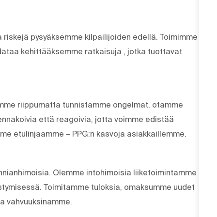
 riskejä pysyäksemme kilpailijoiden edellä. Toimimme
dataa kehittääksemme ratkaisuja , jotka tuottavat
istamme riippumatta tunnistamme ongelmat, otamme
nnakoivia että reagoivia, jotta voimme edistää
mme etulinjaamme – PPG:n kasvoja asiakkaillemme.
unnianhimoisia. Olemme intohimoisia liiketoimintamme
tymisessä. Toimitamme tuloksia, omaksumme uudet
tta vahvuuksinamme.