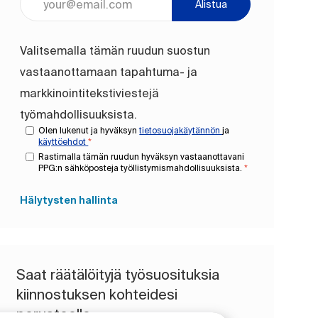
Alistua
Valitsemalla tämän ruudun suostun
vastaanottamaan tapahtuma- ja
markkinointitekstiviestejä
työmahdollisuuksista.
Olen lukenut ja hyväksyn
tietosuojakäytännön
ja
käyttöehdot
*
Rastimalla tämän ruudun hyväksyn vastaanottavani
PPG:n sähköposteja työllistymismahdollisuuksista.
*
Hälytysten hallinta
Saat räätälöityjä työsuosituksia
kiinnostuksen kohteidesi
perusteella.