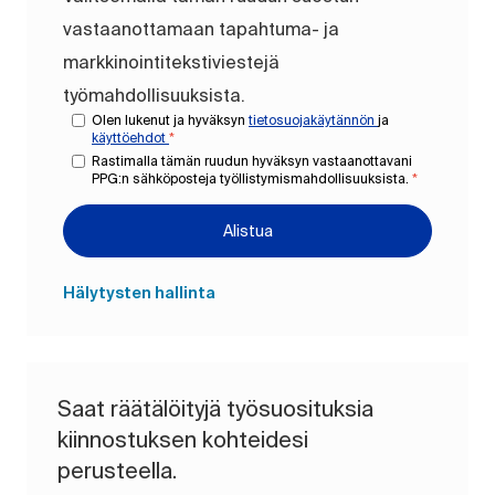
vastaanottamaan tapahtuma- ja
markkinointitekstiviestejä
työmahdollisuuksista.
Olen lukenut ja hyväksyn
tietosuojakäytännön
ja
käyttöehdot
*
Rastimalla tämän ruudun hyväksyn vastaanottavani
PPG:n sähköposteja työllistymismahdollisuuksista.
*
Alistua
Hälytysten hallinta
Saat räätälöityjä työsuosituksia
kiinnostuksen kohteidesi
perusteella.