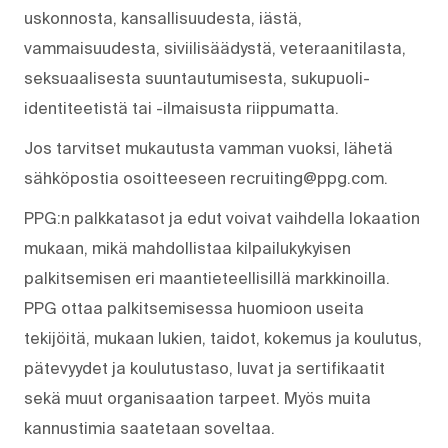
uskonnosta, kansallisuudesta, iästä,
vammaisuudesta, siviilisäädystä, veteraanitilasta,
seksuaalisesta suuntautumisesta, sukupuoli-
identiteetistä tai -ilmaisusta riippumatta.
Jos tarvitset mukautusta vamman vuoksi, lähetä
sähköpostia osoitteeseen recruiting@ppg.com.
PPG:n palkkatasot ja edut voivat vaihdella lokaation
mukaan, mikä mahdollistaa kilpailukykyisen
palkitsemisen eri maantieteellisillä markkinoilla.
PPG ottaa palkitsemisessa huomioon useita
tekijöitä, mukaan lukien, taidot, kokemus ja koulutus,
pätevyydet ja koulutustaso, luvat ja sertifikaatit
sekä muut organisaation tarpeet. Myös muita
kannustimia saatetaan soveltaa.