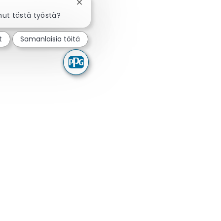
Sulje chatbot-ilmoitus
nut tästä työstä?
t
Samanlaisia töitä