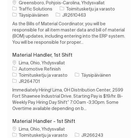
Paikka
Greensboro, Pohjois-Carolina, Yhdysvallat
Luokka
Traffic Solutions
Toimitusketju ja varasto
Työn tyyppi
Työn tunnus
Täysipäiväinen
JR2610463
As the Bills of Material Coordinator, you will be
responsible for all item master data and bill of material
(BOM) updates, including entering into the ERP system.
You will be responsible for proper...
Material Handler, 1st Shift
Paikka
Lima, Ohio, Yhdysvallat
Automotive Refinish
Luokka
Työn tyyppi
Toimitusketju ja varasto
Täysipäiväinen
Työn tunnus
JR264701
Immediately Hiring! Lima, OH Distribution Center, 2599
Fort Shawnee Industrial Drive. Starting Pay is $19/hr. Bi-
Weekly Pay. Hiring Day Shift” 7:00am -3:30pm. Some
Overtime available depending on b...
Material Handler - 1st Shift
Paikka
Lima, Ohio, Yhdysvallat
Luokka
Työn tunnus
Toimitusketju ja varasto
JR266243