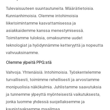
Tulevaisuuteen suuntautuneita. Määrätietoisia.
Kunnianhimoisia. Olemme intohimoisia
liiketoimintamme kasvattamisessa ja
asiakkaidemme kanssa menestymisessä.
Toimitamme tuloksia, omaksumme uudet
teknologiat ja hyödynnämme ketteryyttä ja nopeutta
vahvuuksinamme.
Olemme ylpeitä PPG:stä
Vahvoja. Yhtenäisiä. Into­himoisia. Työskentelemme
turvallisesti, toimimme rehellisesti ja arvostamme
monipuolisia näkökulmia. Juhlistamme saavutuksia
ja tunnemme ylpeyttä myönteisestä vaikutuksesta,
jonka luomme yhdessä suojellaksemme ja
kaunistaaksemme maailmaa.