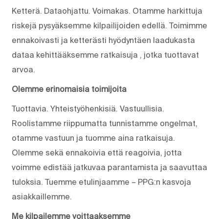
Ketterä. Dataohjattu. Voimakas. Otamme harkittuja
riskejä pysyäksemme kilpailijoiden edellä. Toimimme
ennakoivasti ja ketterästi hyödyntäen laadukasta
dataa kehittääksemme ratkaisuja , jotka tuottavat
arvoa.
Olemme erinomaisia toimijoita
Tuottavia. Yhteistyöhenkisiä. Vastuullisia.
Roolistamme riippumatta tunnistamme ongelmat,
otamme vastuun ja tuomme aina ratkaisuja.
Olemme sekä ennakoivia että reagoivia, jotta
voimme edistää jatkuvaa parantamista ja saavuttaa
tuloksia. Tuemme etulinjaamme – PPG:n kasvoja
asiakkaillemme.
Me kilpailemme voittaaksemme