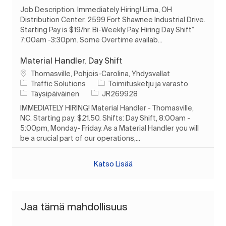
Job Description. Immediately Hiring! Lima, OH
Distribution Center, 2599 Fort Shawnee Industrial Drive.
Starting Pay is $19/hr. Bi-Weekly Pay. Hiring Day Shift”
7:00am -3:30pm. Some Overtime availab...
Material Handler, Day Shift
Paikka
Thomasville, Pohjois-Carolina, Yhdysvallat
Luokka
Traffic Solutions
Toimitusketju ja varasto
Työn tyyppi
Työn tunnus
Täysipäiväinen
JR269928
IMMEDIATELY HIRING! Material Handler - Thomasville,
NC. Starting pay: $21.50. Shifts: Day Shift, 8:00am -
5:00pm, Monday- Friday. As a Material Handler you will
be a crucial part of our operations,...
Katso Lisää
Jaa tämä mahdollisuus