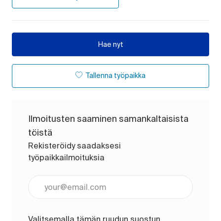
Hae nyt
Tallenna työpaikka
Ilmoitusten saaminen samankaltaisista
töistä
Rekisteröidy saadaksesi
työpaikkailmoituksia
Anna sähköpostiosoite (pakollinen)
Valitsemalla tämän ruudun suostun