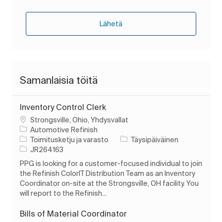
Lähetä
Samanlaisia töitä
Inventory Control Clerk
Paikka
Strongsville, Ohio, Yhdysvallat
Automotive Refinish
Luokka
Työn tyyppi
Toimitusketju ja varasto
Täysipäiväinen
Työn tunnus
JR264163
PPG is looking for a customer-focused individual to join
the Refinish ColorIT Distribution Team as an Inventory
Coordinator on-site at the Strongsville, OH facility. You
will report to the Refinish...
Bills of Material Coordinator