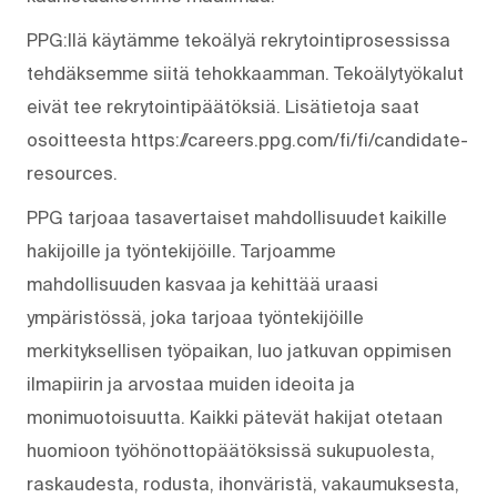
PPG:llä käytämme tekoälyä rekrytointiprosessissa
tehdäksemme siitä tehokkaamman. Tekoälytyökalut
eivät tee rekrytointipäätöksiä. Lisätietoja saat
osoitteesta https://careers.ppg.com/fi/fi/candidate-
resources.
PPG tarjoaa tasavertaiset mahdollisuudet kaikille
hakijoille ja työntekijöille. Tarjoamme
mahdollisuuden kasvaa ja kehittää uraasi
ympäristössä, joka tarjoaa työntekijöille
merkityksellisen työpaikan, luo jatkuvan oppimisen
ilmapiirin ja arvostaa muiden ideoita ja
monimuotoisuutta. Kaikki pätevät hakijat otetaan
huomioon työhönottopäätöksissä sukupuolesta,
raskaudesta, rodusta, ihonväristä, vakaumuksesta,