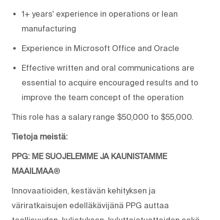
1+ years' experience in operations or lean
manufacturing
Experience in Microsoft Office and Oracle
Effective written and oral communications are
essential to acquire encouraged results and to
improve the team concept of the operation
This role has a salary range $50,000 to $55,000.
Tietoja meistä:
PPG: ME SUOJELEMME JA KAUNISTAMME
MAAILMAA
®
Innovaatioiden, kestävän kehityksen ja
väriratkaisujen edelläkävijänä PPG auttaa
teollisuuden, kuljetuksen, kuluttajatuotteiden sekä