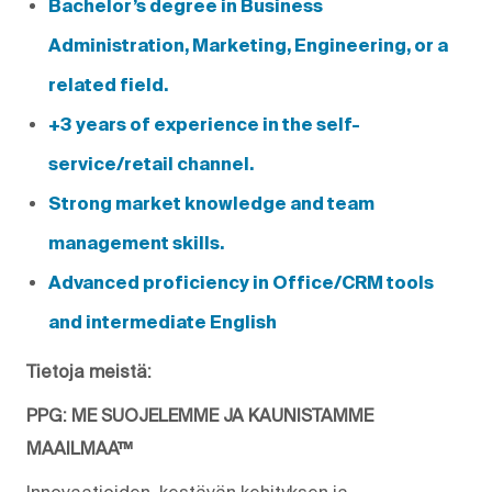
Bachelor’s degree in Business
Administration, Marketing, Engineering, or a
related field.
+3 years of experience in the self-
service/retail channel.
Strong market knowledge and team
management skills.
Advanced proficiency in Office/CRM tools
and intermediate English
Tietoja meistä:
PPG: ME SUOJELEMME JA KAUNISTAMME
MAAILMAA™
Innovaatioiden, kestävän kehityksen ja