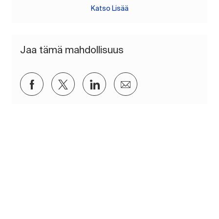
Katso Lisää
Jaa tämä mahdollisuus
Jaa Facebookin kautta
Jaa Twitterissä
Jaa LinkedInin kautta
Jaa sähköpostitse