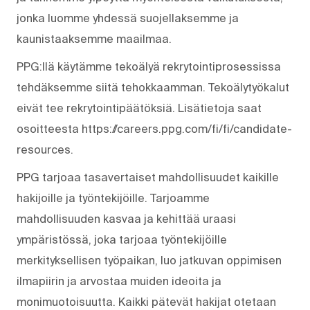
jonka luomme yhdessä suojellaksemme ja
kaunistaaksemme maailmaa.
PPG:llä käytämme tekoälyä rekrytointiprosessissa
tehdäksemme siitä tehokkaamman. Tekoälytyökalut
eivät tee rekrytointipäätöksiä. Lisätietoja saat
osoitteesta https://careers.ppg.com/fi/fi/candidate-
resources.
PPG tarjoaa tasavertaiset mahdollisuudet kaikille
hakijoille ja työntekijöille. Tarjoamme
mahdollisuuden kasvaa ja kehittää uraasi
ympäristössä, joka tarjoaa työntekijöille
merkityksellisen työpaikan, luo jatkuvan oppimisen
ilmapiirin ja arvostaa muiden ideoita ja
monimuotoisuutta. Kaikki pätevät hakijat otetaan