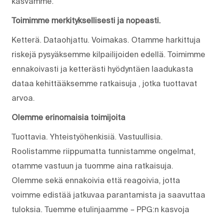
kasvamme.
Toimimme merkityksellisesti ja nopeasti.
Ketterä. Dataohjattu. Voimakas. Otamme harkittuja
riskejä pysyäksemme kilpailijoiden edellä. Toimimme
ennakoivasti ja ketterästi hyödyntäen laadukasta
dataa kehittääksemme ratkaisuja , jotka tuottavat
arvoa.
Olemme erinomaisia toimijoita
Tuottavia. Yhteistyöhenkisiä. Vastuullisia.
Roolistamme riippumatta tunnistamme ongelmat,
otamme vastuun ja tuomme aina ratkaisuja.
Olemme sekä ennakoivia että reagoivia, jotta
voimme edistää jatkuvaa parantamista ja saavuttaa
tuloksia. Tuemme etulinjaamme – PPG:n kasvoja