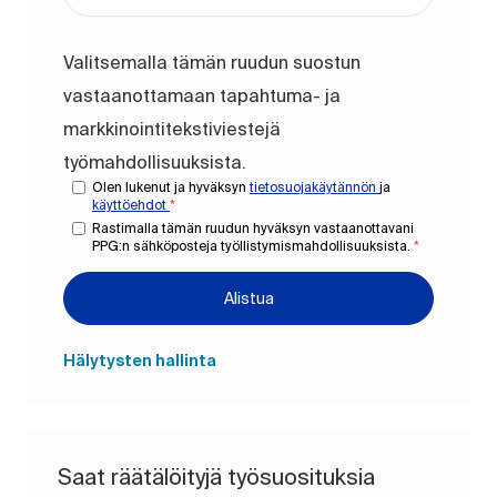
Valitsemalla tämän ruudun suostun
vastaanottamaan tapahtuma- ja
markkinointitekstiviestejä
työmahdollisuuksista.
Olen lukenut ja hyväksyn
tietosuojakäytännön
ja
käyttöehdot
*
Rastimalla tämän ruudun hyväksyn vastaanottavani
PPG:n sähköposteja työllistymismahdollisuuksista.
*
Alistua
Hälytysten hallinta
Saat räätälöityjä työsuosituksia