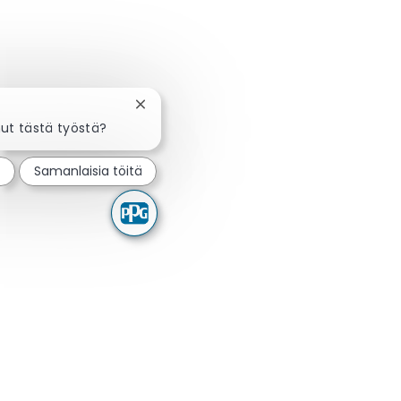
Sulje chatbot-ilmoitus
nut tästä työstä?
t
Samanlaisia töitä