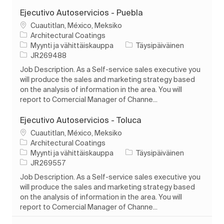
Ejecutivo Autoservicios - Puebla
Paikka
Cuautitlan, México, Meksiko
Architectural Coatings
Luokka
Työn tyyppi
Myynti ja vähittäiskauppa
Täysipäiväinen
Työn tunnus
JR269488
Job Description. As a Self-service sales executive you
will produce the sales and marketing strategy based
on the analysis of information in the area. You will
report to Comercial Manager of Channe...
Ejecutivo Autoservicios - Toluca
Paikka
Cuautitlan, México, Meksiko
Architectural Coatings
Luokka
Työn tyyppi
Myynti ja vähittäiskauppa
Täysipäiväinen
Työn tunnus
JR269557
Job Description. As a Self-service sales executive you
will produce the sales and marketing strategy based
on the analysis of information in the area. You will
report to Comercial Manager of Channe...