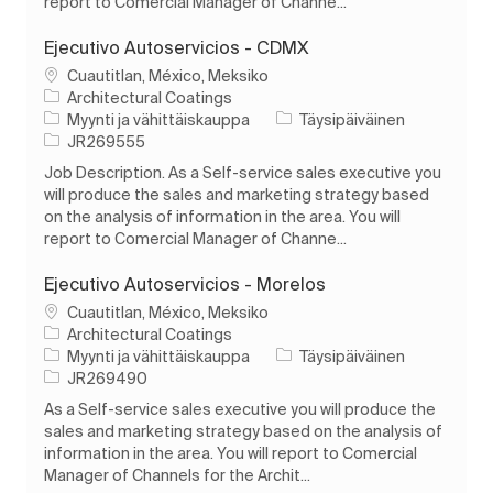
report to Comercial Manager of Channe...
Ejecutivo Autoservicios - CDMX
Paikka
Cuautitlan, México, Meksiko
Architectural Coatings
Luokka
Työn tyyppi
Myynti ja vähittäiskauppa
Täysipäiväinen
Työn tunnus
JR269555
Job Description. As a Self-service sales executive you
will produce the sales and marketing strategy based
on the analysis of information in the area. You will
report to Comercial Manager of Channe...
Ejecutivo Autoservicios - Morelos
Paikka
Cuautitlan, México, Meksiko
Architectural Coatings
Luokka
Työn tyyppi
Myynti ja vähittäiskauppa
Täysipäiväinen
Työn tunnus
JR269490
As a Self-service sales executive you will produce the
sales and marketing strategy based on the analysis of
information in the area. You will report to Comercial
Manager of Channels for the Archit...