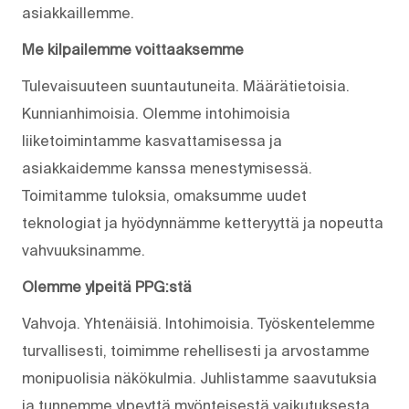
asiakkaillemme.
Me kilpailemme voittaaksemme
Tulevaisuuteen suuntautuneita. Määrätietoisia.
Kunnianhimoisia. Olemme intohimoisia
liiketoimintamme kasvattamisessa ja
asiakkaidemme kanssa menestymisessä.
Toimitamme tuloksia, omaksumme uudet
teknologiat ja hyödynnämme ketteryyttä ja nopeutta
vahvuuksinamme.
Olemme ylpeitä PPG:stä
Vahvoja. Yhtenäisiä. Into­himoisia. Työskentelemme
turvallisesti, toimimme rehellisesti ja arvostamme
monipuolisia näkökulmia. Juhlistamme saavutuksia
ja tunnemme ylpeyttä myönteisestä vaikutuksesta,