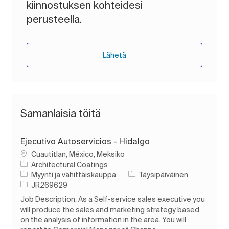
kiinnostuksen kohteidesi
perusteella.
Lähetä
Samanlaisia töitä
Ejecutivo Autoservicios - Hidalgo
Paikka
Cuautitlan, México, Meksiko
Architectural Coatings
Luokka
Työn tyyppi
Myynti ja vähittäiskauppa
Täysipäiväinen
Työn tunnus
JR269629
Job Description. As a Self-service sales executive you
will produce the sales and marketing strategy based
on the analysis of information in the area. You will