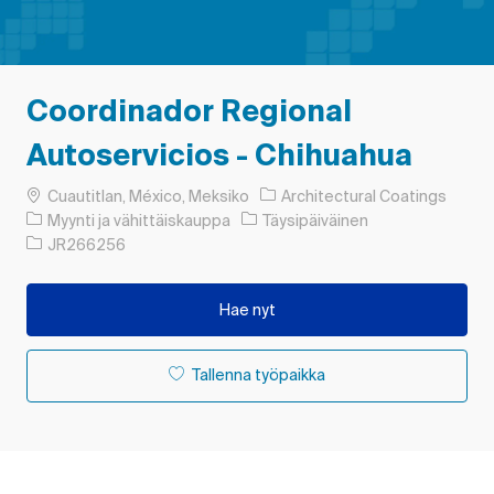
Coordinador Regional
Autoservicios - Chihuahua
Paikka
Cuautitlan, México, Meksiko
Architectural Coatings
Luokka
Työn tyyppi
Myynti ja vähittäiskauppa
Täysipäiväinen
Työn tunnus
JR266256
Hae nyt
Tallenna työpaikka