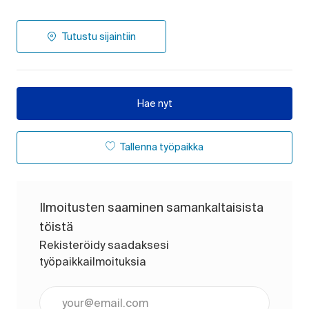
Tutustu sijaintiin
Hae nyt
Tallenna työpaikka
Ilmoitusten saaminen samankaltaisista
töistä
Rekisteröidy saadaksesi
työpaikkailmoituksia
Anna sähköpostiosoite (pakollinen)