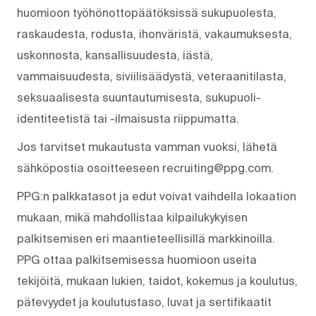
huomioon työhönottopäätöksissä sukupuolesta,
raskaudesta, rodusta, ihonväristä, vakaumuksesta,
uskonnosta, kansallisuudesta, iästä,
vammaisuudesta, siviilisäädystä, veteraanitilasta,
seksuaalisesta suuntautumisesta, sukupuoli-
identiteetistä tai -ilmaisusta riippumatta.
Jos tarvitset mukautusta vamman vuoksi, lähetä
sähköpostia osoitteeseen recruiting@ppg.com.
PPG:n palkkatasot ja edut voivat vaihdella lokaation
mukaan, mikä mahdollistaa kilpailukykyisen
palkitsemisen eri maantieteellisillä markkinoilla.
PPG ottaa palkitsemisessa huomioon useita
tekijöitä, mukaan lukien, taidot, kokemus ja koulutus,
pätevyydet ja koulutustaso, luvat ja sertifikaatit