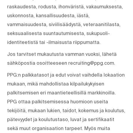
raskaudesta, rodusta, ihonväristä, vakaumuksesta,
uskonnosta, kansallisuudesta, iästä,
vammaisuudesta, siviilisäädystä, veteraanitilasta,
seksuaalisesta suuntautumisesta, sukupuoli-
identiteetistä tai -ilmaisusta riippumatta.
Jos tarvitset mukautusta vamman vuoksi, lähetä
sähköpostia osoitteeseen recruiting@ppg.com.
PPG:n palkkatasot ja edut voivat vaihdella lokaation
mukaan, mikä mahdollistaa kilpailukykyisen
palkitsemisen eri maantieteellisillä markkinoilla.
PPG ottaa palkitsemisessa huomioon useita
tekijöitä, mukaan lukien, taidot, kokemus ja koulutus,
pätevyydet ja koulutustaso, luvat ja sertifikaatit
sekä muut organisaation tarpeet. Myös muita