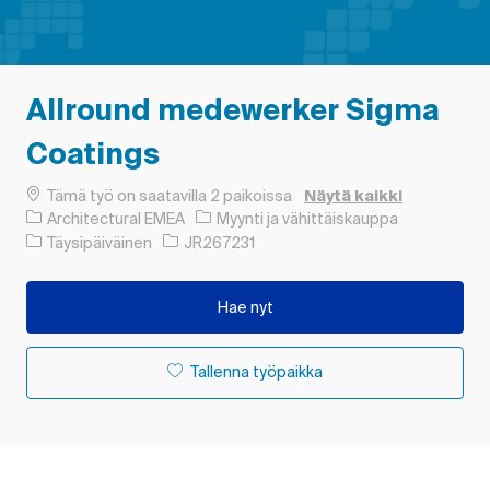
Allround medewerker Sigma
Coatings
Tämä työ on saatavilla 2 paikoissa
Näytä kaikki
Luokka
Architectural EMEA
Myynti ja vähittäiskauppa
Työn tyyppi
Työn tunnus
Täysipäiväinen
JR267231
Hae nyt
Tallenna työpaikka