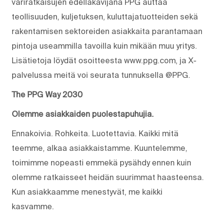
väriratkaisujen edelläkävijänä PPG auttaa
teollisuuden, kuljetuksen, kuluttajatuotteiden sekä
rakentamisen sektoreiden asiakkaita parantamaan
pintoja useammilla tavoilla kuin mikään muu yritys.
Lisätietoja löydät osoitteesta www.ppg.com, ja X-
palvelussa meitä voi seurata tunnuksella @PPG.
The PPG Way 2030
Olemme asiakkaiden puolestapuhujia.
Ennakoivia. Rohkeita. Luotettavia. Kaikki mitä
teemme, alkaa asiakkaistamme. Kuuntelemme,
toimimme nopeasti emmekä pysähdy ennen kuin
olemme ratkaisseet heidän suurimmat haasteensa.
Kun asiakkaamme menestyvät, me kaikki
kasvamme.