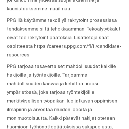
kaunistaaksemme maailmaa.
PPG:llä käytämme tekoälyä rekrytointiprosessissa
tehdäksemme siitä tehokkaamman. Tekoälytyökalut
eivät tee rekrytointipäätöksiä. Lisätietoja saat
osoitteesta https://careers.ppg.com/fi/fi/candidate-
resources.
PPG tarjoaa tasavertaiset mahdollisuudet kaikille
hakijoille ja työntekijöille. Tarjoamme
mahdollisuuden kasvaa ja kehittää uraasi
ympäristössä, joka tarjoaa työntekijöille
merkityksellisen työpaikan, luo jatkuvan oppimisen
ilmapiirin ja arvostaa muiden ideoita ja
monimuotoisuutta. Kaikki pätevät hakijat otetaan
huomioon työhönottopäätöksissä sukupuolesta,