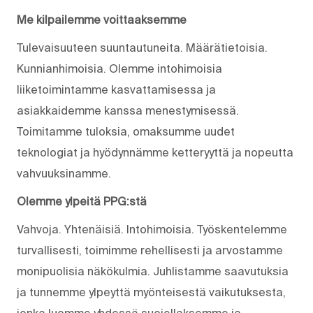
Me kilpailemme voittaaksemme
Tulevaisuuteen suuntautuneita. Määrätietoisia.
Kunnianhimoisia. Olemme intohimoisia
liiketoimintamme kasvattamisessa ja
asiakkaidemme kanssa menestymisessä.
Toimitamme tuloksia, omaksumme uudet
teknologiat ja hyödynnämme ketteryyttä ja nopeutta
vahvuuksinamme.
Olemme ylpeitä PPG:stä
Vahvoja. Yhtenäisiä. Into­himoisia. Työskentelemme
turvallisesti, toimimme rehellisesti ja arvostamme
monipuolisia näkökulmia. Juhlistamme saavutuksia
ja tunnemme ylpeyttä myönteisestä vaikutuksesta,
jonka luomme yhdessä suojellaksemme ja