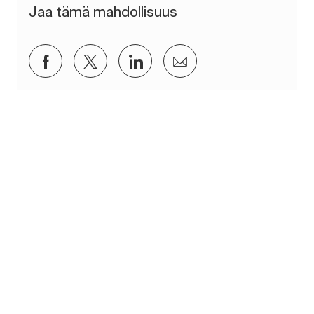
Jaa tämä mahdollisuus
Jaa Facebookin kautta
Jaa Twitterissä
Jaa LinkedInin kautta
Jaa sähköpostitse