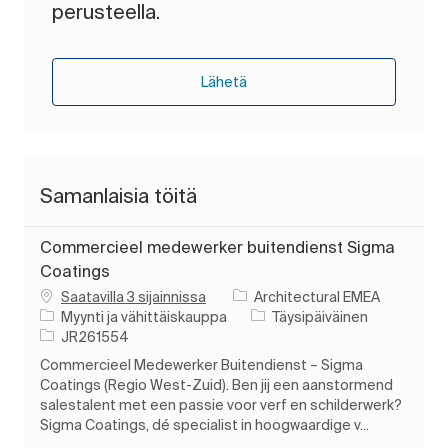
perusteella.
Lähetä
Samanlaisia töitä
Commercieel medewerker buitendienst Sigma
Coatings
Saatavilla 3 sijainnissa
Architectural EMEA
Luokka
Työn tyyppi
Myynti ja vähittäiskauppa
Täysipäiväinen
Työn tunnus
JR261554
Commercieel Medewerker Buitendienst – Sigma
Coatings (Regio West-Zuid). Ben jij een aanstormend
salestalent met een passie voor verf en schilderwerk?
Sigma Coatings, dé specialist in hoogwaardige v...