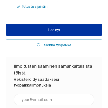
Tutustu sijaintiin
Hae nyt
Tallenna työpaikka
Ilmoitusten saaminen samankaltaisista
töistä
Rekisteröidy saadaksesi
työpaikkailmoituksia
Anna sähköpostiosoite (pakollinen)