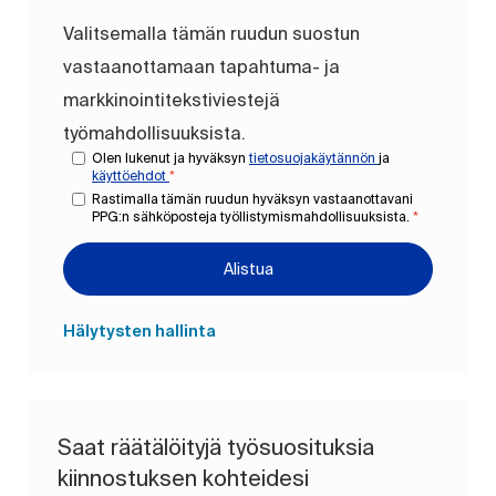
Valitsemalla tämän ruudun suostun
vastaanottamaan tapahtuma- ja
markkinointitekstiviestejä
työmahdollisuuksista.
Olen lukenut ja hyväksyn
tietosuojakäytännön
ja
käyttöehdot
*
Rastimalla tämän ruudun hyväksyn vastaanottavani
PPG:n sähköposteja työllistymismahdollisuuksista.
*
Alistua
Hälytysten hallinta
Saat räätälöityjä työsuosituksia
kiinnostuksen kohteidesi