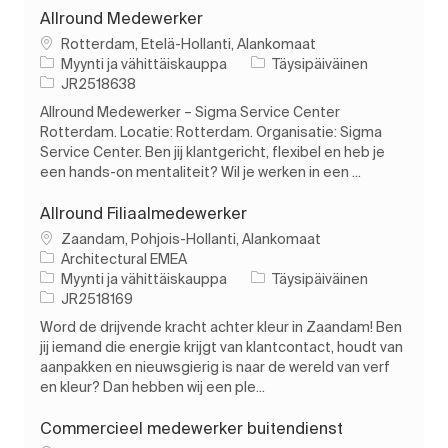
Allround Medewerker
Paikka
Rotterdam, Etelä-Hollanti, Alankomaat
Luokka
Työn tyyppi
Myynti ja vähittäiskauppa
Täysipäiväinen
Työn tunnus
JR2518638
Allround Medewerker – Sigma Service Center
Rotterdam. Locatie: Rotterdam. Organisatie: Sigma
Service Center. Ben jij klantgericht, flexibel en heb je
een hands-on mentaliteit? Wil je werken in een ...
Allround Filiaalmedewerker
Paikka
Zaandam, Pohjois-Hollanti, Alankomaat
Architectural EMEA
Luokka
Työn tyyppi
Myynti ja vähittäiskauppa
Täysipäiväinen
Työn tunnus
JR2518169
Word de drijvende kracht achter kleur in Zaandam! Ben
jij iemand die energie krijgt van klantcontact, houdt van
aanpakken en nieuwsgierig is naar de wereld van verf
en kleur? Dan hebben wij een ple...
Commercieel medewerker buitendienst