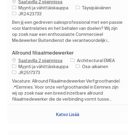
Saatavilla 2 sijainnissa
Luokka
Työn tyyppi
Myynti ja vähittäiskauppa
Täysipäiväinen
Työn tunnus
JR2423733
Ben jij een gedreven salesprofessional met een passie
voor klantrelaties en het behalen van doelen? Wij zijn
op zoek naar een enthousiaste Commercieel
Medewerker Buitendienst die verantwoordelijk i...
Allround filiaalmedewerker
Saatavilla 2 sijainnissa
Architectural EMEA
Luokka
Työn tyyppi
Myynti ja vähittäiskauppa
Osa-aikainen
Työn tunnus
JR2517373
Vacature: Allround Filiaalmedewerker Verfgroothandel.
📍Eemnes. Voor onze verfgroothandel in Eemnes zijn
wij op zoek naar een breed inzetbare allround
filiaalmedewerker die de verbinding vormt tusse...
Katso Lisää