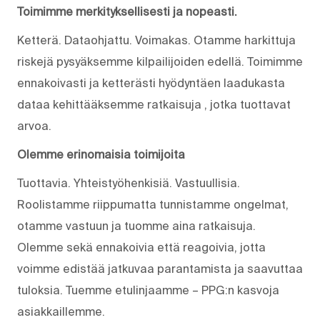
Toimimme merkityksellisesti ja nopeasti.
Ketterä. Dataohjattu. Voimakas. Otamme harkittuja
riskejä pysyäksemme kilpailijoiden edellä. Toimimme
ennakoivasti ja ketterästi hyödyntäen laadukasta
dataa kehittääksemme ratkaisuja , jotka tuottavat
arvoa.
Olemme erinomaisia toimijoita
Tuottavia. Yhteistyöhenkisiä. Vastuullisia.
Roolistamme riippumatta tunnistamme ongelmat,
otamme vastuun ja tuomme aina ratkaisuja.
Olemme sekä ennakoivia että reagoivia, jotta
voimme edistää jatkuvaa parantamista ja saavuttaa
tuloksia. Tuemme etulinjaamme – PPG:n kasvoja
asiakkaillemme.