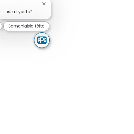
Sulje chatbot-ilmoitus
t tästä työstä?
Samanlaisia töitä