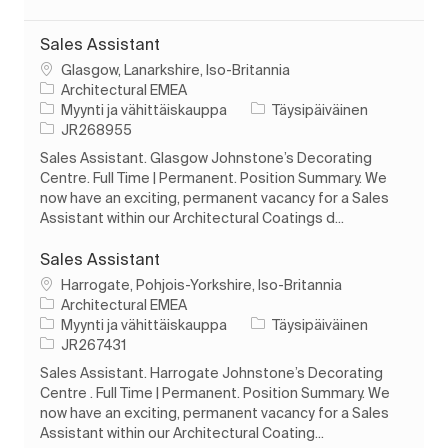
Sales Assistant
Paikka
Glasgow, Lanarkshire, Iso-Britannia
Architectural EMEA
Luokka
Työn tyyppi
Myynti ja vähittäiskauppa
Täysipäiväinen
Työn tunnus
JR268955
Sales Assistant. Glasgow Johnstone’s Decorating
Centre. Full Time | Permanent. Position Summary. We
now have an exciting, permanent vacancy for a Sales
Assistant within our Architectural Coatings d...
Sales Assistant
Paikka
Harrogate, Pohjois-Yorkshire, Iso-Britannia
Architectural EMEA
Luokka
Työn tyyppi
Myynti ja vähittäiskauppa
Täysipäiväinen
Työn tunnus
JR267431
Sales Assistant. Harrogate Johnstone’s Decorating
Centre . Full Time | Permanent. Position Summary. We
now have an exciting, permanent vacancy for a Sales
Assistant within our Architectural Coating...