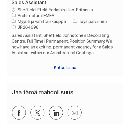
Sales Assistant
Paikka
Sheffield, Etelä-Yorkshire, Iso-Britannia
Architectural EMEA
Luokka
Työn tyyppi
Myynti ja vähittäiskauppa
Täysipäiväinen
Työn tunnus
JR264698
Sales Assistant. Sheffield Johnstone’s Decorating
Centre. Full Time | Permanent. Position Summary. We
now have an exciting, permanent vacancy for a Sales
Assistant within our Architectural Coatings...
Katso Lisää
Jaa tämä mahdollisuus
Jaa Facebookin kautta
Jaa Twitterissä
Jaa LinkedInin kautta
Jaa sähköpostitse