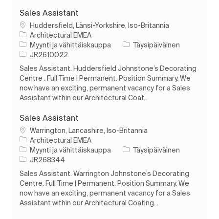
Sales Assistant
Paikka
Huddersfield, Länsi-Yorkshire, Iso-Britannia
Architectural EMEA
Luokka
Työn tyyppi
Myynti ja vähittäiskauppa
Täysipäiväinen
Työn tunnus
JR2610022
Sales Assistant. Huddersfield Johnstone’s Decorating
Centre . Full Time | Permanent. Position Summary. We
now have an exciting, permanent vacancy for a Sales
Assistant within our Architectural Coat...
Sales Assistant
Paikka
Warrington, Lancashire, Iso-Britannia
Architectural EMEA
Luokka
Työn tyyppi
Myynti ja vähittäiskauppa
Täysipäiväinen
Työn tunnus
JR268344
Sales Assistant. Warrington Johnstone’s Decorating
Centre. Full Time | Permanent. Position Summary. We
now have an exciting, permanent vacancy for a Sales
Assistant within our Architectural Coating...