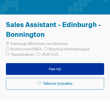
Sales Assistant - Edinburgh -
Bonnington
Paikka
Edinburgh, Midlothian, Iso-Britannia
Luokka
Architectural EMEA
Myynti ja vähittäiskauppa
Työn tyyppi
Työn tunnus
Täysipäiväinen
JR267425
Hae nyt
Tallenna työpaikka