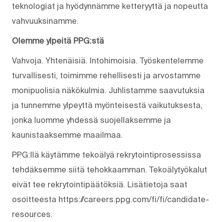
teknologiat ja hyödynnämme ketteryyttä ja nopeutta
vahvuuksinamme.
Olemme ylpeitä PPG:stä
Vahvoja. Yhtenäisiä. Into­himoisia. Työskentelemme
turvallisesti, toimimme rehellisesti ja arvostamme
monipuolisia näkökulmia. Juhlistamme saavutuksia
ja tunnemme ylpeyttä myönteisestä vaikutuksesta,
jonka luomme yhdessä suojellaksemme ja
kaunistaaksemme maailmaa.
PPG:llä käytämme tekoälyä rekrytointiprosessissa
tehdäksemme siitä tehokkaamman. Tekoälytyökalut
eivät tee rekrytointipäätöksiä. Lisätietoja saat
osoitteesta https://careers.ppg.com/fi/fi/candidate-
resources.