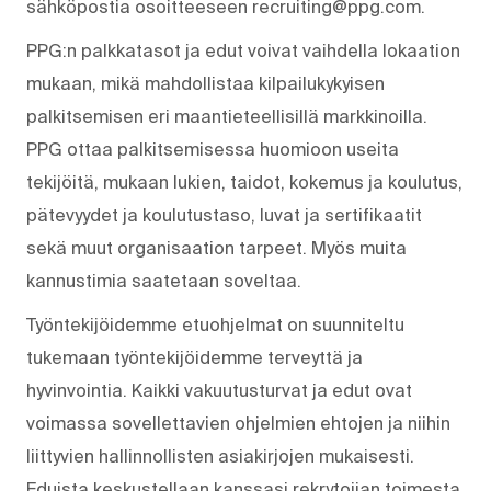
sähköpostia osoitteeseen recruiting@ppg.com.
PPG:n palkkatasot ja edut voivat vaihdella lokaation
mukaan, mikä mahdollistaa kilpailukykyisen
palkitsemisen eri maantieteellisillä markkinoilla.
PPG ottaa palkitsemisessa huomioon useita
tekijöitä, mukaan lukien, taidot, kokemus ja koulutus,
pätevyydet ja koulutustaso, luvat ja sertifikaatit
sekä muut organisaation tarpeet. Myös muita
kannustimia saatetaan soveltaa.
Työntekijöidemme etuohjelmat on suunniteltu
tukemaan työntekijöidemme terveyttä ja
hyvinvointia. Kaikki vakuutusturvat ja edut ovat
voimassa sovellettavien ohjelmien ehtojen ja niihin
liittyvien hallinnollisten asiakirjojen mukaisesti.
Eduista keskustellaan kanssasi rekrytoijan toimesta