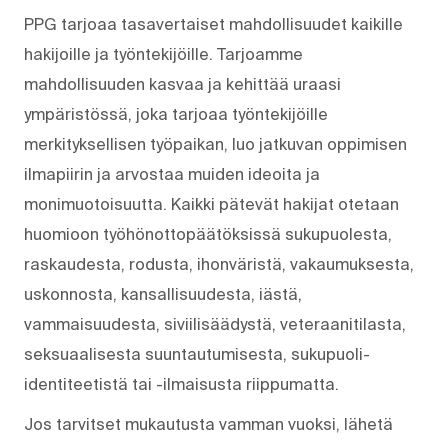
PPG tarjoaa tasavertaiset mahdollisuudet kaikille
hakijoille ja työntekijöille. Tarjoamme
mahdollisuuden kasvaa ja kehittää uraasi
ympäristössä, joka tarjoaa työntekijöille
merkityksellisen työpaikan, luo jatkuvan oppimisen
ilmapiirin ja arvostaa muiden ideoita ja
monimuotoisuutta. Kaikki pätevät hakijat otetaan
huomioon työhönottopäätöksissä sukupuolesta,
raskaudesta, rodusta, ihonväristä, vakaumuksesta,
uskonnosta, kansallisuudesta, iästä,
vammaisuudesta, siviilisäädystä, veteraanitilasta,
seksuaalisesta suuntautumisesta, sukupuoli-
identiteetistä tai -ilmaisusta riippumatta.
Jos tarvitset mukautusta vamman vuoksi, lähetä