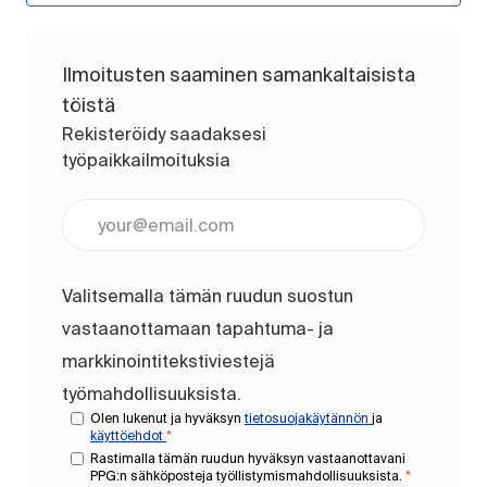
Ilmoitusten saaminen samankaltaisista
töistä
Rekisteröidy saadaksesi
työpaikkailmoituksia
Anna sähköpostiosoite (pakollinen)
Valitsemalla tämän ruudun suostun
vastaanottamaan tapahtuma- ja
markkinointitekstiviestejä
työmahdollisuuksista.
Olen lukenut ja hyväksyn
tietosuojakäytännön
ja
käyttöehdot
*
Rastimalla tämän ruudun hyväksyn vastaanottavani
PPG:n sähköposteja työllistymismahdollisuuksista.
*