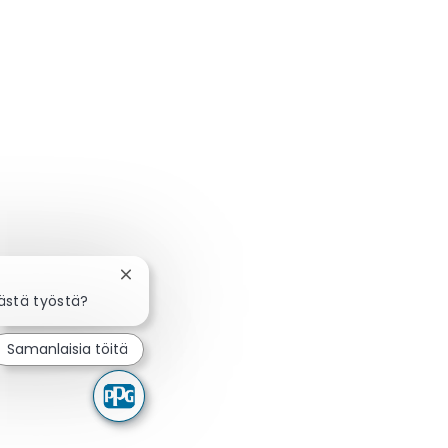
Sulje chatbot-ilmoitus
ästä työstä?
Samanlaisia töitä