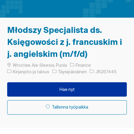
Młodszy Specjalista ds.
Księgowości z j. francuskim i
j. angielskim (m/f/d)
Paikka
Wrocław, Ala-Sleesia, Puola
Finance
Luokka
Työn tyyppi
Työn tunnus
Kirjanpito ja talous
Täysipäiväinen
JR267445
Hae nyt
Tallenna työpaikka