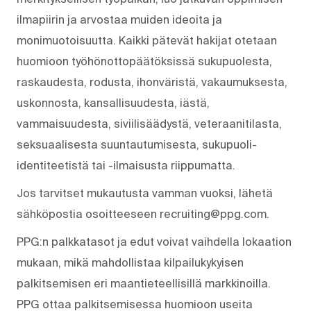
ilmapiirin ja arvostaa muiden ideoita ja
monimuotoisuutta. Kaikki pätevät hakijat otetaan
huomioon työhönottopäätöksissä sukupuolesta,
raskaudesta, rodusta, ihonväristä, vakaumuksesta,
uskonnosta, kansallisuudesta, iästä,
vammaisuudesta, siviilisäädystä, veteraanitilasta,
seksuaalisesta suuntautumisesta, sukupuoli-
identiteetistä tai -ilmaisusta riippumatta.
Jos tarvitset mukautusta vamman vuoksi, lähetä
sähköpostia osoitteeseen recruiting@ppg.com.
PPG:n palkkatasot ja edut voivat vaihdella lokaation
mukaan, mikä mahdollistaa kilpailukykyisen
palkitsemisen eri maantieteellisillä markkinoilla.
PPG ottaa palkitsemisessa huomioon useita