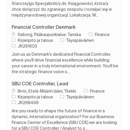
Starszej/go Specjalistki/y ds. Księgowości, która/y
chce dołączyć do zgranego zespołu i rozwijać się w
międzynarodowej organizacji. Lokalizacja: W...
Financial Controller Denmark
Paikka
Søborg, Pääkaupunkialue, Tanska
Finance
Luokka
Työn tyyppi
Kirjanpito ja talous
Täysipäiväinen
Työn tunnus
JR261603
Join us as Denmark's dedicated Financial Controller,
where you'll drive financial excellence while building
your career in a truly international environment. You'll be
the strategic finance voice o...
SBU COE Controller, Lead
Paikka
Brno, Etelä-Määrin lääni, Tšekki
Finance
Luokka
Työn tyyppi
Kirjanpito ja talous
Täysipäiväinen
Työn tunnus
JR268499
Are you ready to shape the future of finance in a
dynamic, international organization? For our Business
Finance Center of Excellence (SBU COE) we are looking
for a SBU COE Controller / Analyst to s...