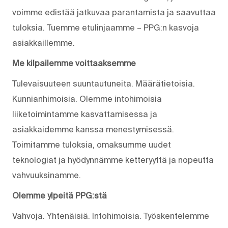
voimme edistää jatkuvaa parantamista ja saavuttaa
tuloksia. Tuemme etulinjaamme – PPG:n kasvoja
asiakkaillemme.
Me kilpailemme voittaaksemme
Tulevaisuuteen suuntautuneita. Määrätietoisia.
Kunnianhimoisia. Olemme intohimoisia
liiketoimintamme kasvattamisessa ja
asiakkaidemme kanssa menestymisessä.
Toimitamme tuloksia, omaksumme uudet
teknologiat ja hyödynnämme ketteryyttä ja nopeutta
vahvuuksinamme.
Olemme ylpeitä PPG:stä
Vahvoja. Yhtenäisiä. Into­himoisia. Työskentelemme