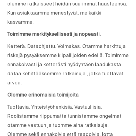
olemme ratkaisseet heidän suurimmat haasteensa.
Kun asiakkaamme menestyvät, me kaikki
kasvamme.
Toimimme merkityksellisesti ja nopeasti.
Ketterä. Dataohjattu. Voimakas. Otamme harkittuja
riskejä pysyäksemme kilpailijoiden edellä. Toimimme
ennakoivasti ja ketterästi hyödyntäen laadukasta
dataa kehittääksemme ratkaisuja , jotka tuottavat
arvoa.
Olemme erinomaisia toimijoita
Tuottavia. Yhteistyöhenkisiä. Vastuullisia.
Roolistamme riippumatta tunnistamme ongelmat,
otamme vastuun ja tuomme aina ratkaisuja.
Olemme sekä ennakoivia että reagoivia, jotta