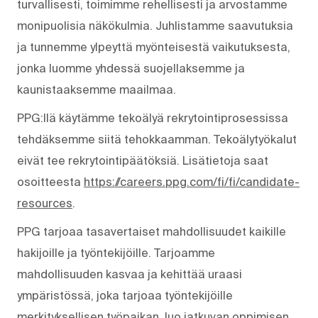
turvallisesti, toimimme rehellisesti ja arvostamme
monipuolisia näkökulmia. Juhlistamme saavutuksia
ja tunnemme ylpeyttä myönteisestä vaikutuksesta,
jonka luomme yhdessä suojellaksemme ja
kaunistaaksemme maailmaa.
PPG:llä käytämme tekoälyä rekrytointiprosessissa
tehdäksemme siitä tehokkaamman. Tekoälytyökalut
eivät tee rekrytointipäätöksiä. Lisätietoja saat
osoitteesta
https://careers.ppg.com/fi/fi/candidate-
resources
.
PPG tarjoaa tasavertaiset mahdollisuudet kaikille
hakijoille ja työntekijöille. Tarjoamme
mahdollisuuden kasvaa ja kehittää uraasi
ympäristössä, joka tarjoaa työntekijöille
merkityksellisen työpaikan, luo jatkuvan oppimisen