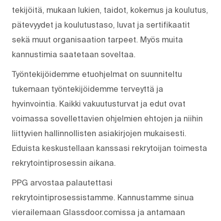
tekijöitä, mukaan lukien, taidot, kokemus ja koulutus,
pätevyydet ja koulutustaso, luvat ja sertifikaatit
sekä muut organisaation tarpeet. Myös muita
kannustimia saatetaan soveltaa.
Työntekijöidemme etuohjelmat on suunniteltu
tukemaan työntekijöidemme terveyttä ja
hyvinvointia. Kaikki vakuutusturvat ja edut ovat
voimassa sovellettavien ohjelmien ehtojen ja niihin
liittyvien hallinnollisten asiakirjojen mukaisesti.
Eduista keskustellaan kanssasi rekrytoijan toimesta
rekrytointiprosessin aikana.
PPG arvostaa palautettasi
rekrytointiprosessistamme. Kannustamme sinua
vierailemaan Glassdoor.comissa ja antamaan