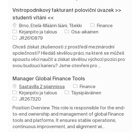
Vnitropodnikový fakturant poloviční úvazek >>
studenti vítáni <<
Paikka
Brno, Etelä-Määrin lääni, Tšekki
Finance
Luokka
Työn tyyppi
Kirjanpito ja talous
Osa-aikainen
Työn tunnus
JR2610879
Chceš získat zkušenosti z prostředí mezinárodní
společnosti? Hledáš skvělou práci, na které se můžeš
spoustu věcí naučit a získat skvělou výchozí pozici pro
svou budoucí karieru? Jsme otevřeni pro ...
Manager Global Finance Tools
Saatavilla 2 sijainnissa
Finance
Luokka
Työn tyyppi
Kirjanpito ja talous
Täysipäiväinen
Työn tunnus
JR267320
Position Overview. This role is responsible for the end-
to-end ownership and management of global Finance
tools and platforms. It ensures stable operations,
continuous improvement, and alignment wi...