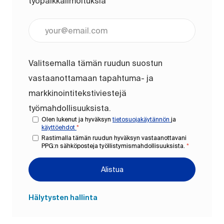
työpaikkailmoituksia
Anna sähköpostiosoite (pakollinen)
Valitsemalla tämän ruudun suostun
vastaanottamaan tapahtuma- ja
markkinointitekstiviestejä
työmahdollisuuksista.
Olen lukenut ja hyväksyn
tietosuojakäytännön
ja
käyttöehdot
*
Rastimalla tämän ruudun hyväksyn vastaanottavani
PPG:n sähköposteja työllistymismahdollisuuksista.
*
Alistua
Hälytysten hallinta