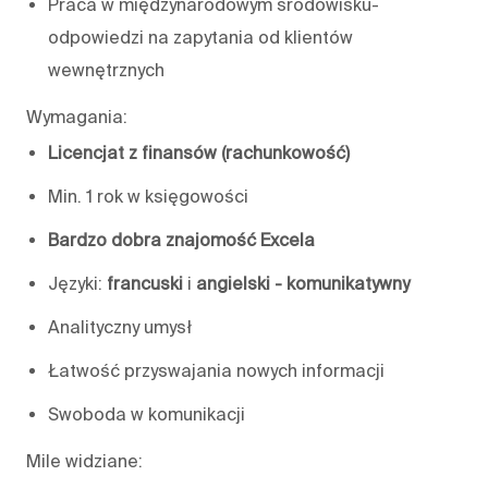
Praca w międzynarodowym środowisku-
odpowiedzi na zapytania od klientów
wewnętrznych
Wymagania:
Licencjat z finansów (rachunkowość)
Min. 1 rok w księgowości
Bardzo dobra znajomość Excela
Języki:
francuski
i
angielski - komunikatywny
Analityczny umysł
Łatwość przyswajania nowych informacji
Swoboda w komunikacji
Mile widziane: