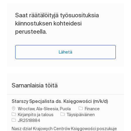
Saat räätälöityjä työsuosituksia
kiinnostuksen kohteidesi
perusteella.
Lähetä
Samanlaisia töitä
Starszy Specjalista ds. Księgowości (m/k/d)
Paikka
Wrocław, Ala-Sleesia, Puola
Finance
Luokka
Työn tyyppi
Kirjanpito ja talous
Täysipäiväinen
Työn tunnus
JR2518884
Nasz dział Krajowych Centrów Księgowości poszukuje