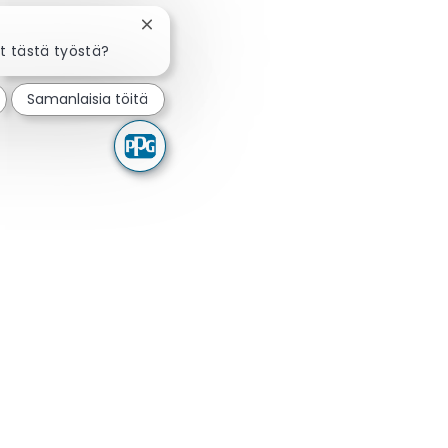
Sulje chatbot-ilmoitus
t tästä työstä?
Samanlaisia töitä