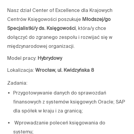
Nasz dział Center of Excellence dla Krajowych
Centrów Księgowości poszukuje
Młodszej/go
Specjalistki/y ds. Księgowości
, która/y chce
dołączyć do zgranego zespołu i rozwijać się w
międzynarodowej organizacji.
Model pracy:
Hybrydowy
Lokalizacja:
Wrocław, ul. Kwidzyńska 8
Zadania:
Przygotowywanie danych do sprawozdań
finansowych z systemów księgowych Oracle; SAP
dla spółek w kraju i za granicą;
Wprowadzanie poleceń księgowania do
systemu;