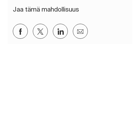
Jaa tämä mahdollisuus
Jaa Facebookin kautta
Jaa Twitterissä
Jaa LinkedInin kautta
Jaa sähköpostitse