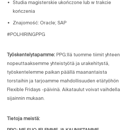
Studia magisterskie ukończone lub w trakcie
kończenia
Znajomość: Oracle; SAP
#POLHIRINGPPG
Työskentelytapamme:
PPG:llä tuomme tiimit yhteen
nopeuttaaksemme yhteistyötä ja urakehitystä,
työskentelemme paikan päällä maanantaista
torstaihin ja tarjoamme mahdollisuuden etätyöhön
Flexible Fridays -päivinä. Aikataulut voivat vaihdella
sijainnin mukaan.
Tietoja meistä:
PPG: ME SUOJELEMME JA KAUNISTAMME