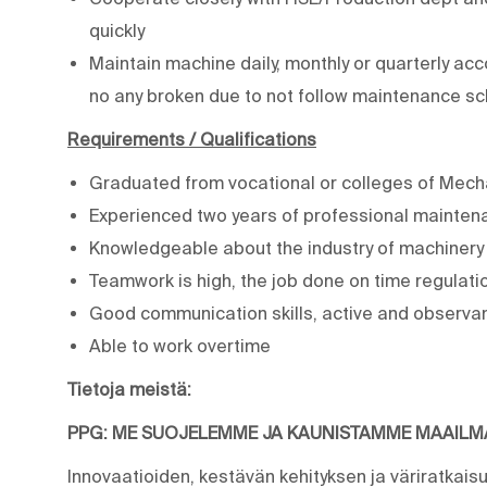
quickly
Maintain machine daily, monthly or quarterly a
no any broken due to not follow maintenance s
Requirements / Qualifications
Graduated from vocational or colleges of Mecha
Experienced two years of professional mainten
Knowledgeable about the industry of machinery
Teamwork is high, the job done on time regulati
Good communication skills, active and observa
Able to work overtime
Tietoja meistä:
PPG: ME SUOJELEMME JA KAUNISTAMME MAAIL
Innovaatioiden, kestävän kehityksen ja väriratkais