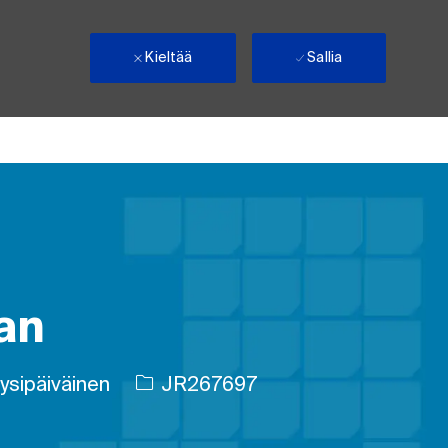
Kieltää
Sallia
an
tyyppi
Työn tunnus
ysipäiväinen
JR267697