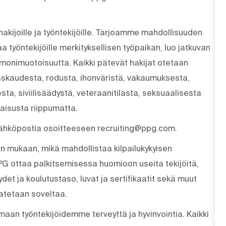
akijoille ja työntekijöille. Tarjoamme mahdollisuuden
a työntekijöille merkityksellisen työpaikan, luo jatkuvan
 monimuotoisuutta. Kaikki pätevät hakijat otetaan
skaudesta, rodusta, ihonväristä, vakaumuksesta,
a, siviilisäädystä, veteraanitilasta, seksuaalisesta
maisusta riippumatta.
sähköpostia osoitteeseen recruiting@ppg.com.
on mukaan, mikä mahdollistaa kilpailukykyisen
 PPG ottaa palkitsemisessa huomioon useita tekijöitä,
det ja koulutustaso, luvat ja sertifikaatit sekä muut
atetaan soveltaa.
aan työntekijöidemme terveyttä ja hyvinvointia. Kaikki