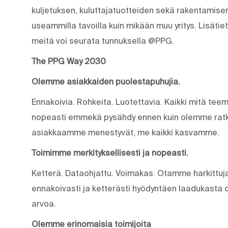
kuljetuksen, kuluttajatuotteiden sekä rakentamis
useammilla tavoilla kuin mikään muu yritys. Lisäti
meitä voi seurata tunnuksella @PPG.
The PPG Way 2030
Olemme asiakkaiden puolestapuhujia.
Ennakoivia. Rohkeita. Luotettavia. Kaikki mitä t
nopeasti emmekä pysähdy ennen kuin olemme ratk
asiakkaamme menestyvät, me kaikki kasvamme.
Toimimme merkityksellisesti ja nopeasti.
Ketterä. Dataohjattu. Voimakas. Otamme harkittuja
ennakoivasti ja ketterästi hyödyntäen laadukasta 
arvoa.
Olemme erinomaisia toimijoita