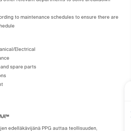
ccording to maintenance schedules to ensure there are
chedule
nical/Electrical
ance
 and spare parts
ons
nt
MAA™
ujen edelläkävijänä PPG auttaa teollisuuden,