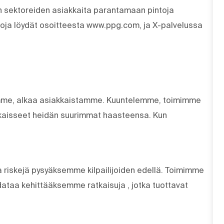
en sektoreiden asiakkaita parantamaan pintoja
etoja löydät osoitteesta www.ppg.com, ja X-palvelussa
eemme, alkaa asiakkaistamme. Kuuntelemme, toimimme
aisseet heidän suurimmat haasteensa. Kun
 riskejä pysyäksemme kilpailijoiden edellä. Toimimme
dataa kehittääksemme ratkaisuja , jotka tuottavat