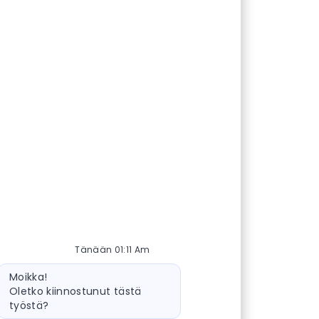
Tänään 01:11 Am
ot-viesti
Moikka!
Oletko kiinnostunut tästä
työstä?