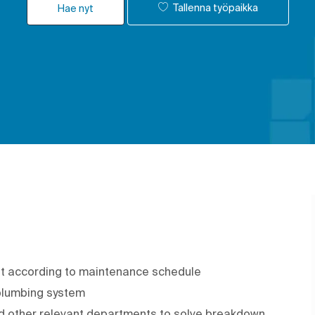
Tallenna työpaikka
Hae nyt
t according to maintenance schedule
, plumbing system
d other relevant departments to solve breakdown