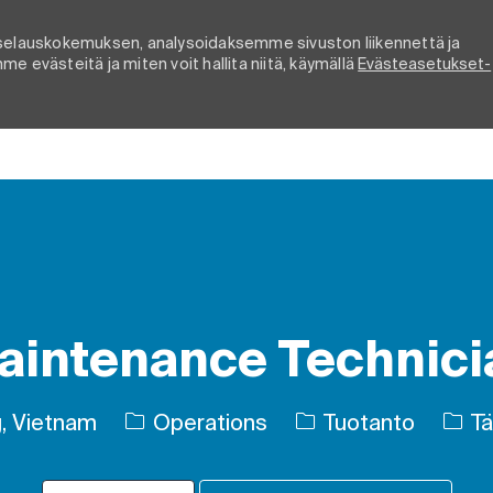
elauskokemuksen, analysoidaksemme sivuston liikennettä ja
e evästeitä ja miten voit hallita niitä, käymällä
Evästeasetukset-
Skip to main content
aintenance Technici
Luokka
Työn 
g, Vietnam
Operations
Tuotanto
Tä