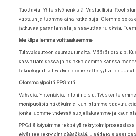
Tuottavia. Yhteistyöhenkisiä. Vastuullisia. Rool
vastuun ja tuomme aina ratkaisuja. Olemme sekä e
jatkuvaa parantamista ja saavuttaa tuloksia. Tue
Me kilpailemme voittaaksemme
Tulevaisuuteen suuntautuneita. Määrätietoisia. K
kasvattamisessa ja asiakkaidemme kanssa menes
teknologiat ja hyödynnämme ketteryyttä ja nopeu
Olemme ylpeitä PPG:stä
Vahvoja. Yhtenäisiä. Into­himoisia. Työskentelemme
monipuolisia näkökulmia. Juhlistamme saavutuksia
jonka luomme yhdessä suojellaksemme ja kauni
PPG:llä käytämme tekoälyä rekrytointiprosessiss
eivät tee rekrytointipäätöksiä. Lisätietoja saat os