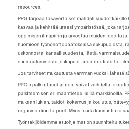
resources.
PPG tarjoaa tasavertaiset mahdollisuudet kaikille h
kasvaa ja kehittää uraasi ympäristössä, joka tarjoa
oppimisen ilmapiirin ja arvostaa muiden ideoita ja
huomioon työhönottopäätöksissä sukupuolesta, ra
uskonnosta, kansallisuudesta, iästä, vammaisuudest
suuntautumisesta, sukupuoli-identiteetistä tai -il
Jos tarvitset mukautusta vamman vuoksi, lähetä 
PPG:n palkkatasot ja edut voivat vaihdella lokaati
palkitsemisen eri maantieteellisillä markkinoilla.
mukaan lukien, taidot, kokemus ja koulutus, pätevyy
organisaation tarpeet. Myös muita kannustimia sa
Työntekijöidemme etuohjelmat on suunniteltu tukem