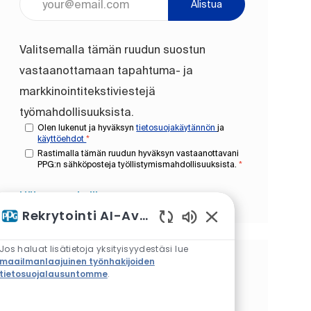
Alistua
Valitsemalla tämän ruudun suostun
vastaanottamaan tapahtuma- ja
markkinointitekstiviestejä
työmahdollisuuksista.
Olen lukenut ja hyväksyn
tietosuojakäytännön
ja
käyttöehdot
*
Rastimalla tämän ruudun hyväksyn vastaanottavani
PPG:n sähköposteja työllistymismahdollisuuksista.
*
Hälytysten hallinta
Rekrytointi AI-Avustaja
Käytössä olevat ch
Jos haluat lisätietoja yksityisyydestäsi lue
maailmanlaajuinen työnhakijoiden
Saat räätälöityjä työsuosituksia
tietosuojalausuntomme
.
kiinnostuksen kohteidesi
perusteella.