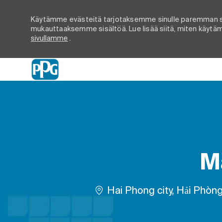
Käytämme evästeitä tarjotaksemme sinulle paremman s
mukauttaaksemme sisältöä. Lue lisää siitä, miten käytämm
sivullamme
.
-
M
Paikka
Hai Phong city, Hải Phòn