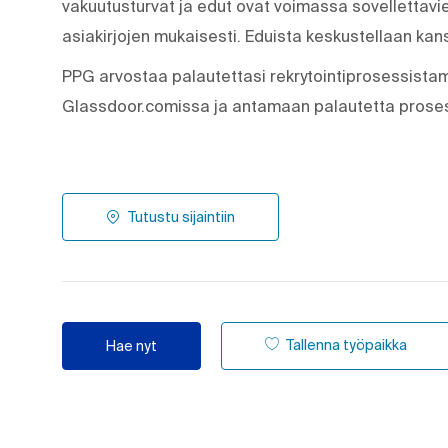
vakuutusturvat ja edut ovat voimassa sovellettavien 
asiakirjojen mukaisesti. Eduista keskustellaan kans
PPG arvostaa palautettasi rekrytointiprosessist
Glassdoor.comissa ja antamaan palautetta proses
Tutustu sijaintiin
Tallenna työpaikka
Hae nyt